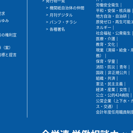
発行物一覧
労働安全衛生
機関紙自治体の仲間
平和・安保・核兵器
要求
月刊デジタル
地方自治・自治研
あゆみ
原発ゼロ・再生可能
パンフ・チラシ
ネルギー
各種署名
社会福祉・公衆衛生
者の権利宣
医療・介護
教育・文化
章（案）
現業（清掃・給食・
目標と提言
務）
保育・学童
消防・防災
青年
国政
非正規公共
組織・共済
憲法・民主主義
経済・産業
女性
公立・公的424病院
公営企業（上下水・
ス・交通）
会計年度任用職員制