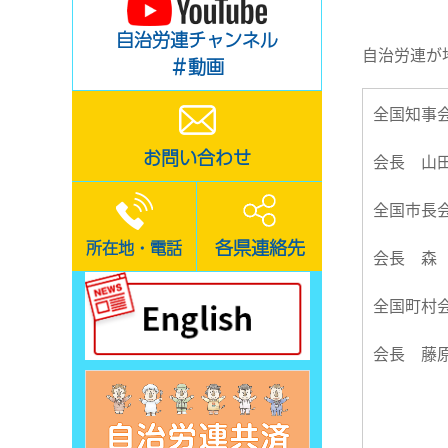
自治労連チャンネル
自治労連が
＃動画
お問い合わせ
会長
全国市長
各県連絡先
所在地・電話
会長 森
全国町村
会長