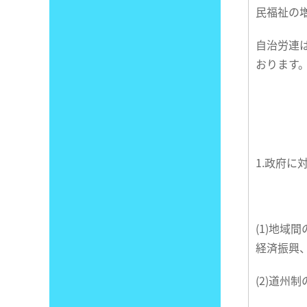
民福祉の
自治労連
おります
1.政府
(1)地
経済振興
(2)道