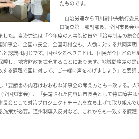
たものです。
自治労連から田川副中央執行委員
口調査第一部副部長、全国市長会か
ました。自治労連は「今年度の人事院勧告や『給与制度の総合
国知事会、全国市長会、全国町村会も、人勧に対する共同声明
んと認識は同じです。国がやるべきことは、国民が全国どの地
保障し、地方財政を拡充することにあります。地域間格差の是
致する課題で国に対して、ご一緒に声をあげましょう」と要請
「要請書の内容はおおむね知事会の考え方とも一致する。人
（全国知事会）、「要請された内容は市長会として特に障害は
市長会として対策プロジェクトチームを立ち上げて取り組んでい
る施策が必要。道州制導入反対など、これからも一致する課題で