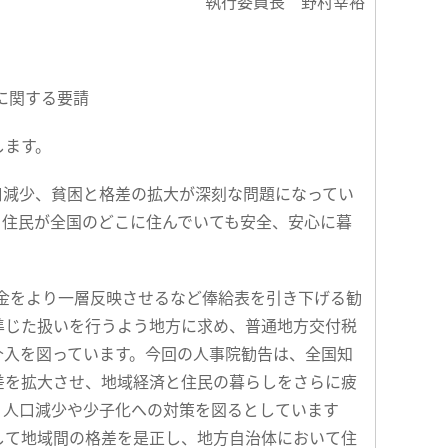
執行委員長 野村幸裕
に関する要請
します。
口減少、貧困と格差の拡大が深刻な問題になってい
、住民が全国のどこに住んでいても安全、安心に暮
賃金をより一層反映させるなど俸給表を引き下げる勧
準じた扱いを行うよう地方に求め、普通地方交付税
介入を図っています。今回の人事院勧告は、全国知
差を拡大させ、地域経済と住民の暮らしをさらに疲
、人口減少や少子化への対策を図るとしています
して地域間の格差を是正し、地方自治体において住