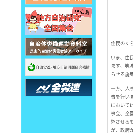
住民のく
いま、住
ます。地
らせる施
一方、人
告を行い
において
事会、全
弊させる
が、政府