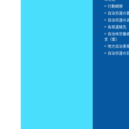
行動綱領
自治労連の
自治労連の
各県連絡先
自治体労働
言（案）
地方自治憲
自治労連の