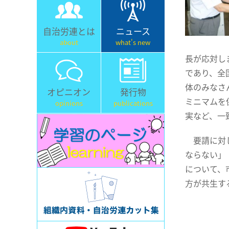
自治労連とは
ニュース
about
what's new
長が応対し
であり、全
体のみなさ
オピニオン
発行物
ミニマムを
opinions
publications
実など、一
要請に対し
ならない」
について、
方が共生す