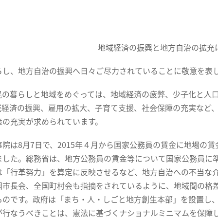
地域経済の振興と地方自治の拡充
らし、地方自治の振興へ日々ご尽力されていることに敬意を表
民の暮らしと地域をめぐっては、地域経済の疲弊、少子化と人
域経済の振興、雇用の拡大、子育て支援、社会保障の充実など
策の充実が求められています。
事院は8月7日で、2015年４月から国家公務員の賃金に地場の
ました。総務省は、地方公務員の賃金等について国家公務員に
は「行革努力」を算定に反映させるなど、地方自治への不当な
国市長会、全国町村会も指摘をされているように、地域間の格
ものです。政府は「まち・人・しごと地方創生本部」を設置し
が行なうべきことは、憲法に基づくナショナルミニマムを保障