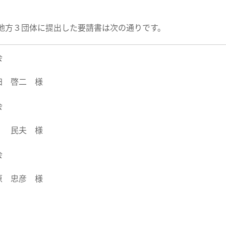
地方３団体に提出した要請書は次の通りです。
全国知事会
 山田 啓二 様 2014年
会
 民夫 様
会
 藤原 忠彦 様