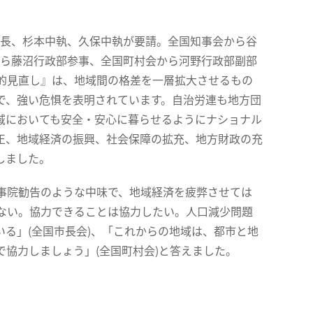
長、杉本中執、久保中執が要請。全国知事会から谷
ら藤沼行政部参事、全国町村会から河野行政部副部
的見直し』は、地域間の格差を一層拡大させるもの
で、強い危惧を表明されています。自治労連も地方団
域においても安全・安心に暮らせるようにナショナル
正、地域経済の振興、社会保障の拡充、地方財政の充
しました。
事院勧告のような中味で、地域経済を疲弊させては
ない。協力できることは協力したい。人口減少問題
る」(全国市長会)、「これからの地域は、都市と地
協力しましょう」(全国町村会)と答えました。