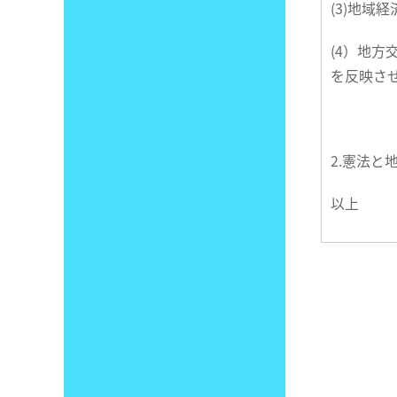
(3)地
(4）地
を反映さ
2.憲法
以上