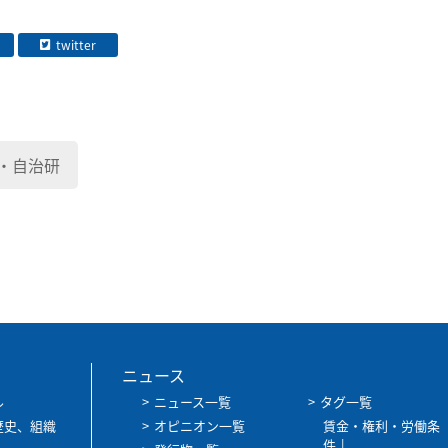
twitter
・自治研
ニュース
ル
ニュース一覧
タグ一覧
歴史、組織
オピニオン一覧
賃金・権利・労働条
件