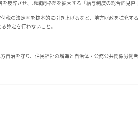
域経済を疲弊させ、地域間格差を拡大する「給与制度の総合的見
方交付税の法定率を抜本的に引き上げるなど、地方財政を拡充す
せる算定を行わないこと。
と地方自治を守り、住民福祉の増進と自治体・公務公共関係労働