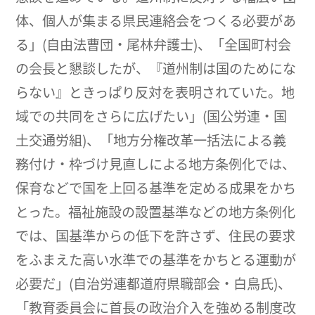
体、個人が集まる県民連絡会をつくる必要があ
る」(自由法曹団・尾林弁護士)、「全国町村会
の会長と懇談したが、『道州制は国のためにな
らない』ときっぱり反対を表明されていた。地
域での共同をさらに広げたい」(国公労連・国
土交通労組)、「地方分権改革一括法による義
務付け・枠づけ見直しによる地方条例化では、
保育などで国を上回る基準を定める成果をかち
とった。福祉施設の設置基準などの地方条例化
では、国基準からの低下を許さず、住民の要求
をふまえた高い水準での基準をかちとる運動が
必要だ」(自治労連都道府県職部会・白鳥氏)、
「教育委員会に首長の政治介入を強める制度改