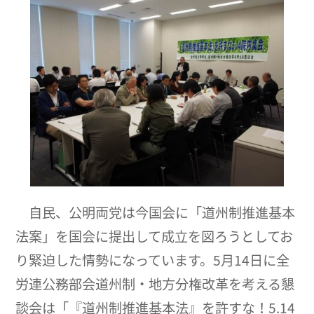
自民、公明両党は今国会に「道州制推進基本
法案」を国会に提出して成立を図ろうとしてお
り緊迫した情勢になっています。5月14日に全
労連公務部会道州制・地方分権改革を考える懇
談会は「『道州制推進基本法』を許すな！5.14