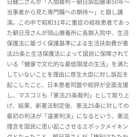
日健二さんが「人間裁判－朝日訴訟継承50年～
当事者から見た専門職への期待～」と題し講
演。この中で昭和31年に重症の結核患者であっ
た朝日茂さんが岡山療養所に長期入院中、生活
保護法に基づく保護基準による生活扶助費が憲
法25条と生活保護法によって国民に保障されて
いる「健康で文化的な最低限度の生活」を満た
していないことを理由に厚生大臣に対し訴訟を
起こしたこと、日本患者同盟や総評が全面支援
し、マスコミも「憲法25条裁判」として取り上
げ、結果、新憲法制定後、憲法25条に対しての
最初の判決が「違憲判決」になるという、憲法
理念を国民に思い起こさせるエポックメイキン
グとなったこと、朝日茂さんが「権利はたたか