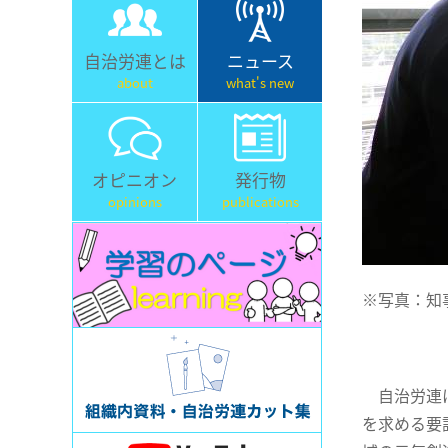
自治労連とは
ニュース
about
what's new
オピニオン
発行物
opinions
publications
※写真：知
自治労連は
を求める要