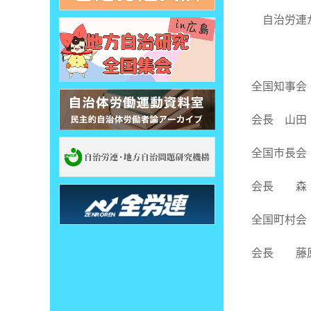
自治労連が
全国知事会
会長
全国市長会
会長 森
全国町村会
会長 藤