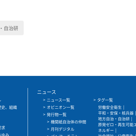
・自治研
ニュース
ル
ニュース一覧
タグ一覧
歴史、組織
オピニオン一覧
労働安全衛生
平和・安保・核兵器
発行物一覧
地方自治・自治研
機関紙自治体の仲間
原発ゼロ・再生可能
要求
月刊デジタル
ネルギー
あゆみ
社会福祉・公衆衛生