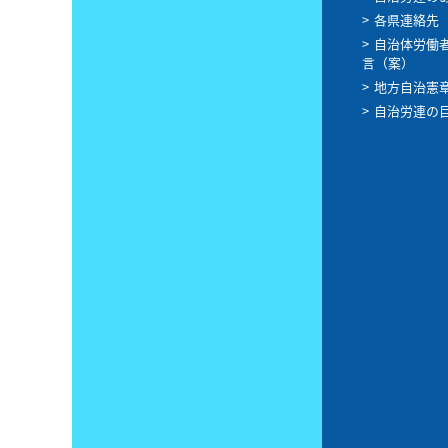
各県連絡先
自治体労働
言（案）
地方自治憲
自治労連の