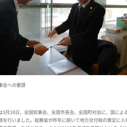
事会への要請
3月18日、全国知事会、全国市長会、全国町村会に、国によ
請を行いました。総務省が昨年に続いて地方交付税の算定に人