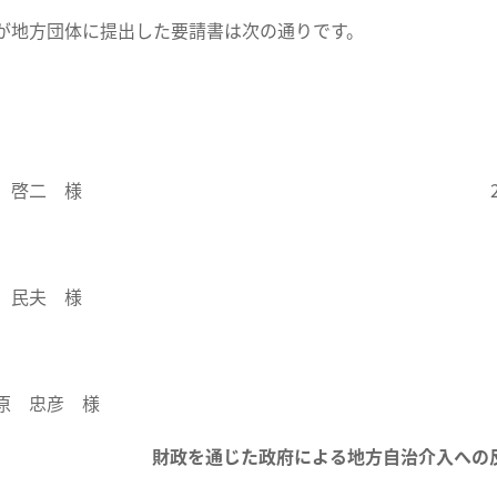
地方団体に提出した要請書は次の通りです。
 山田 啓二 様 2014年3
 民夫 様
原 忠彦 様
財政を通じた政府による地方自治介入への