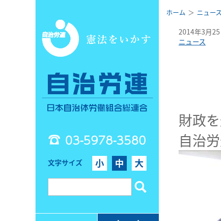
ホーム
ニュー
2014年3月2
ニュース
財政を
自治労
03-5978-3580
小
中
大
文字サイズ