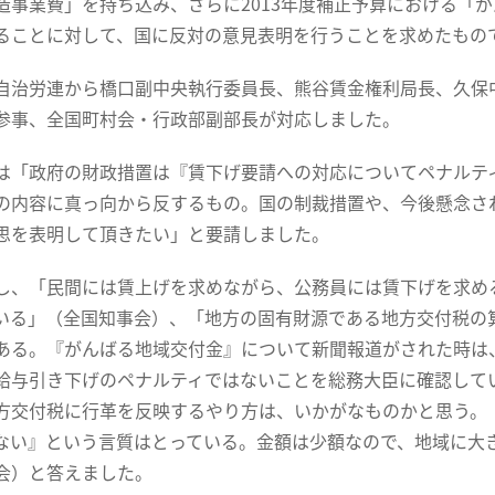
造事業費」を持ち込み、さらに2013年度補正予算における「
ることに対して、国に反対の意見表明を行うことを求めたもの
治労連から橋口副中央執行委員長、熊谷賃金権利局長、久保
参事、全国町村会・行政部副部長が対応しました。
「政府の財政措置は『賃下げ要請への対応についてペナルテ
の内容に真っ向から反するもの。国の制裁措置や、今後懸念さ
思を表明して頂きたい」と要請しました。
、「民間には賃上げを求めながら、公務員には賃下げを求め
いる」（全国知事会）、「地方の固有財源である地方交付税の
ある。『がんばる地域交付金』について新聞報道がされた時は
給与引き下げのペナルティではないことを総務大臣に確認して
方交付税に行革を反映するやり方は、いかがなものかと思う。
ない』という言質はとっている。金額は少額なので、地域に大
会）と答えました。