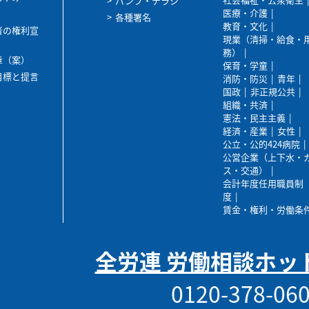
パンフ・チラシ
医療・介護
各種署名
教育・文化
者の権利宣
現業（清掃・給食・
務）
章（案）
保育・学童
目標と提言
消防・防災
青年
国政
非正規公共
組織・共済
憲法・民主主義
経済・産業
女性
公立・公的424病院
公営企業（上下水・
ス・交通）
会計年度任用職員制
度
賃金・権利・労働条
全労連 労働相談ホッ
0120-378-06