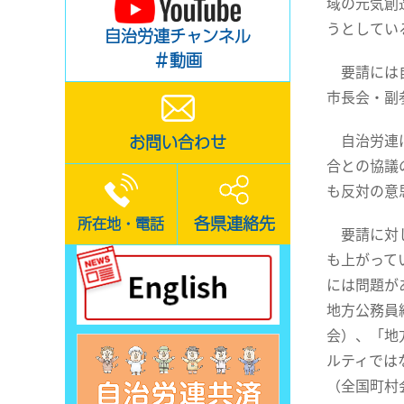
域の元気創
うとしてい
自治労連チャンネル
＃動画
要請には自
市長会・副
自治労連は
お問い合わせ
合との協議
も反対の意
各県連絡先
所在地・電話
要請に対し
も上がって
には問題が
地方公務員
会）、「地
ルティでは
（全国町村