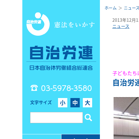
ホーム
ニュー
2013年12月
ニュース
子どもたち
自治労
03-5978-3580
小
中
大
文字サイズ