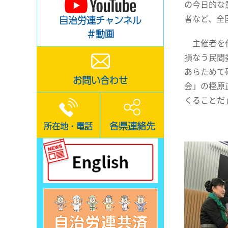
の今日的な
者など、全
自治労連チャンネル
＃動画
主催者を代
損なう民間
あらためて
お問い合わせ
会」の樫原
くることだ
各県連絡先
所在地・電話