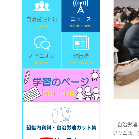
自治労連とは
ニュース
about
what's new
オピニオン
発行物
opinions
publications
自治労連は
ジウムは、