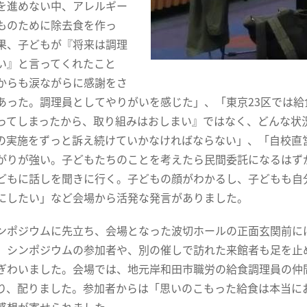
を進めない中、アレルギー
ものために除去食を作っ
果、子どもが『将来は調理
い』と言ってくれたこと
からも涙ながらに感謝をさ
あった。調理員としてやりがいを感じた」、「東京23区では
ってしまったから、取り組みはおしまい』ではなく、どんな状
の実施をずっと訴え続けていかなければならない」、「自校直
がりが強い。子どもたちのことを考えたら民間委託になるはず
どもに話しを聞きに行く。子どもの顔がわかるし、子どもも自
にしたい」など会場から活発な発言がありました。
ポジウムに先立ち、会場となった波切ホールの正面玄関前に
。シンポジウムの参加者や、別の催しで訪れた来館者も足を止
ぎわいました。会場では、地元岸和田市職労の給食調理員の仲
り、配りました。参加者からは「思いのこもった給食は本当に