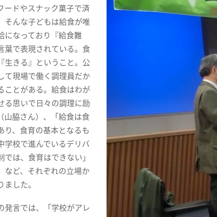
フードやスナック菓子で済
。そんな子どもは給食が唯
給になっており『給食難
言葉で表現されている。食
『生きる』ということ。公
して現場で働く調理員だか
ることがある。給食はわが
せる思いで日々の調理に励
（山脇さん）、「給食は食
あり、食育の基本となるも
中学校で進んでいるデリバ
制では、食育はできない」
）など、それぞれの立場か
りました。
発言では、「学校がアレ