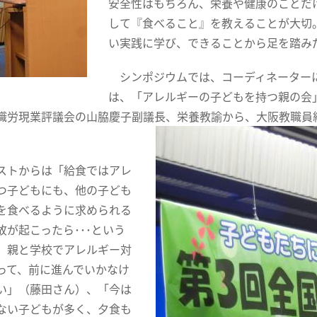
安全性はもちろん、栄養や健康のことだ
して『食べること』を教えることが大切
い実践に学び、できることから足を踏み
シンポジウムでは、コーディネーターに
は、「アレルギーの子どもを持つ親の会
職労現業評議会の山脇慶子副議長、栄養教諭から、大阪教職員
トからは「給食ではアレ
つ子どもにも、他の子ども
を食べるように求められる
故が起こったら･･･という
。親と学校でアレルギー対
って、前に進んでいかなけ
い」（藤田さん）、「今は
ない子どもが多く、夕食も