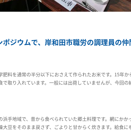
ンポジウムで、岸和田市職労の調理員の仲
肥料を通常の半分以下におさえて作られたお米です。15年か
食で取り入れています。一般には出荷していませんが、今回の
浜手地域で、昔から食べられていた郷土料理です。網にかか
燥大豆をそのまま戻さず、ごよりと甘からく炊きます。給食に