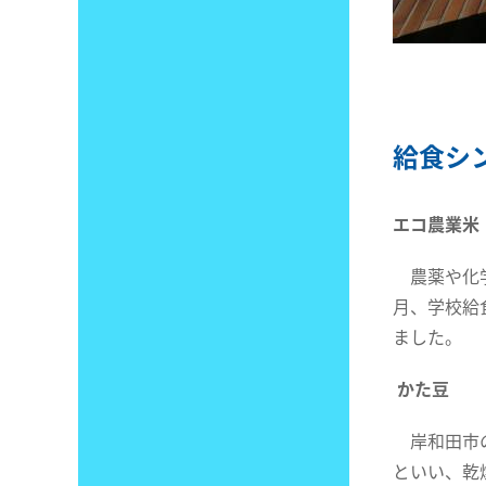
給食シ
エコ農業米
農薬や化学
月、学校給
ました。
かた豆
岸和田市の
といい、乾