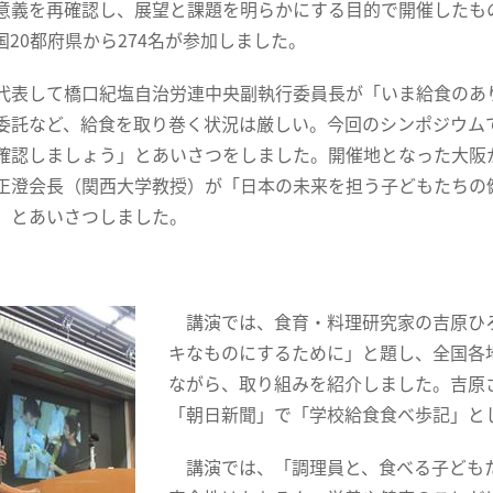
意義を再確認し、展望と課題を明らかにする目的で開催したも
国20都府県から274名が参加しました。
表して橋口紀塩自治労連中央副執行委員長が「いま給食のあ
委託など、給食を取り巻く状況は厳しい。今回のシンポジウム
確認しましょう」とあいさつをしました。開催地となった大阪
正澄会長（関西大学教授）が「日本の未来を担う子どもたちの
」とあいさつしました。
講演では、食育・料理研究家の吉原ひ
キなものにするために」と題し、全国各
ながら、取り組みを紹介しました。吉原
「朝日新聞」で「学校給食食べ歩記」と
講演では、「調理員と、食べる子どもた