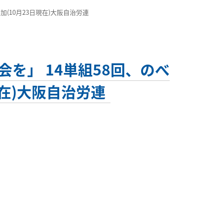
参加(10月23日現在)大阪自治労連
会を」 14単組58回、のべ
現在)大阪自治労連