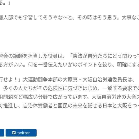
る。」
婦人部でも学習してそうやな～と、その時はそう思う。大事な
会の講師を担当した役員は、「憲法が自分たちにどう関わっ
る方がいい。何を一番伝えたいかのポイントを絞り、明確にす
せよ！」大運動闘争本部の大原真・大阪自治労連委員長は、
、多くの人たちがその危険性に気づきはじめ、一致する要求での
用問題など幅広い分野で広がっています。大阪自治労連の大会
で推進し、自治体労働者と国民の未来を託せる日本と大阪をつ
twitter