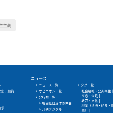
主主義
ニュース
ル
ニュース一覧
タグ一覧
歴史、組織
オピニオン一覧
社会福祉・公衆衛生
医療・介護
発行物一覧
教育・文化
機関紙自治体の仲間
現業（清掃・給食・
要求
月刊デジタル
務）