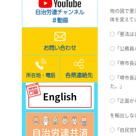
他の国で憲
自治労連チャンネル
体を変えて
＃動画
○「憲法は
お問い合わせ
○「公務員
○「堺市長
各県連絡先
所在地・電話
○「堺市長
た。」
○「正面か
を輸出しな
○「自民党