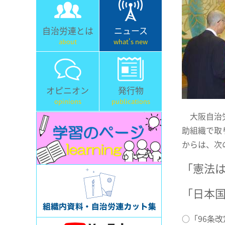
自治労連とは
ニュース
about
what's new
オピニオン
発行物
opinions
publications
大阪自治労
助組織で取
からは、次
「憲法
「日本
○「96条