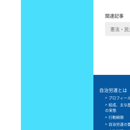
関連記事
憲法・民
自治労連とは
プロフィー
結成、主な
の実態
行動綱領
自治労連の