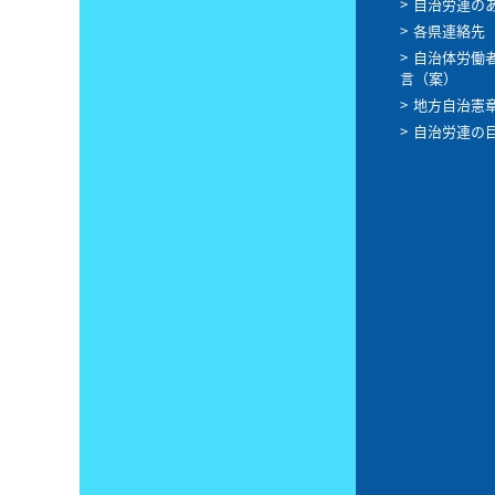
自治労連の
各県連絡先
自治体労働
言（案）
地方自治憲
自治労連の