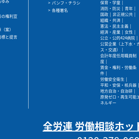
あゆみ
保育・学童
パンフ・チラシ
消防・防災
青年
各種署名
国政
非正規公共
者の権利宣
組織・共済
憲法・民主主義
章（案）
経済・産業
女性
目標と提言
公立・公的424病院
公営企業（上下水・
ス・交通）
会計年度任用職員制
度
賃金・権利・労働条
件
労働安全衛生
平和・安保・核兵器
地方自治・自治研
原発ゼロ・再生可能
ネルギー
全労連 労働相談ホッ