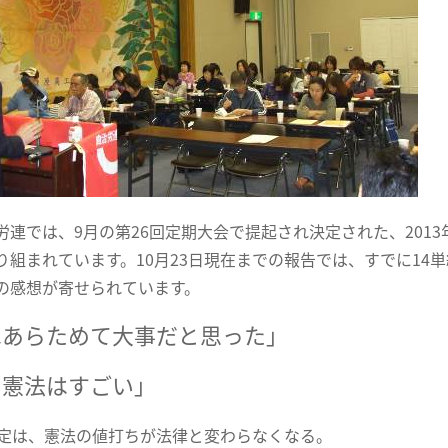
連では、9月の第26回定期大会で提起され決定された、2013
り組まれています。10月23日現在までの報告では、すでに14単組
の感想が寄せられています。
はあらためて大事だと思った」
国憲法はすごい」
改定は、憲法の値打ちが法律と変わらなくなる。