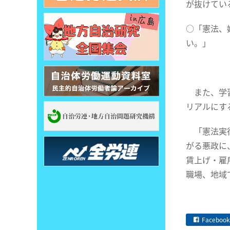
が抜けてい
○「憲法、
い。」
また、学習
リアルにす
「憲法実行
がる悪政に
賃上げ・雇
職場、地域
Facebook