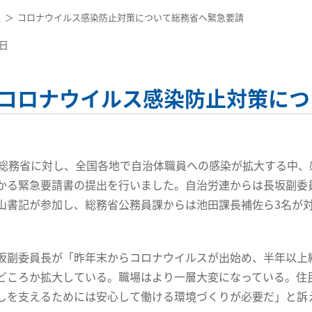
ス
コロナウイルス感染防止対策について総務省へ緊急要請
8日
コロナウイルス感染防止対策につ
総務省に対し、全国各地で自治体職員への感染が拡大する中、
かる緊急要請書の提出を行いました。自治労連からは長坂副委
山書記が参加し、総務省公務員課からは池田課長補佐ら3名が
副委員長が「昨年末からコロナウイルスが出始め、半年以上
どころか拡大している。職場はより一層大変になっている。住
しを支えるためには安心して働ける環境づくりが必要だ」と訴