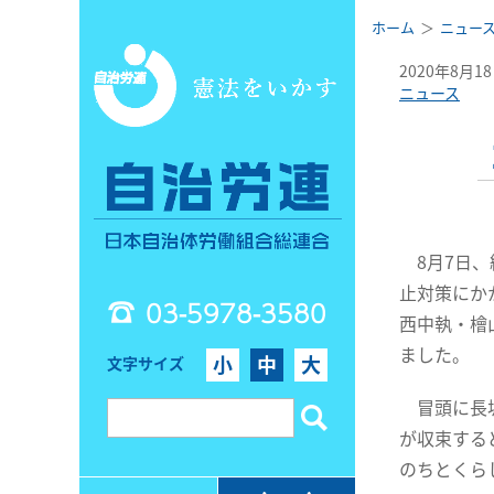
ホーム
ニュー
2020年8月1
ニュース
8月7日、
止対策にか
03-5978-3580
西中執・檜
ました。
小
中
大
文字サイズ
冒頭に長坂
が収束する
のちとくら