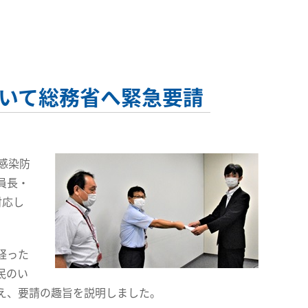
いて総務省へ緊急要請
感染防
員長・
対応し
経った
民のい
え、要請の趣旨を説明しました。