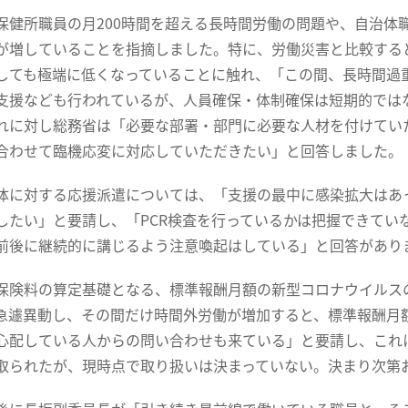
健所職員の月200時間を超える長時間労働の問題や、自治体
が増していることを指摘しました。特に、労働災害と比較する
しても極端に低くなっていることに触れ、「この間、長時間過
支援なども行われているが、人員確保・体制確保は短期的では
れに対し総務省は「必要な部署・部門に必要な人材を付けてい
合わせて臨機応変に対応していただきたい」と回答しました。
に対する応援派遣については、「支援の最中に感染拡大はあっ
したい」と要請し、「PCR検査を行っているかは把握できてい
前後に継続的に講じるよう注意喚起はしている」と回答があり
険料の算定基礎となる、標準報酬月額の新型コロナウイルス
急遽異動し、その間だけ時間外労働が増加すると、標準報酬月
心配している人からの問い合わせも来ている」と要請し、これ
取られたが、現時点で取り扱いは決まっていない。決まり次第