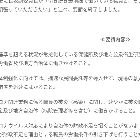
に長坂副委員長が「引き続き最前線で働いている職員と、そ
頑張っていただきたい」と述べ、要請を終了しました。
≪要請内容≫
基準を超える状況が常態化している保健所及び地方公衆衛生研
労働省及び地方自治体に働きかけること。
体制強化に向けては、拙速な民間委託等を導入せず、現場の意
措置を迅速にはかること。
ロナ関連業務に係る職員の被災（感染）に関し、速やかに被災
金及び地方自治体（病院管理者等を含む）に働きかけること。
ロナウイルス対応により自治体の財政不足を招くことがないよ
が財政不足を理由とする職員の労働条件の引き下げを行うこと