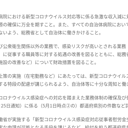
病院における新型コロナウイルス対応等に係る急激な収入減に
源の確保に万全を期すこと。また、すべての自治体病院におい
ないよう、総務省として自治体に働きかけること。
び公衆衛生関係以外の業務で、感染リスクが高いとされる業務
）に従事する職員等に対する処遇の改善を図るとともに、総務
施設の改善など）について財政措置を図ること。
止策の実施（在宅勤務など）にあたっては、新型コロナウイル
する特段の配慮が講じられるよう、自治体等に十分な周知と働
コロナウイルス感染症への対応を踏まえた業務体制の確保及び
月25日通知）に係る（5月1日時点②の）都道府県別の件数など
働省が実施する「新型コロナウイルス感染症対応従事者慰労金
実な申請が可能となる手段を講じるなど、給付を担う都道府県