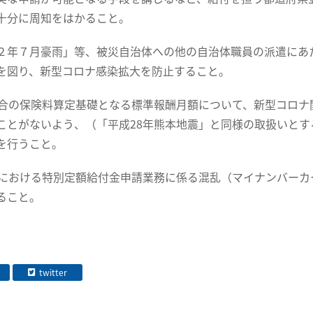
十分に周知をはかること。
２年７月豪雨」等、被災自治体への他の自治体職員の派遣にあた
を図り、新型コロナ感染拡大を防止すること。
組合の保険料算定基礎となる標準報酬月額について、新型コロ
ことがないよう、（「平成28年熊本地震」と同様の取扱いと
を行うこと。
体における特別定額給付金申請業務に係る混乱（マイナンバー
ること。
twitter