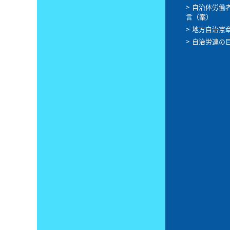
自治体労働
言（案）
地方自治憲
自治労連の