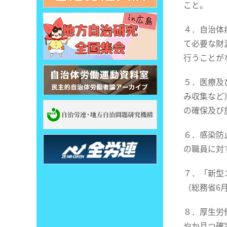
こと。
４．自治体
て必要な財
行うことが
５．医療及
み収集など
の確保及び
６．感染防
の職員に対
７．「新型
（総務省6
８．厚生労
やか且つ確