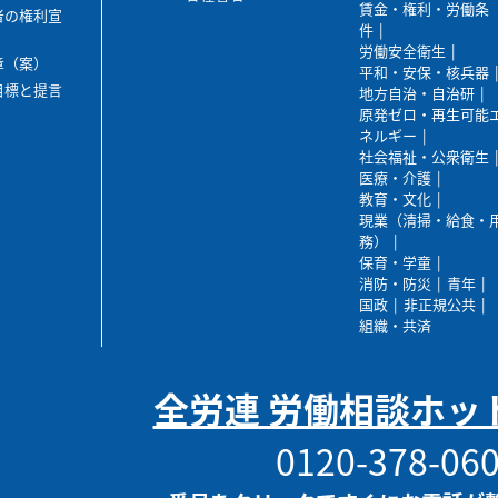
賃金・権利・労働条
者の権利宣
件
労働安全衛生
章（案）
平和・安保・核兵器
目標と提言
地方自治・自治研
原発ゼロ・再生可能
ネルギー
社会福祉・公衆衛生
医療・介護
教育・文化
現業（清掃・給食・
務）
保育・学童
消防・防災
青年
国政
非正規公共
組織・共済
全労連 労働相談ホッ
0120-378-06