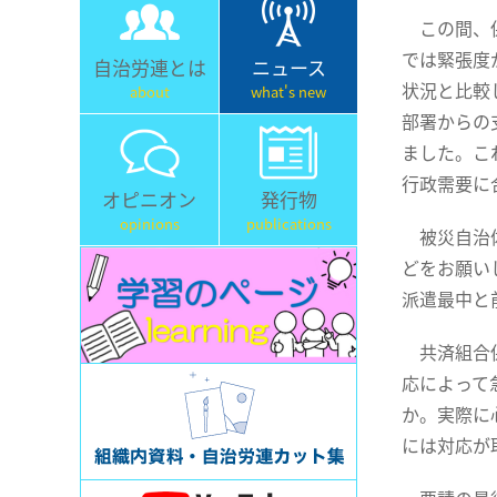
この間、保
では緊張度
自治労連とは
ニュース
状況と比較
about
what's new
部署からの
ました。こ
行政需要に
オピニオン
発行物
opinions
publications
被災自治体
どをお願い
派遣最中と
共済組合保
応によって
か。実際に
には対応が