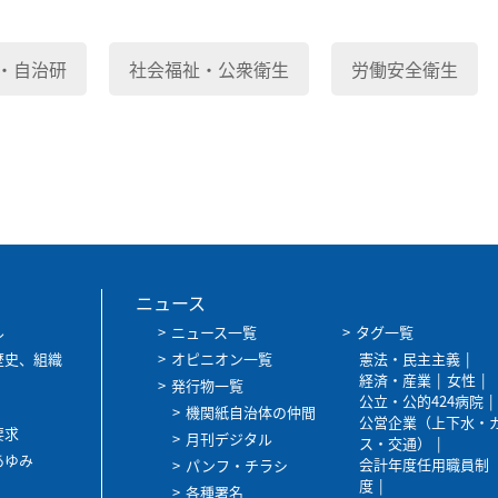
・自治研
社会福祉・公衆衛生
労働安全衛生
ニュース
ル
ニュース一覧
タグ一覧
歴史、組織
オピニオン一覧
憲法・民主主義
経済・産業
女性
発行物一覧
公立・公的424病院
機関紙自治体の仲間
公営企業（上下水・
要求
月刊デジタル
ス・交通）
あゆみ
会計年度任用職員制
パンフ・チラシ
度
各種署名