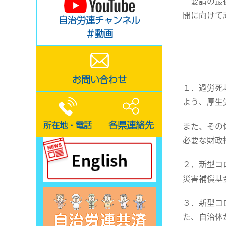
要請の最後
開に向けて
自治労連チャンネル
＃動画
お問い合わせ
１．過労死
よう、厚生
各県連絡先
所在地・電話
また、その
必要な財政
２．新型コ
災害補償基
３．新型コ
た、自治体