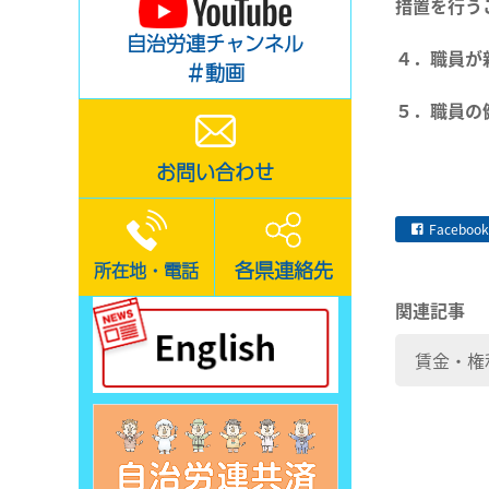
措置を行う
自治労連チャンネル
４．職員が
＃動画
５．職員の
お問い合わせ
Facebook
各県連絡先
所在地・電話
関連記事
賃金・権