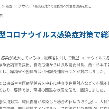
ス
新型コロナウイルス感染症対策で総務省へ緊急要請書を提出
7日
型コロナウイルス感染症対策で総
日、感染が拡大している中、総務省に対して新型コロナウイルス
緊急要請書を提出。自治労連からは長坂副委員長、西・杉本中
加し、総務省公務員課は池田課長補佐ら２名が対応しました。
公衆衛生や医療関係者を中心に検査や住民対応などで不眠不
ており、要請では、現場の困難な状況を伝え、懇談しました。
保持対策、職員自身が感染した場合の休暇の取り扱い、人員
働の問題、関係職員のメンタルヘルス対策などの要請項目に対