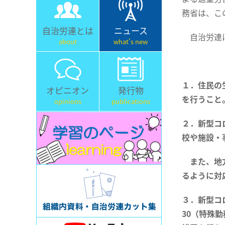
務省は、こ
自治労連とは
ニュース
自治労連は
about
what's new
１．住民の
オピニオン
発行物
を行うこと
opinions
publications
２．新型コ
校や施設・
また、地方
るように対
３．新型コ
30（特殊