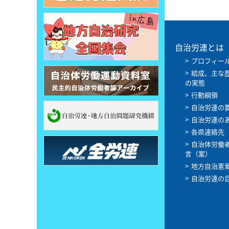
自治労連とは
プロフィー
結成、主な
の実態
行動綱領
自治労連の
自治労連の
各県連絡先
自治体労働
言（案）
地方自治憲
自治労連の