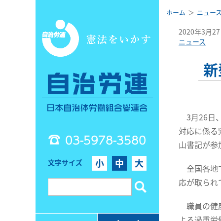
ホーム
ニュー
2020年3月2
ニュース
新
3月26
対応に係る
03-5978-3580
山書記が参
小
中
大
文字サイズ
全国各地で
応が取られ
職員の健康
よる過重労