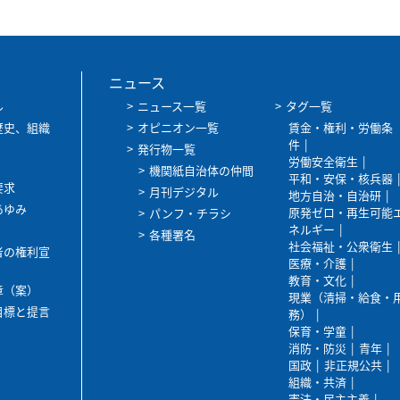
ニュース
ル
ニュース一覧
タグ一覧
歴史、組織
オピニオン一覧
賃金・権利・労働条
件
発行物一覧
労働安全衛生
機関紙自治体の仲間
平和・安保・核兵器
要求
月刊デジタル
地方自治・自治研
あゆみ
原発ゼロ・再生可能
パンフ・チラシ
ネルギー
各種署名
社会福祉・公衆衛生
者の権利宣
医療・介護
教育・文化
章（案）
現業（清掃・給食・
目標と提言
務）
保育・学童
消防・防災
青年
国政
非正規公共
組織・共済
憲法・民主主義