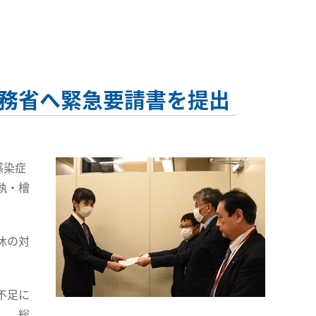
務省へ緊急要請書を提出
感染症
執・檜
休の対
不足に
し、総