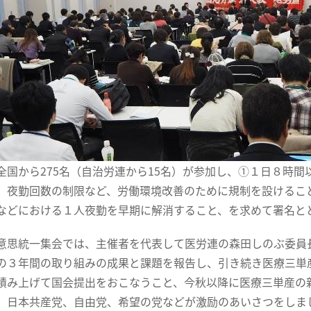
国から275名（自治労連から15名）が参加し、①１日８時間
、夜勤回数の制限など、労働環境改善のために規制を設けるこ
などにおける１人夜勤を早期に解消すること、を求めて署名と
思統一集会では、主催者を代表して医労連の森田しのぶ委員
の３年間の取り組みの成果と課題を報告し、引き続き医療三単
積み上げて国会提出をおこなうこと、今秋以降に医療三単産の
。日本共産党、自由党、希望の党などが激励のあいさつをしま