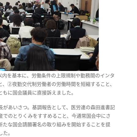
以内を基本に、労働条件の上限規制や勤務間のインタ
と、②夜勤交代制労働者の労働時間を短縮すること、
ともに国会議員に直接訴えました。
長があいさつ。基調報告として、医労連の森田進書記
産でのとりくみをすすめること、今通常国会中にさ
新たな国会請願署名の取り組みを開始することを提
した。