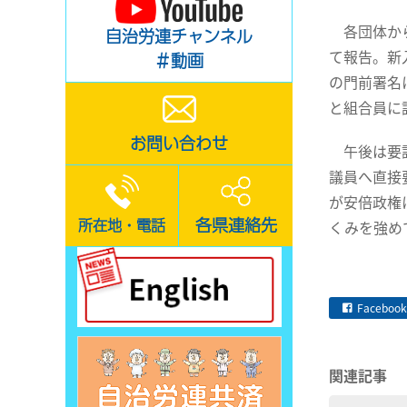
各団体から
自治労連チャンネル
て報告。新
＃動画
の門前署名
と組合員に
お問い合わせ
午後は要請
議員へ直接
が安倍政権
各県連絡先
所在地・電話
くみを強め
Facebook
関連記事