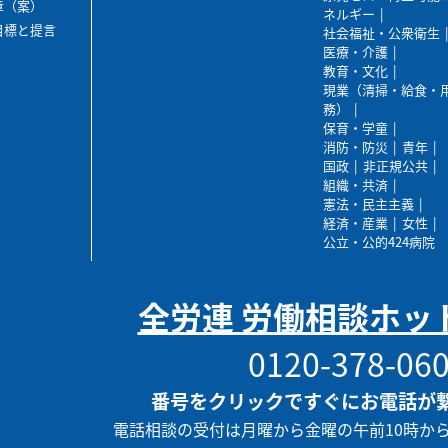
章（案）
ネルギー
目標と提言
社会福祉・公衆衛生
医療・介護
教育・文化
現業（清掃・給食・
務）
保育・学童
消防・防災
青年
国政
非正規公共
組織・共済
憲法・民主主義
経済・産業
女性
公立・公的424病院
全労連 労働相談ホッ
0120-378-06
番号をクリックですぐにお電話が
電話相談の受付は月曜から金曜の午前10時か