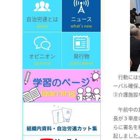
自治労連とは
ニュース
about
what's new
オピニオン
発行物
opinions
publications
行動には全
ーバル確保
③介護施設
午前中の意
長が３単産
らに署名を
起しました