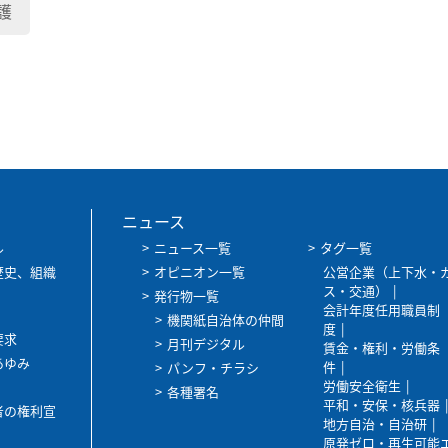
護
ニュース
ル
ニュース一覧
タグ一覧
歴史、組織
オピニオン一覧
公営企業（上下水・
ス・交通）
発行物一覧
会計年度任用職員制
機関紙自治体の仲間
度
要求
月刊デジタル
賃金・権利・労働条
あゆみ
件
パンフ・チラシ
労働安全衛生
各種署名
平和・安保・核兵器
者の権利宣
地方自治・自治研
原発ゼロ・再生可能