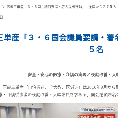
ス
医療三単産「３・６国会議員要請・署名提出行動」に全国から２７５名
2日
三単産「３・６国会議員要請・署
５名
安全・安心の医療・介護の実現と夜勤改善・大
医療三単産（自治労連、全大教、医労連）は2016年9月から
療・介護従事者の夜勤改善・大幅増員を求める」国会請願署名