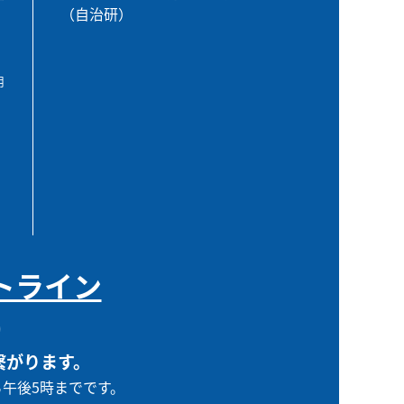
（自治研）
用
トライン
0
繋がります。
ら午後5時までです。