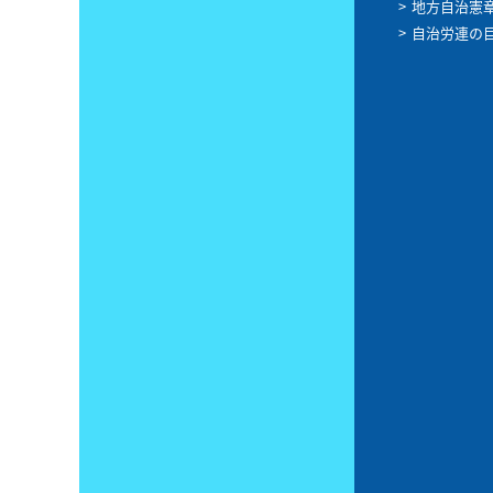
地方自治憲
自治労連の