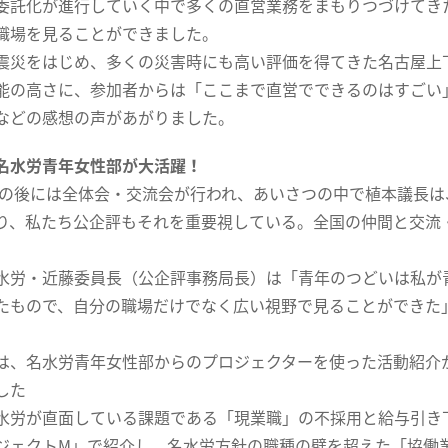
委託化が進行していく中で多くの直営業務をまもりつづけてき
職場を見ることができました。
災をはじめ、多くの災害時にも高い評価を得てきた名古屋上
能の高さに、参加者からは「ここまで直営でできるのはすごい
などの感想の声があがりました。
名水労青年女性部が大活躍！
後には全体会・交流会が行われ、あいさつの中で植本議長は
り、私たち公企評もそれを重要視している。全国の仲間と交流
労・近藤委員長（公企評事務局長）は「青年のつどいは私が
たもので、自分の職場だけでなく広い視野で見ることができた
。
、名水労青年女性部からのプロジェクターを使った活動紹介
した
労が直面している課題である「現業職」の不採用と給与引き
ジェクトM」で紹介し、名水労方針の職種の壁を超えた「協働