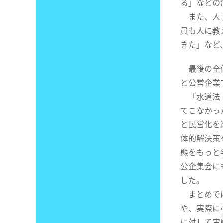
る」などの
また、人事
員も人に教
きた」など
最後の全体
と公営企業
「水道法『
てこなかっ
と民営化を
体的解決策
態をもっと
公企集会に
した。
まとめでは
や、実際に
に対して実