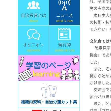
れ、全国で
労の実際の
自治労連とは
ニュース
東日本大震
about
what's new
の技術・技
できない」
交流会では
オピニオン
発行物
職場見学の
opinions
publications
機会』であ
した。
また、名水
機から始め
かけました
交流会では
紹介されま
また、名水
寸劇「プロ