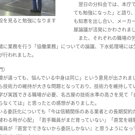
翌日の分科会では、本庁で
ても勉強になった」と語り
設を見ると勉強になります
も知恵を出し合い、メーカ
屋論議が活発にかわされま
また、それぞれの職場の労
緒に業務を行う「協働業務」についての論議、下水処理場には
が行われました。
門）
が違っても、悩んでいる中身は同じ」という意見が出されま
も技術力の維持が大きな問題となっており、技術力を維持して
学び実践できる職場が必要、名古屋の技術水準の高さを見て「
らなくては」と思ったとの感想がありました。
る委託化についても「今は信頼関係のある業者との長期契約
替わる時が心配」「若手職員がまだ育っていない」「直営を経
職員が『直営でできないから委託しかない』と思うようになっ