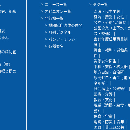
ル
ニュース一覧
タグ一覧
歴史、組織
オピニオン一覧
憲法・民主主義
経済・産業
女性
発行物一覧
公立・公的424病院
機関紙自治体の仲間
公営企業（上下水・
要求
月刊デジタル
ス・交通）
あゆみ
会計年度任用職員制
パンフ・チラシ
度
各種署名
賃金・権利・労働条
者の権利宣
件
労働安全衛生
章（案）
平和・安保・核兵器
目標と提言
地方自治・自治研
原発ゼロ・再生可能
ネルギー
社会福祉・公衆衛生
医療・介護
教育・文化
現業（清掃・給食・
務）
保育・学童
消防・防災
青年
国政
非正規公共