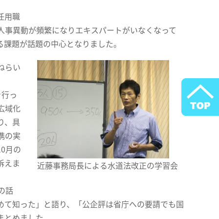
任用職
人事異動が頻繁になりエキスパートがいなくなって
る課題が話題の中心となりました。
ねらい
。
を行っ
広域化
り、具
携の実
0月の
訴えま
近藤事務局長による水道法改正の学習会
の話
めて知った」と語り、「公企評は省庁への要請でも国
まとめました。