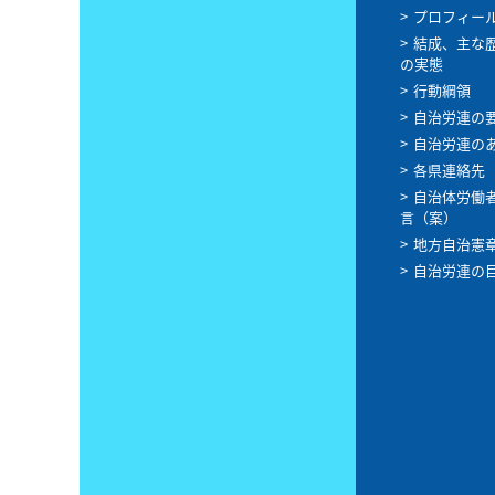
プロフィー
結成、主な
の実態
行動綱領
自治労連の
自治労連の
各県連絡先
自治体労働
言（案）
地方自治憲
自治労連の