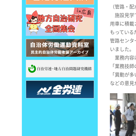
（管路・配
施設見学で
用車に積載
もっている
管路センタ
いました。
業務内容に
「業務技師
「異動が多
などの意見