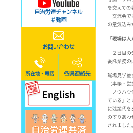
を交えての
自治労連チャンネル
交流会では
＃動画
の意気込み
「現場は人
お問い合わせ
２日目の分
委託業務の
各県連絡先
所在地・電話
職場見学並
（事務・営
ノウハウ伝
ている」と
に残業代を
のすりあわ
されました