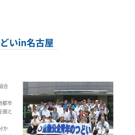
どいin名古屋
組合
他都市
企画と
分か