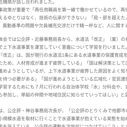
危機感が話し合われました。
政策が重要で「再任用職員を第一線で働かせているので、再
えるゆとりはなく、技術の伝承ができない」「局・部を超えた
、異動基準の問題や欠員補充交渉だけで精一杯など、人に関す
会では公企評・近藤事務局長から、水道法「改正」（案）の
で上下水道事業を運営していく意義について学習を行いました
改正』は、国が現行の水道法1条にある水道事業の保護育成
たため、人材育成が進まず疲弊している」「国は解決策として
進めようとしているが、上下水道事業が疲弊した原因をよく知
を持つ必要がある」「国が進めようとしている広域化・官民連
学習するためにも７月に行われる自治体学校『水』分科会や、1
も参加し、単組の仲間や地域住民に知らせていってほしい」と
、公企評・神谷事務局次長が、「公企評のとりくみで他都市
小規模水道を取材に行くことで水道事業が抱えている実態を始
態を訴えている。公企評の運動を次世代につなげていこう」と