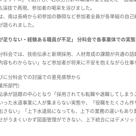
名演技で再現、参加者の喝采を浴びました。
、南は長崎から初参加の静岡など参加者全員が各単組の自己
が語られました。
が足りない・経験ある職員が不足」 分科会で各事業体での実態
科会では、技術伝承と新規採用、人材育成の課題が共通の話
内容もわからない」など参加者が将来に不安を抱えながら仕事
びに分科会での討論での意見感想から
業所部門）
承が話題の中心となり「採用されても転職や退職してしまう
いった水道事業に人が集まらない実態や、「役職をたくさん作
出さない」「上下水道局になっても、上下の業務の違いもあり
せがうまくいかず図面管理ができない、上下統合にはデメリッ
。