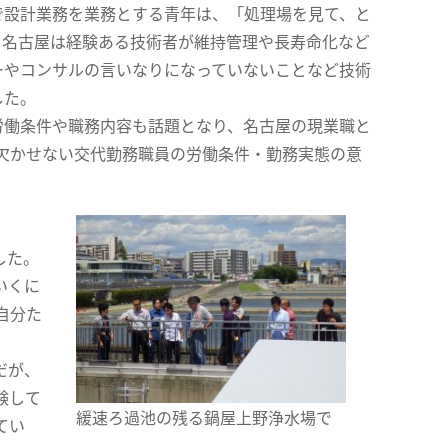
設計業務を業務とする青年は、「処理場を見て、と
、名古屋は経験ある技術者が維持管理や長寿命化など
ーやコンサルの言いなりになっていないことなど技術
した。
働条件や職務内容も話題となり、名古屋の現業職と
欠かせない交代勤務職員の労働条件・勤務実態の意
した。
いくに
自分た
だが、
験して
緩速ろ過池の残る鍋屋上野浄水場で
てい