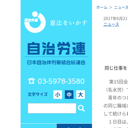
ホーム
ニュー
2017年6月2
ニュース
同じ仕事を
03-5978-3580
第15回
（名水労）
小
中
大
文字サイズ
青年のつど
の同じ職域
して続けら
１日目は、