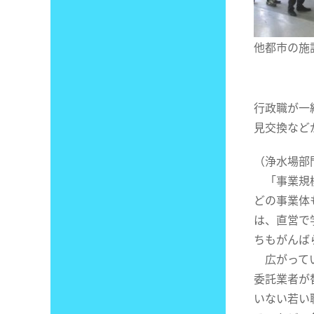
他都市の施
行政職が一
見交換など
（浄水場部
「事業規模
どの事業体
は、直営で
ちもがんば
広がってい
委託業者が
いない若い