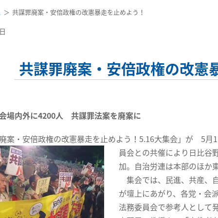
ス
共謀罪廃案・安倍政権の改憲暴走を止めよう！
8日
共謀罪廃案・安倍政権の改憲
会 会場内外に4200人 共謀罪法案を廃案に
案・安倍政権の改憲暴走を止めよう！5.16大集会」が 5月
員会との共催により日比谷
加。自治労連は本部のほか
集会では、民進、共産、自
が壇上にあがり、各党・会
法務委員会で参考人として