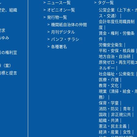
ル
ニュース一覧
タグ一覧
歴史、組織
オピニオン一覧
公営企業（上下水・
ス・交通）
発行物一覧
会計年度任用職員制
機関紙自治体の仲間
度
要求
月刊デジタル
賃金・権利・労働条
あゆみ
件
パンフ・チラシ
労働安全衛生
各種署名
平和・安保・核兵器
者の権利宣
地方自治・自治研
原発ゼロ・再生可能
章（案）
ネルギー
目標と提言
社会福祉・公衆衛生
医療・介護
教育・文化
現業（清掃・給食・
務）
保育・学童
消防・防災
青年
国政
非正規公共
組織・共済
憲法・民主主義
経済・産業
女性