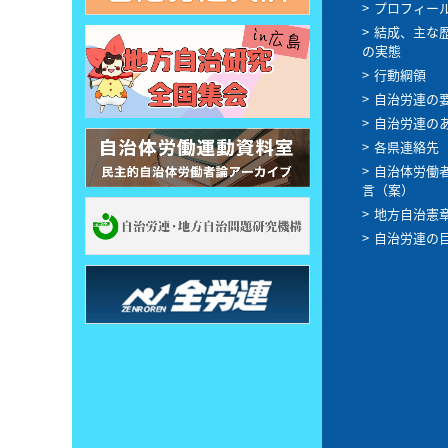
プロフィー
結成、主な
の実態
行動綱領
自治労連の
自治労連の
各県連絡先
自治体労働
言（案）
地方自治憲
自治労連の