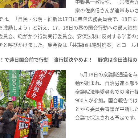
中野晃一教授や、「宗教者
家の佐高信さんが連帯あい
は、「自民・公明・維新は17日に衆院法務委員会で、18日
を激励しよう」と訴え、17、18日の昼の国会行動への最大結
委員会、総がかり行動実行委員会、安保法制に反対する学者の
をと呼びかけました。集会後は「共謀罪は絶対廃案」とコール
Ｏ！で連日国会前で行動 強行採決やめよ！
野党は金田法相の
5月18日の衆議院通過を与
動が組まれ、自治労連本部や
衆議院法務委員会での強行
900人が参加。国会報告で
とから委員会審議が中断した
会議で採決される予定です