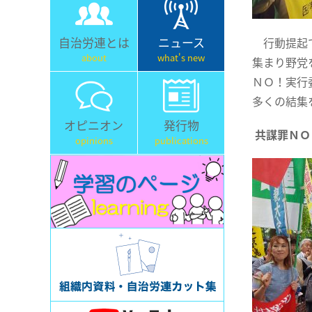
自治労連とは
ニュース
行動提起で
about
what's new
集まり野党
ＮＯ！実行
多くの結集
オピニオン
発行物
共謀罪Ｎ
opinions
publications