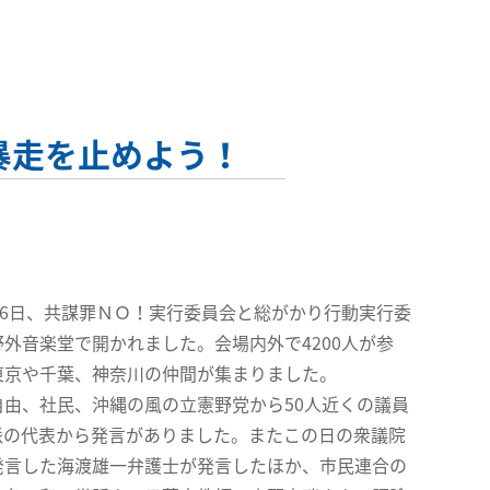
暴走を止めよう！
16日、共謀罪ＮＯ！実行委員会と総がかり行動実行委
野外音楽堂で開かれました。
会場内外で4200人が参
東京や千葉、神奈川の仲間が集まりました。
由、社民、沖縄の風の立憲野党から50人近くの議員
派の代表から発言がありました。またこの日の衆議院
発言した海渡雄一弁護士が発言したほか、市民連合の