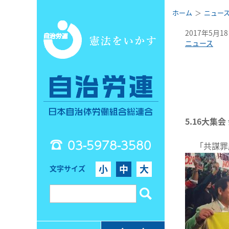
ホーム
ニュー
2017年5月1
ニュース
5.16大集
03-5978-3580
「共謀罪廃
小
中
大
文字サイズ