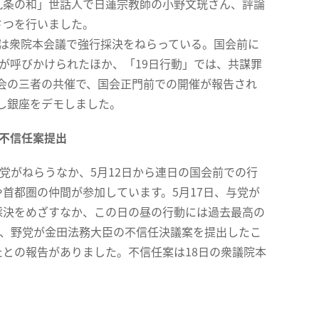
九条の和」世話人で日蓮宗教師の小野文珖さん、評論
さつを行いました。
には衆院本会議で強行採決をねらっている。国会前に
集が呼びかけられたほか、「19日行動」では、共謀罪
会の三者の共催で、国会正門前での開催が報告され
し銀座をデモしました。
不信任案提出
党がねらうなか、5月12日から連日の国会前での行
首都圏の仲間が参加しています。5月17日、与党が
採決をめざすなか、この日の昼の行動には過去最高の
は、野党が金田法務大臣の不信任決議案を提出したこ
との報告がありました。不信任案は18日の衆議院本
。