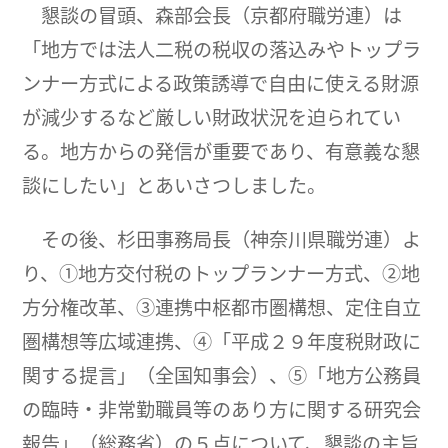
懇談の冒頭、森部会長（京都府職労連）は
「地方では法人二税の税収の落込みやトップラ
ンナー方式による政策誘導で自由に使える財源
が減少するなど厳しい財政状況を迫られてい
る。地方からの発信が重要であり、有意義な懇
談にしたい」とあいさつしました。
その後、杉田事務局長（神奈川県職労連）よ
り、①地方交付税のトップランナー方式、②地
方分権改革、③連携中枢都市圏構想、定住自立
圏構想等広域連携、④「平成２９年度税財政に
関する提言」（全国知事会）、⑤「地方公務員
の臨時・非常勤職員等のあり方に関する研究会
報告」（総務省）の５点について、懇談の主旨