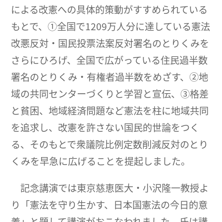
による改憲への具体的策動がすすめられている
もとで、①全国で1209万人分に達している憲法
改悪反対・国民投票法案反対署名のとりくみを
さらにひろげ、全国で広がっている住民過半数
署名のとりくみ・有権者過半数をめざす、②地
域の共同センターづくりと学習と宣伝、③格差
と貧困、地域経済問題など憲法を柱に地域共同
を追求し、改憲を許さない国民的世論をつく
る、そのもとで衆議院比例定数削減反対のとり
くみを早急に広げることを提起しました。
記念講演では東京慈恵医大・小沢隆一教授よ
り「憲法を守り生かす、日本国憲法の今日的意
義」と題して講演がおこなわれました。氏は講