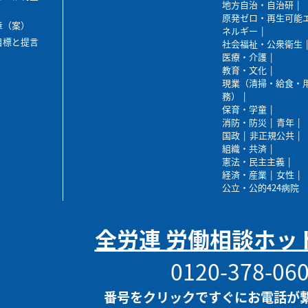
地方自治・自治研
原発ゼロ・再生可能
章（案）
ネルギー
目標と提言
社会福祉・公衆衛生
医療・介護
教育・文化
現業（清掃・給食・
務）
保育・学童
消防・防災
青年
国政
非正規公共
組織・共済
憲法・民主主義
経済・産業
女性
公立・公的424病院
全労連 労働相談ホッ
0120-378-06
番号をクリックですぐにお電話が