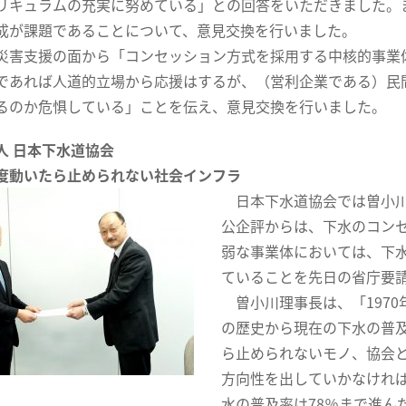
リキュラムの充実に努めている」との回答をいただきました。
成が課題であることについて、意見交換を行いました。
害支援の面から「コンセッション方式を採用する中核的事業
であれば人道的立場から応援はするが、（営利企業である）民
るのか危惧している」ことを伝え、意見交換を行いました。
人 日本下水道協会
度動いたら止められない社会インフラ
日本下水道協会では曽小川
公企評からは、下水のコン
弱な事業体においては、下水
ていることを先日の省庁要
曽小川理事長は、「1970
の歴史から現在の下水の普
ら止められないモノ、協会
方向性を出していかなけれ
水の普及率は78％まで進ん