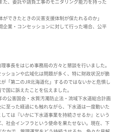
また、委託や請負工事のモニタリング能力を持った
体ができたときの災害支援体制が保たれるのか」
間企業・コンセッションに対して行った場合、公平
理事長をはじめ事務局の方々と懇談を行いました。
セッションや広域化は問題が多く、特に財政状況が脆
が「第二のJR北海道化」するのではないかと危惧し
請で国に訴えたことを伝えました。
年の公害国会・水質汚濁防止法・流域下水道総合計画
及に至った経過にも触れながら、下水道は一度動いた
としては『いかに下水道事業を持続させるか』という
ば、社会インフラという使命を果たせない。現在、下
だなかで、管理運営をどう持続させるか、色々な見解