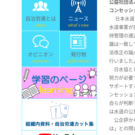
公益社団法
コンセッシ
自治労連とは
ニュース
日本水道
about
what's new
水道事業が
持管理の適
識は一致し
法改正の論
オピニオン
発行物
行いました
opinions
publications
日水協とし
努力が必要
サポートす
ンセッショ
自らが判断
は水道の公
公企評から
は」との問