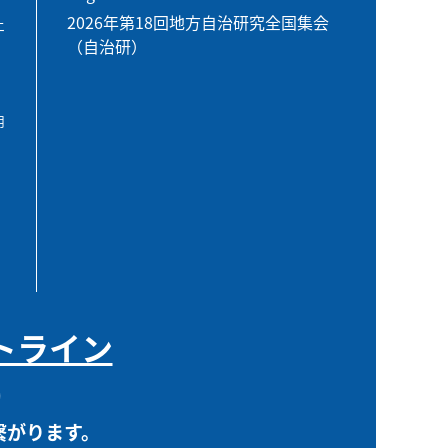
2026年第18回地方自治研究全国集会
エ
（自治研）
用
トライン
0
繋がります。