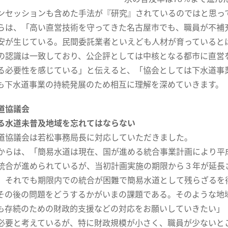
ンセッションも含めた手法が『研究』されているのではと思っ
は、「高い直営技術を守ってきた名古屋市でも、職員が不補
安が生じている。民間委託業者といえども人材が育っていると
の認識は一致しており、公企評としては中核となる都市に直営
る必要性を感じている」と伝えると、「協会としては下水道事
も下水道事業の持続発展のため相互に理解を深めていきます。
道協議会
る水道未普及地域を忘れてはならない
道協議会は若松事務局長に対応していただきました。
らは、「簡易水道は現在、国が進める統合事業計画により平成
統合が進められているが、当初計画実施の期限から３年が延長
、それでも期限内での統合が困難で簡易水道として残らざるを
その後の問題をどうするかがいまの課題である。そのような地
も存続のための財政的支援などの対応をお願いしていきたい」
必要と考えているが、特に財政規模が小さく、職員が少ないと