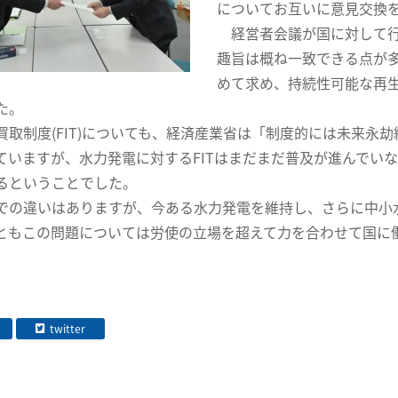
についてお互いに意見交換
経営者会議が国に対して行
趣旨は概ね一致できる点が
めて求め、持続性可能な再
た。
取制度(FIT)についても、経済産業省は「制度的には未来永
ていますが、水力発電に対するFITはまだまだ普及が進んでい
るということでした。
の違いはありますが、今ある水力発電を維持し、さらに中小
ともこの問題については労使の立場を超えて力を合わせて国に
twitter