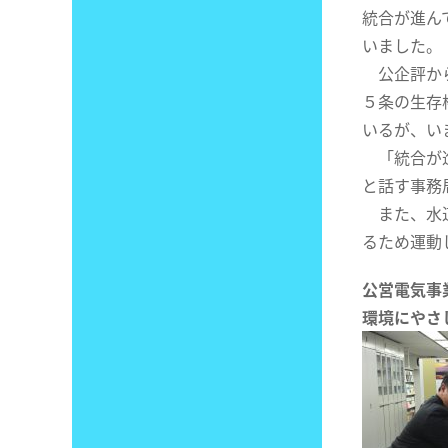
統合が進ん
いました。
公企評から
５条の生存
いるが、い
「統合が進
と話す事務
また、水道
るため運動
公営電気事
環境にやさ