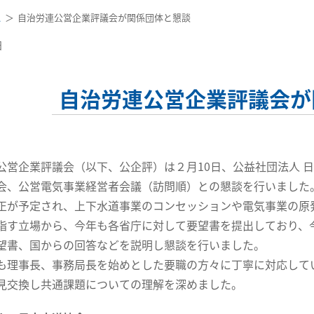
ス
自治労連公営企業評議会が関係団体と懇談
日
自治労連公営企業評議会が
営企業評議会（以下、公企評）は２月10日、公益社団法人 日
会、公営電気事業経営者会議（訪問順）との懇談を行いまし
が予定され、上下水道事業のコンセッションや電気事業の原
指す立場から、今年も各省庁に対して要望書を提出しており、
望書、国からの回答などを説明し懇談を行いました。
理事長、事務局長を始めとした要職の方々に丁寧に対応して
見交換し共通課題についての理解を深めました。