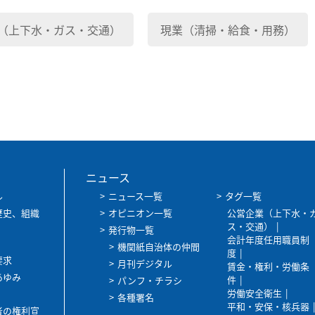
（上下水・ガス・交通）
現業（清掃・給食・用務）
ニュース
ル
ニュース一覧
タグ一覧
歴史、組織
オピニオン一覧
公営企業（上下水・
ス・交通）
発行物一覧
会計年度任用職員制
機関紙自治体の仲間
度
要求
月刊デジタル
賃金・権利・労働条
あゆみ
件
パンフ・チラシ
労働安全衛生
各種署名
平和・安保・核兵器
者の権利宣