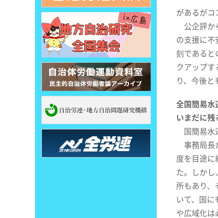
があるがコ
公企評から
の支援に不
刻であると
クアップす
り、今後と
全国簡易水
いまだに残
国簡易水
事務局長か
度を目途に
た。しかし
所もあり、
いて、国に
や広域化は