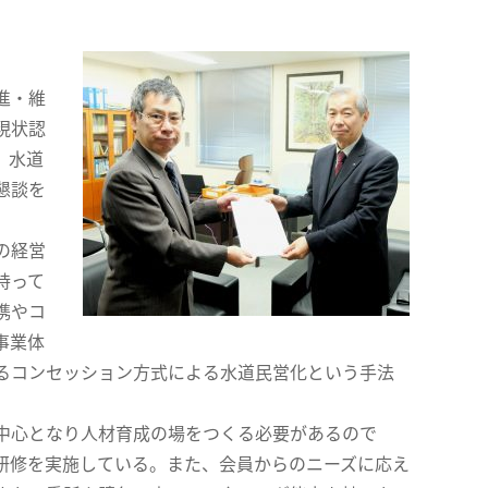
進・維
現状認
、水道
懇談を
の経営
持って
携やコ
事業体
るコンセッション方式による水道民営化という手法
。
中心となり人材育成の場をつくる必要があるので
研修を実施している。また、会員からのニーズに応え