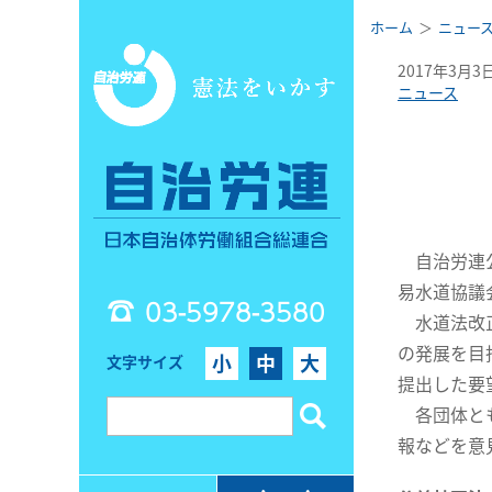
ホーム
ニュー
2017年3月3
ニュース
自治労連公
易水道協議
03-5978-3580
水道法改正
の発展を目
小
中
大
文字サイズ
提出した要
各団体とも
報などを意