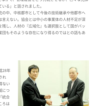
ている」と話されました。
充の中、中核都市として今後の技術継承や他都市へ
は言えない。協会とは中小の事業体の人材不足が深
を残し、人材の『広域化』も選択肢として国がバッ
業団もそのような存在になり得るのではとの話もあ
28年
され
得ない
域につ
「統合
ころは