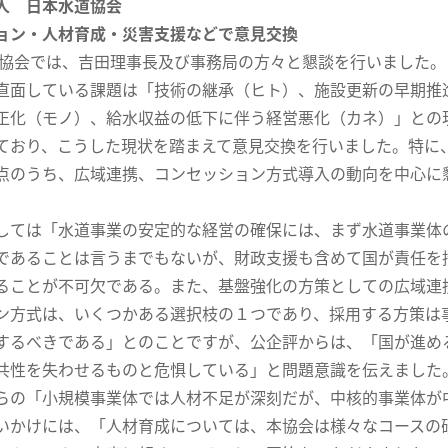
人 日本水道協会
ョン・人材育成・災害支援などで意見交換
協会では、吉田理事長及び事務局の方々と懇談を行いました。
直面している課題は「技術の継承（ヒト）、施設更新の早期推
正化（モノ）、給水収益の低下に伴う経営悪化（カネ）」との
ており、こうした現状を踏まえて意見交換を行いました。特に
点のうち、広域連携、コンセッション方式導入の動向を中心に
。
ては「水道事業の安定的な経営の確保には、まず水道事業体
であることは言うまでもないが、財政支援も含めて国が責任を
ることが不可欠である。また、基盤強化の方策としての広域連
ン方式は、いくつかある選択枝の１つであり、採用する方策は
するべきである」とのことですが、公企評からは、「国が進め
共性を失わせるものと危惧している」と問題意識を伝えました
の「小規模事業体では人材不足が深刻だが、中核的事業体が
いかけには、「人材育成については、本協会は様々なコースの