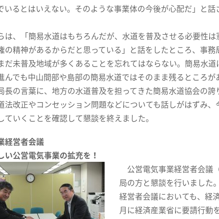
でいるとはいえない。そのような事業体の今後が心配だ」と話
は、「簡易水道はもちろんだが、水道を普及させる必要性は
権の精神があるからだと思っている」と話をしたところ、事務
まだ未普及地域が多くあることを忘れてはならない。簡易水道
んでも中山間部や島部の簡易水道ではそのまま残るところが
局長の言葉に、地方の水道普及を担ってきた簡易水道協会の誇
法改正やコンセッション問題などについても話しがはずみ、
していくことを確認して懇談を終えました。
業経営者会議
しい公営電気事業の拡充を！
公営電気事業経営者会議（
局の方と懇談を行いました
経営者会議においても、経
月に経済産業省に要請行動