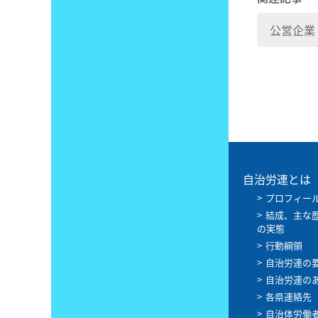
公営企業
自治労連とは
プロフィー
結成、主な
の実態
行動綱領
自治労連の
自治労連の
各県連絡先
自治体労働