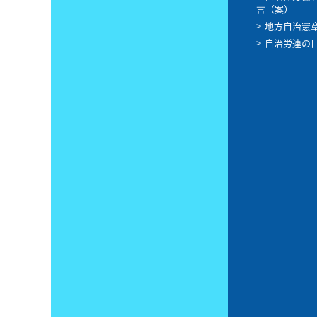
言（案）
地方自治憲
自治労連の