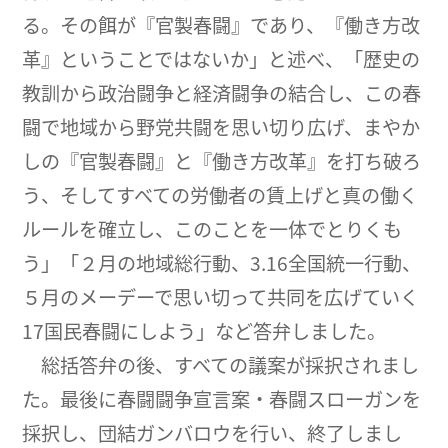
る。その餌が『官製春闘』であり、『働き方改
革』ということではないか」と述べ、「歴史の
教訓から政治闘争と経済闘争の結合し、この春
闘で地域から野党共闘を思い切り広げ、まやか
しの『官製春闘』と『働き方改革』を打ち破ろ
う、そしてすべての労働者の賃上げと真の働く
ルールを確立し、このことを一体でとりくも
う」「２月の地域総行動、3.16全国統一行動、
５月のメーデーで思い切って共同を広げていく
17国民春闘にしよう」など答弁しました。
総括答弁の後、すべての議案が採択されまし
た。最後に春闘闘争宣言案・春闘スローガンを
採択し、団結ガンバロウを行い、終了しまし