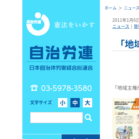
ホーム
ニュー
2011年1月6
ニュース
発
「地
03-5978-3580
「地域主権
小
中
大
文字サイズ