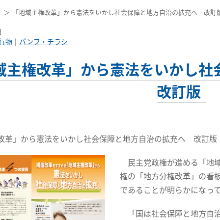
ス
「地域主権改革」から憲法をいかし社会保障と地方自治の拡充へ 改訂
日
行物
パンフ・チラシ
域主権改革」から憲法をいかし
改訂版
改革」から憲法をいかし社会保障と地方自治の拡充へ 改訂版 
民主党政権が進める「地域
権の「地方分権改革」の看
であることが明らかになっ
「国は社会保障と地方自治