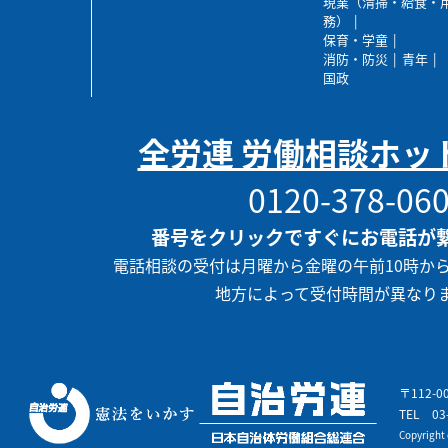
現業（清掃・給食・
務）
保育・学童
消防・防災
青年
国政
全労連 労働相談ホッ
0120-378-06
番号をクリックですぐにお電話が
電話相談の受付は月曜から金曜の午前10時か
地方によって受付時間が異なり
〒112-
TEL
03
Copyrigh