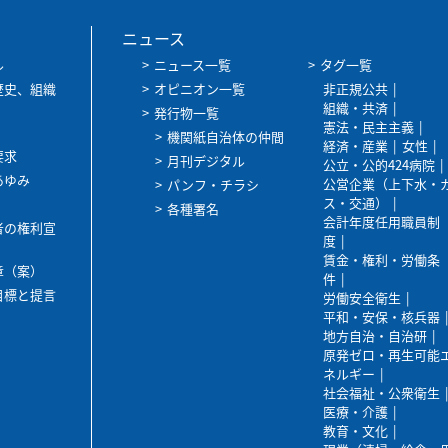
ニュース
ル
ニュース一覧
タグ一覧
歴史、組織
オピニオン一覧
非正規公共
組織・共済
発行物一覧
憲法・民主主義
機関紙自治体の仲間
経済・産業
女性
要求
月刊デジタル
公立・公的424病院
あゆみ
公営企業（上下水・
パンフ・チラシ
ス・交通）
各種署名
会計年度任用職員制
者の権利宣
度
賃金・権利・労働条
章（案）
件
目標と提言
労働安全衛生
平和・安保・核兵器
地方自治・自治研
原発ゼロ・再生可能
ネルギー
社会福祉・公衆衛生
医療・介護
教育・文化