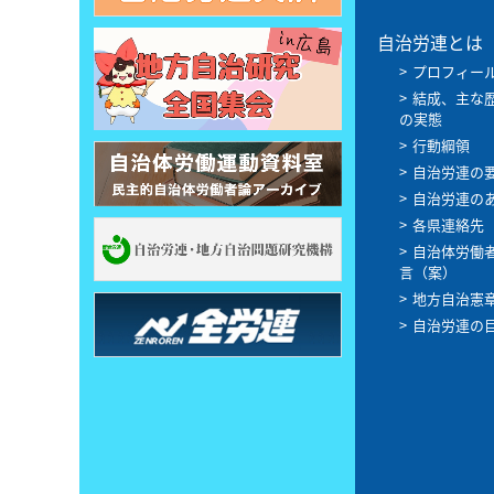
自治労連とは
プロフィー
結成、主な
の実態
行動綱領
自治労連の
自治労連の
各県連絡先
自治体労働
言（案）
地方自治憲
自治労連の