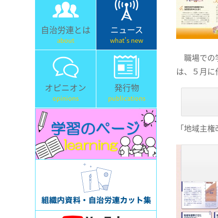
自治労連とは
ニュース
about
what's new
職場での学
は、５月に
オピニオン
発行物
opinions
publications
「地域主権