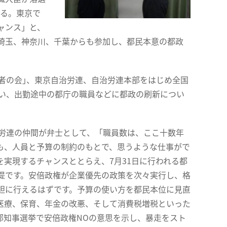
いる。東京で
ャンス」と、
埼玉、神奈川、千葉からも参加し、都民本意の都政
者の会｣、東京自治労連、自治労連本部をはじめ全国
行い、出勤途中の都庁の職員などに都政の刷新につい
労連の仲間が弁士として、「職員数は、ここ十数年
も、人員と予算の制約のもとで、思うような仕事がで
実現するチャンスととらえ、7月31日に行われる都
堤です。安倍政権が企業優先の政策を次々実行し、格
胆に行えるはずです。予算の使い方を都民本位に見直
医療、保育、年金の改悪、そして消費税増税といった
都知事選挙で安倍政権NOの意思を示し、暴走をスト