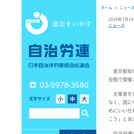
ホーム
ニュー
2016年7月1
ニュース
東京都知事
会館で開催
03-5978-3580
主催者を代
小
中
大
文字サイズ
なく、国に
めにいい仕
こう」とあ
自治労連の