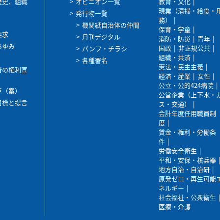
歴史、組織
オピニオン一覧
教育・文化
現業（清掃・給食・
発行物一覧
務）
機関紙自治体の仲間
保育・学童
要求
月刊デジタル
消防・防災
青年
あゆみ
国政
非正規公共
パンフ・チラシ
組織・共済
各種署名
憲法・民主主義
者の権利宣
経済・産業
女性
公立・公的424病院
章（案）
公営企業（上下水・
目標と提言
ス・交通）
会計年度任用職員制
度
賃金・権利・労働条
件
労働安全衛生
平和・安保・核兵器
地方自治・自治研
原発ゼロ・再生可能
ネルギー
社会福祉・公衆衛生
医療・介護