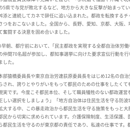
の5県で与党が敗北するなど、地方から大きな反撃が始まって
舛添と連続してカネで辞任に追い込まれた。都政を転換するチ
さつをおこないました。全国から、長野、愛知、京都、大阪、
て奮闘する決意を固め合いました。
の早朝、都庁前において、｢民主都政を実現する全都自治体労働
の仲間70名超が参加し、都知事選挙に向けた要求宣伝行動を
ました。
部猿橋委員長や東京自治労連荻原委員長をはじめ12名の自治
らされ、誇りとやりがいをもって都民のための仕事をしたくて
現実です。今度こそ都民本位、そして職員犠牲のない都政運営を
正しい選択をしましょう」「地方自治体は住民生活を守る防波
拡大する中、この暴走政治から都民生活を守る施策をもっと大
都民から切実に求められています。介護保険制度、生活保護、
ら都民生活を守るのが東京都の責任であり、私達の仕事です。