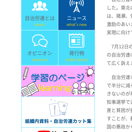
した。東北
は、猪瀬、
自治労連とは
ニュース
激励のあい
about
what's new
実現に向け
7月12日
オピニオン
発行物
の自治労連
opinions
publications
て広く訴え
自治労連本
で半分に減
きないのが
知事選挙で
差と貧困が
すことが、
国の悪政か