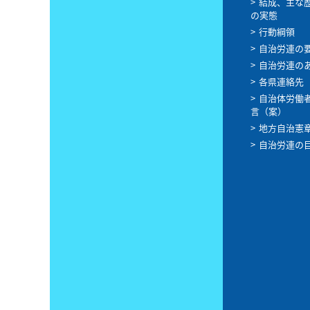
結成、主な
の実態
行動綱領
自治労連の
自治労連の
各県連絡先
自治体労働
言（案）
地方自治憲
自治労連の