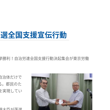
事選全国支援宣伝行動
挙勝利！自治労連全国支援行動決起集会が東京労働
自治体だけで
る。都民のた
を実現してい
職大臣が落選