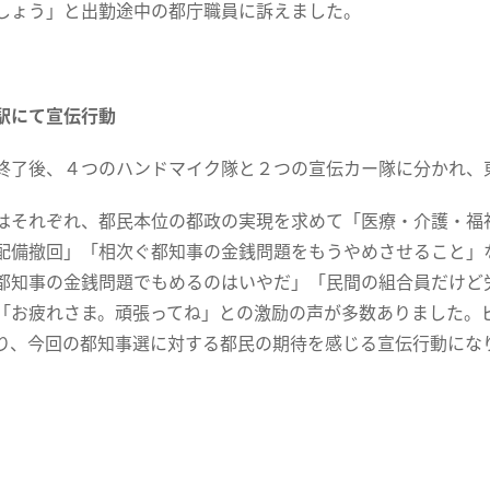
しょう」と出勤途中の都庁職員に訴えました。
駅にて宣伝行動
了後、４つのハンドマイク隊と２つの宣伝カー隊に分かれ、
それぞれ、都民本位の都政の実現を求めて「医療・介護・福
配備撤回」「相次ぐ都知事の金銭問題をもうやめさせること」
都知事の金銭問題でもめるのはいやだ」「民間の組合員だけど
「お疲れさま。頑張ってね」との激励の声が多数ありました。
り、今回の都知事選に対する都民の期待を感じる宣伝行動にな