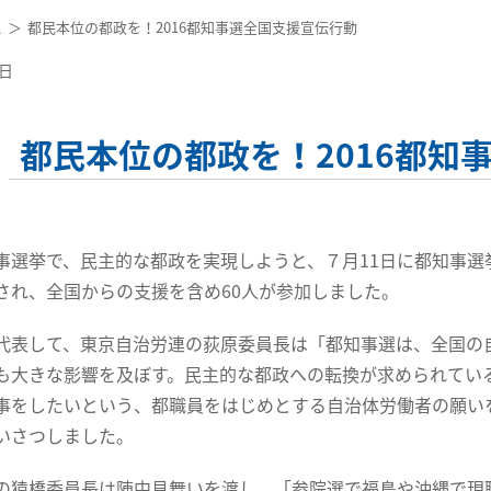
ス
都民本位の都政を！2016都知事選全国支援宣伝行動
4日
都民本位の都政を！2016都知
選挙で、民主的な都政を実現しようと、７月11日に都知事選
され、全国からの支援を含め60人が参加しました。
表して、東京自治労連の荻原委員長は「都知事選は、全国の
も大きな影響を及ぼす。民主的な都政への転換が求められてい
事をしたいという、都職員をはじめとする自治体労働者の願い
いさつしました。
猿橋委員長は陣中見舞いを渡し、「参院選で福島や沖縄で現