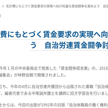
ス
生計費にもとづく賃金要求の実現へ向け旺盛な賃金闘争を進めよう 自
日
費にもとづく賃金要求の実現へ
う 自治労連賃金闘争
今年１月の中央委員会で発表した「賃金闘争提言案」の、201
論集会」が林野会館で開催されました。
ち、今年の4月に自治労連弁護団から出版された書籍「自治体
て、編者代表である中尾誠弁護士を講師に招き学習会を行いま
からは、今回の出版が1992年の旧版「自治体職員の働く権利Q