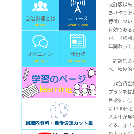
改訂版以来
あげ作り上
自治労連とは
ニュース
特徴につい
about
what's new
有効である
が、『権利
年関わって
オピニオン
発行物
討論集会は
opinions
publications
べ、積極的
熊谷賃金権
プランを提
目標を、①
に1300
矛盾化が集
くる、④「
めようと訴