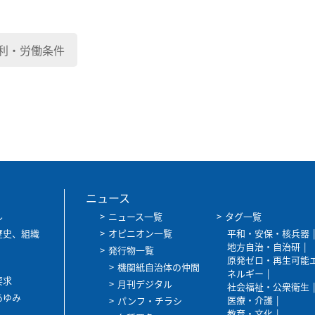
利・労働条件
ニュース
ル
ニュース一覧
タグ一覧
歴史、組織
オピニオン一覧
平和・安保・核兵器
地方自治・自治研
発行物一覧
原発ゼロ・再生可能
機関紙自治体の仲間
ネルギー
要求
月刊デジタル
社会福祉・公衆衛生
あゆみ
医療・介護
パンフ・チラシ
教育・文化