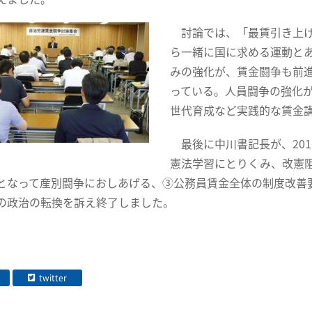
討論では、「最賃引き上げ
ら一緒に国に求める運動と
みの強化が、賃金闘争も前
っている。人員闘争の強化
世代育成など実践的な賃金
最後に中川書記長が、201
憲法学習にとりくみ、改憲
となって産別闘争におしあげる、③公務員賃金全体の制度改善
の政治の転換を訴え終了しました。
twitter