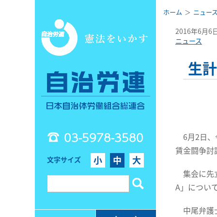
ホーム
ニュー
2016年6月6
ニュース
生計
03-5978-3580
6月2日、
賃金闘争討
小
中
大
文字サイズ
集会に先立
A」につい
中尾弁護士