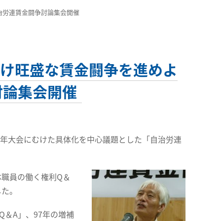
治労連賃金闘争討論集会開催
向け旺盛な賃金闘争を進めよ
討論集会開催
6年大会にむけた具体化を中心議題とした「自治労連
職員の働く権利Q＆
した。
＆A」、97年の増補