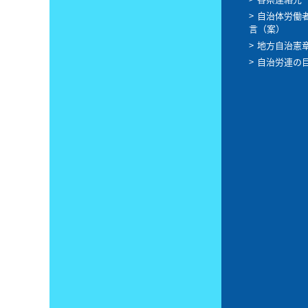
自治体労働
言（案）
地方自治憲
自治労連の