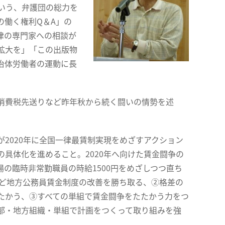
いう、弁護団の総力を
の働く権利Q＆A」の
律の専門家への相談が
拡大を」「この出版物
治体労働者の運動に長
や消費税先送りなど昨年秋から続く闘いの情勢を述
2020年に全国一律最賃制実現をめざすアクション
具体化を進めること。2020年へ向けた賃金闘争の
の臨時非常勤職員の時給1500円をめざしつつ直ち
など地方公務員賃金制度の改善を勝ち取る、②格差の
たかう、③すべての単組で賃金闘争をたたかう力をつ
部・地方組織・単組で計画をつくって取り組みを強