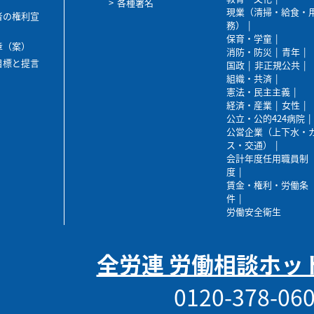
各種署名
現業（清掃・給食・
者の権利宣
務）
保育・学童
章（案）
消防・防災
青年
目標と提言
国政
非正規公共
組織・共済
憲法・民主主義
経済・産業
女性
公立・公的424病院
公営企業（上下水・
ス・交通）
会計年度任用職員制
度
賃金・権利・労働条
件
労働安全衛生
全労連 労働相談ホッ
0120-378-06