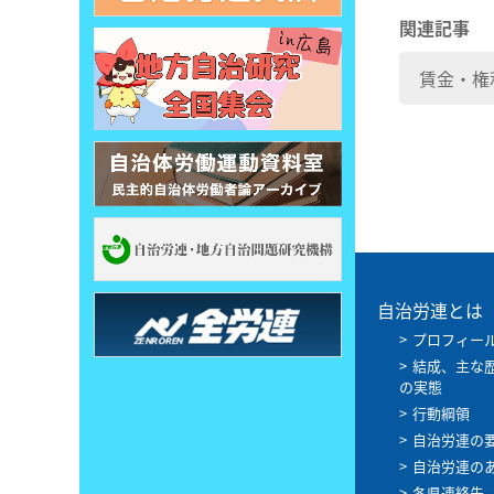
関連記事
賃金・権
自治労連とは
プロフィー
結成、主な
の実態
行動綱領
自治労連の
自治労連の
各県連絡先