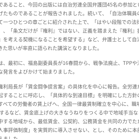
であること、今回の出版には自治労連全国弁護団45名の参加と
げたものであることが報告されました。続いて、「自治体職員
て一つひとつの章ごとに紹介された上で、「はやい段階での法
」、「条文だけが『権利』ではない、正義を踏まえた『権利』
』を考える契機になることを希望する」など、弁護士として自
きた思いが率直に語られた講演となりました。
、最初に、福島副委員長が16春闘から、戦争法廃止、TPP
な発言をよびかけて始まりました。
利局長が「賃金闘争提言案」の具体化を中心に報告。全労連が
起することに呼応し、「具体的な到達目標」を明確にした方針の
すべての労働者の賃上げへ、全国一律最賃制確立を中心に、職場
円とするなど、賃金底上げの大きなうねりをつくる中で地域手当
中する地域から、最低賃金、公契約、公務賃金を共同の力でた
人事評価制度」を実質的に導入させない、とし、そのために本
えました。