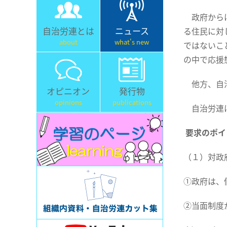
政府からは
自治労連とは
ニュース
る住民に対
about
what's new
ではないこ
の中で応援
他方、自治
オピニオン
発行物
opinions
publications
自治労連は
要求のポイ
（１）対政
①政府は、
②当面制度