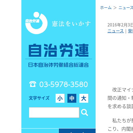
ホーム
ニュー
2016年2月3
ニュース
発
03-5978-3580
改正マイナ
間の通知・
小
中
大
文字サイズ
を求める談
私たちが懸
こり、内閣