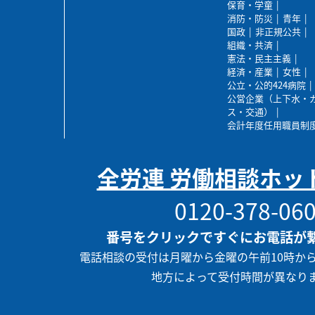
保育・学童
消防・防災
青年
国政
非正規公共
組織・共済
憲法・民主主義
経済・産業
女性
公立・公的424病院
公営企業（上下水・
ス・交通）
会計年度任用職員制
全労連 労働相談ホッ
0120-378-06
番号をクリックですぐにお電話が
電話相談の受付は月曜から金曜の午前10時か
地方によって受付時間が異なり