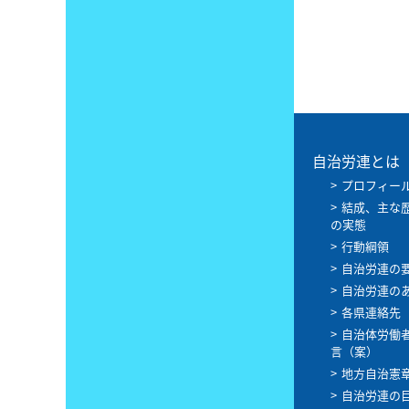
自治労連とは
プロフィー
結成、主な
の実態
行動綱領
自治労連の
自治労連の
各県連絡先
自治体労働
言（案）
地方自治憲
自治労連の