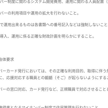
ンバー制度に関わるシステム開発費用、運用に関わる人員配置（
ンバーの利用項目や運用の拡大を行わないこと。
度で運用出来るものは各書類への番号記入などは強制しないこ
ム導入、運用に係る正確な財政計画を明らかにすること。
治体要求
バーカード発行においては、その正確な利用目的、取得に伴う
に、応援対応する職員との齟齬（そご）が起らないようにする
バーの窓口対応、カード発行など、正規職員で対応させること
権侵害となるマイナンバー制度で住民管理を行わないこと。