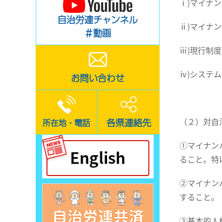
ⅰ)マイナ
自治労連チャンネル
ⅱ)マイナ
＃動画
ⅲ)現行制
ⅳ)システ
お問い合わせ
（２）対自
各県連絡先
所在地・電話
①マイナン
ること。特
②マイナン
すること。
③基本的人