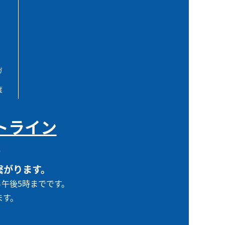
ガ
度
トライン
0
繋がります。
ら午後5時までです。
ます。