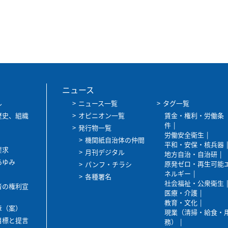
ニュース
ル
ニュース一覧
タグ一覧
歴史、組織
オピニオン一覧
賃金・権利・労働条
件
発行物一覧
労働安全衛生
機関紙自治体の仲間
平和・安保・核兵器
要求
月刊デジタル
地方自治・自治研
あゆみ
原発ゼロ・再生可能
パンフ・チラシ
ネルギー
各種署名
社会福祉・公衆衛生
者の権利宣
医療・介護
教育・文化
章（案）
現業（清掃・給食・
目標と提言
務）