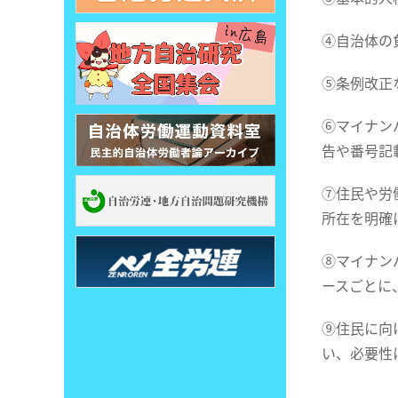
④自治体の
⑤条例改正
⑥マイナン
告や番号記
⑦住民や労
所在を明確
⑧マイナン
ースごとに
⑨住民に向
い、必要性