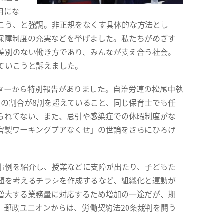
用にな
こう、と強調。非正規をなくす具体的な方法とし
保障制度の充実などを挙げました。私たちがめざす
差別のない働き方であり、みんなが支え合う社会。
ていこうと訴えました。
ターから特別報告がありました。自治労連の松尾中執
の割合が8割を超えていること、同じ保育士でも任
られてない、また、忌引や感染症での休暇制度がな
官製ワーキングプアなくせ」の世論をさらにひろげ
事例を紹介し、授業などに支障が出たり、子どもた
題を考えるチラシを作成するなど、組織化と運動が
増大する業務量に対応するため増加の一途だが、期
。郵政ユニオンからは、労働契約法20条裁判を闘う