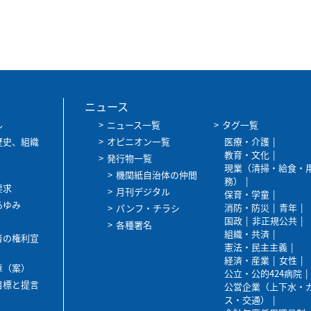
ニュース
ル
ニュース一覧
タグ一覧
歴史、組織
オピニオン一覧
医療・介護
教育・文化
発行物一覧
現業（清掃・給食・
機関紙自治体の仲間
務）
要求
月刊デジタル
保育・学童
あゆみ
消防・防災
青年
パンフ・チラシ
国政
非正規公共
各種署名
組織・共済
者の権利宣
憲法・民主主義
経済・産業
女性
章（案）
公立・公的424病院
目標と提言
公営企業（上下水・
ス・交通）