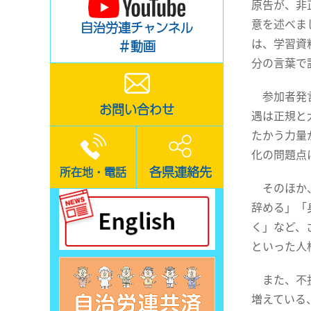
原告が、非
意を述べま
自治労連チャンネル
は、学習資
＃動画
分の言葉で
参加者発言
お問い合わせ
遇は正規と
たかう力量
化の問題点
各県連絡先
所在地・電話
そのほか、
辞める」「
く」など、
といった人
また、不払
増えている