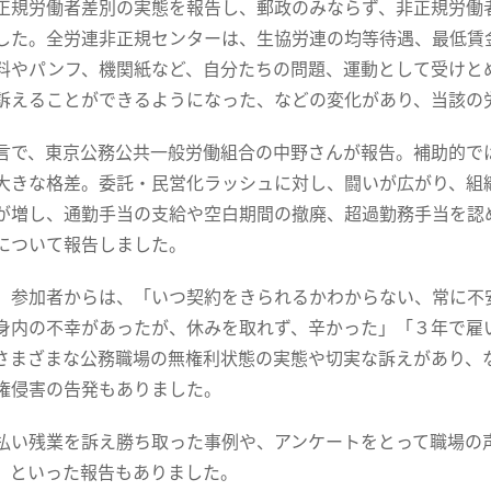
正規労働者差別の実態を報告し、郵政のみならず、非正規労働
した。全労連非正規センターは、生協労連の均等待遇、最低賃
料やパンフ、機関紙など、自分たちの問題、運動として受けと
訴えることができるようになった、などの変化があり、当該の
で、東京公務公共一般労働組合の中野さんが報告。補助的で
大きな格差。委託・民営化ラッシュに対し、闘いが広がり、組
が増し、通勤手当の支給や空白期間の撤廃、超過勤務手当を認
について報告しました。
参加者からは、「いつ契約をきられるかわからない、常に不
身内の不幸があったが、休みを取れず、辛かった」「３年で雇
さまざまな公務職場の無権利状態の実態や切実な訴えがあり、
権侵害の告発もありました。
い残業を訴え勝ち取った事例や、アンケートをとって職場の
、といった報告もありました。