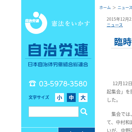
ホーム
ニュー
2015年12月
ニュース
臨時
03-5978-3580
12月12
起集会」を
小
中
大
文字サイズ
した。
集会では、
て、中村和
いが、中野