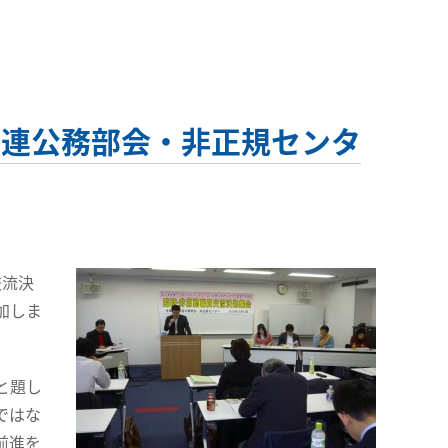
労連公務部会・非正規センタ
交流決
加しま
と題し
ではな
前進を