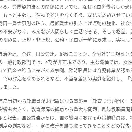
いる。労働契約法との関係においても、なぜ民間労働者しか適
、もっと主張し、運動で差別をなくそう、司法に認めさせてい
働同一賃金原則の確立、最低賃金の引き上げ運動の強化、社会
の不安がなく、みんなが人間らしく生活できる、そして格差、
のために、正規・非正規、公務・民間が一緒に要求し、実現し
治労連、全教、国公労連、郵政ユニオン、全労連非正規セン
の一般行政部門では、4割が非正規であり、主な職種では、女性
って賃金や処遇に差がある事例、臨時職員には育児休業が認め
」での対応を求められるなど、不当な差別の実態を紹介し、「
しました。
度当初から教職員が未配置になる事態＝「教育に穴が開く」
影響も大きく、教育保障の観点から重大な問題、臨時教職員問
ると報告。国公労連からは、国の機関における非常勤職員は、
制度の創設など、一定の改善を勝ち取ってきたことなどの報告