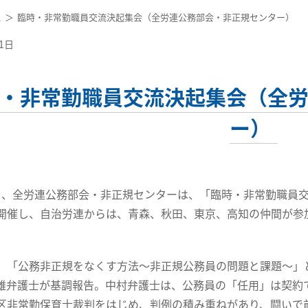
ス
臨時・非常勤職員交流決起集会（全労連公務部会・非正規センター）
21日
・非常勤職員交流決起集会（全
ー）
日、全労連公務部会・非正規センターは、「臨時・非常勤職員
開催し、自治労連からは、青森、秋田、東京、高知の仲間が参
「公務非正規をなくす方法～非正規公務員の問題と課題～」
雄弁護士が基調報告。中村弁護士は、公務員の「任用」は契約
区非常勤保育士裁判をはじめ、判例の積み重ねがあり、闘いで