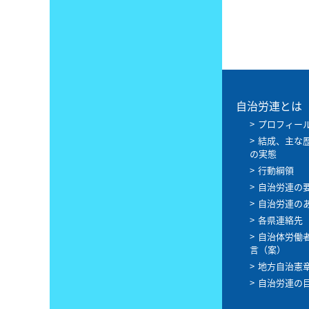
自治労連とは
プロフィー
結成、主な
の実態
行動綱領
自治労連の
自治労連の
各県連絡先
自治体労働
言（案）
地方自治憲
自治労連の