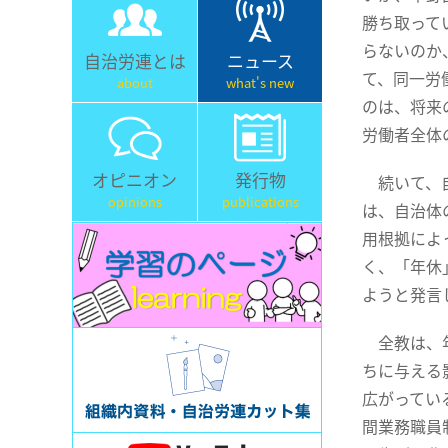
勝ち取って
らないのか
自治労連とは
ニュース
て、同一労
about
what's new
のは、将来
労働者全体
オピニオン
発行物
続いて、自
opinions
publications
は、自治体
用根拠によ
く、「年休
ようと発言
全教は、年
ちに与える
広がってい
間業務職員