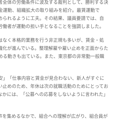
者全体の労働条件に波及する裁判として、勝利する決
金運動、組織拡大の取り組みを紹介。最賃運動で
められるように工夫。その結果、議員要請では、自
労働者が運動の担い手となることを強調しました。
はなく本格的業務を行う非正規も多いが、賃金・処
織化が進んでいる。整理解雇や雇い止めを正面からた
める動きも出ている。また、東京都の非常勤一般職
安」「仕事内容と賃金が見合わない、新人がすぐに
い止めのため、年休は次の就職活動のためにとってお
なかには、「公募への応募をしないように言われた」
声を集めるなかで、組合への理解が広がり、組合員が