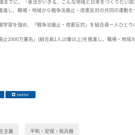
院選までに、「憲法がいきる、こんな地域と日本をつくりたい提
推進し、職場・地域から戦争法廃止・改憲反対の共同の運動を
場学習を強め、「戦争法廃止・改憲反対」を組合員一人ひとり
廃止2000万署名」(組合員1人10筆以上)を推進し、職場・
twitter
主主義
平和・安保・核兵器