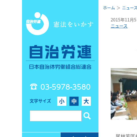
ホーム
ニュー
2015年11月
ニュース
03-5978-3580
小
中
大
文字サイズ
尾林芳匡弁