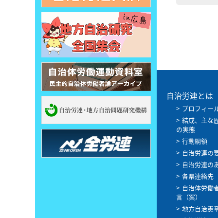
自治労連とは
プロフィー
結成、主な
の実態
行動綱領
自治労連の
自治労連の
各県連絡先
自治体労働
言（案）
地方自治憲