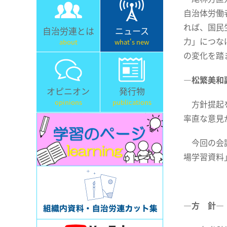
自治体労働
れば、国民
自治労連とは
ニュース
力」につな
about
what's new
の変化を踏
―
松繁美和
オピニオン
発行物
opinions
publications
方針提起を
率直な意見
今回の会議
場学習資料
―方 針―