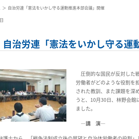
ス
自治労連「憲法をいかし守る運動推進本部会議」開催
5日
自治労連「憲法をいかし守る運
圧倒的な国民が反対した戦
労働者がどのような役割を
された教訓、また課題を深
うと、10月30日、林野会
ました。
―講 演―
護士から、「戦争法制成立後の展望と自治体労働者の役割」