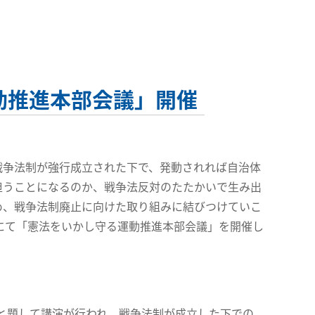
動推進本部会議」開催
争法制が強行成立された下で、発動されれば自治体
担うことになるのか、戦争法反対のたたかいで生み出
め、戦争法制廃止に向けた取り組みに結びつけていこ
館にて「憲法をいかし守る運動推進本部会議」を開催し
と題して講演が行われ、戦争法制が成立した下での