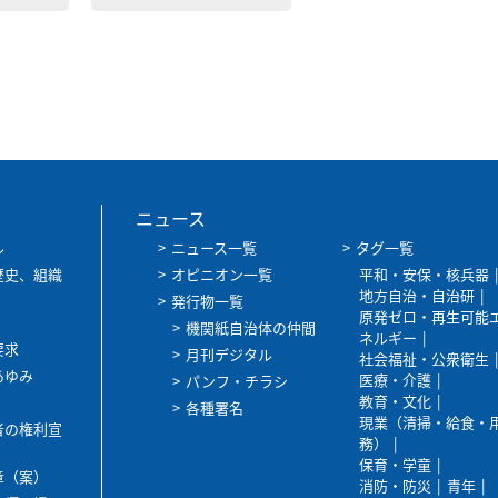
ニュース
ル
ニュース一覧
タグ一覧
歴史、組織
オピニオン一覧
平和・安保・核兵器
地方自治・自治研
発行物一覧
原発ゼロ・再生可能
機関紙自治体の仲間
ネルギー
要求
月刊デジタル
社会福祉・公衆衛生
あゆみ
医療・介護
パンフ・チラシ
教育・文化
各種署名
現業（清掃・給食・
者の権利宣
務）
保育・学童
章（案）
消防・防災
青年