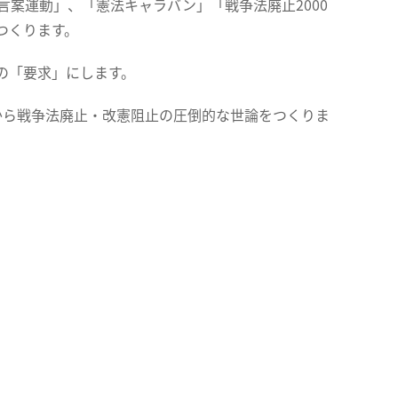
言案運動」、「憲法キャラバン」「戦争法廃止2000
つくります。
の「要求」にします。
地域から戦争法廃止・改憲阻止の圧倒的な世論をつくりま