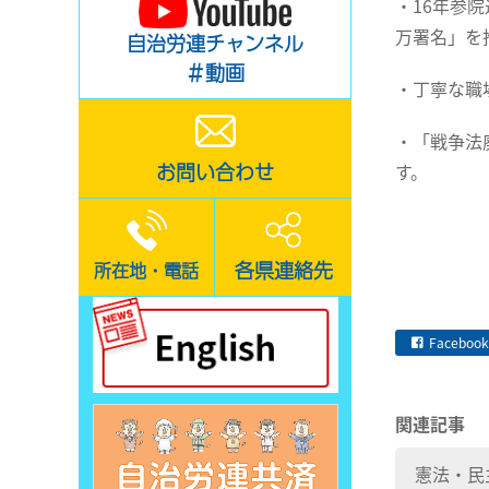
・16年参
万署名」を
自治労連チャンネル
＃動画
・丁寧な職
・「戦争法
お問い合わせ
す。
各県連絡先
所在地・電話
Facebook
関連記事
憲法・民