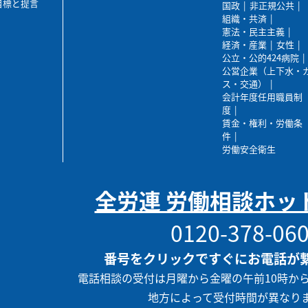
目標と提言
国政
非正規公共
組織・共済
憲法・民主主義
経済・産業
女性
公立・公的424病院
公営企業（上下水・
ス・交通）
会計年度任用職員制
度
賃金・権利・労働条
件
労働安全衛生
全労連 労働相談ホッ
0120-378-06
番号をクリックですぐにお電話が
電話相談の受付は月曜から金曜の午前10時か
地方によって受付時間が異なり