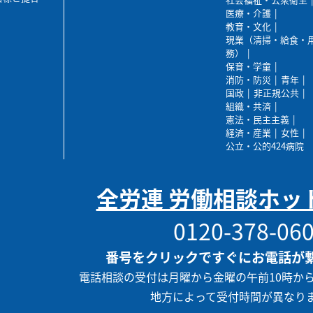
医療・介護
教育・文化
現業（清掃・給食・
務）
保育・学童
消防・防災
青年
国政
非正規公共
組織・共済
憲法・民主主義
経済・産業
女性
公立・公的424病院
全労連 労働相談ホッ
0120-378-06
番号をクリックですぐにお電話が
電話相談の受付は月曜から金曜の午前10時か
地方によって受付時間が異なり