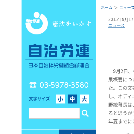
ホーム
ニュー
2015年9月1
ニュース
9月2日、
果概要につ
03-5978-3580
た。この文
し、オディ
小
中
大
文字サイズ
野統幕長は
ると思うが
年夏までに