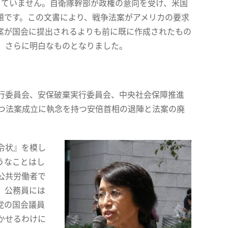
ていません。自衛隊幹部が政権の意向を受け、米国
題です。この文書により、戦争法案がアメリカの要求
案が国会に提出されるよりも前に既に作成されたもの
、さらに明白なものとなりました。
実行委員会、安保破棄実行委員会、中央社会保障推進
つつ法案成立に執念を持つ安倍首相の退陣と法案の廃
令状』を模し
うなことはし
公共労働者で
。公務員には
党の国会議員
かせるわけに