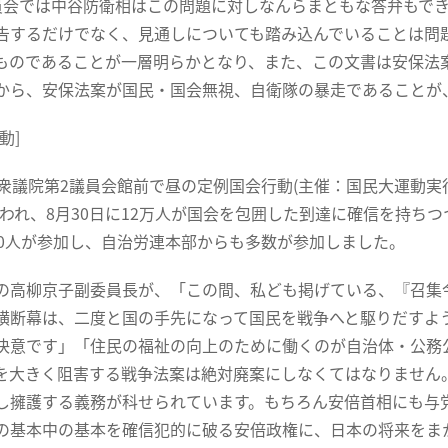
会では中谷防衛相はこの問題に対しなんらまともな答弁もでき
告するだけでなく、見通しについても踏み込んでいることは問
ものであることが一層明らかとなり、また、この文書は安保法
から、安保法案が国民・国会無視、自衛隊の暴走であることが
動]
衆議院第2議員会館前で昼の定例国会行動(主催：国民大運動
行われ、8月30日に12万人が国会を包囲した到達に確信を持ち
50人が参加し、自治労連本部からも多数が参加しました。
高柳京子副委員長が、「この間、私ども掲げている、『召集
横断幕は、二度と国の手先になって国民を戦争へと駆りだすよ
決意です」「住民の福祉の向上のために働くのが自治体・公務
を大きく阻害する戦争法案は絶対廃案にしなくてはなりません
し擁護する義務が科せられています。もちろん安倍首相にも与
の基本中の基本を確信犯的に破る安倍政権に、日本の将来をま