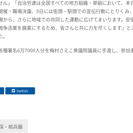
せん」「自治労連は全国すべての地方組織・単組において、本日
開催・職場決議、9日には街頭・駅頭での宣伝行動にとりくみ
場から、さらに地域での共同した運動に広げてまいります。安
戦争法案を廃案にするため、皆さんと共に力を尽くします」と
た。
種署名6万7000人分を梅村さえこ衆議院議員に手渡し、参加
twitter
保・核兵器