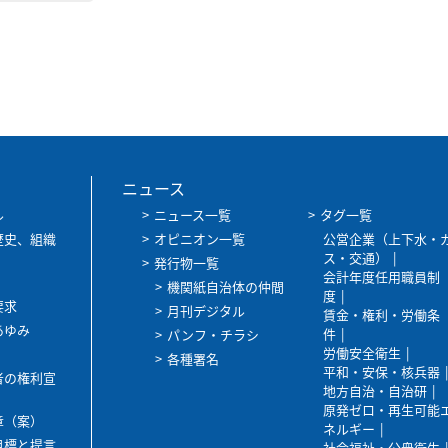
ニュース
ル
ニュース一覧
タグ一覧
歴史、組織
オピニオン一覧
公営企業（上下水・
ス・交通）
発行物一覧
会計年度任用職員制
機関紙自治体の仲間
度
要求
月刊デジタル
賃金・権利・労働条
あゆみ
件
パンフ・チラシ
労働安全衛生
各種署名
平和・安保・核兵器
者の権利宣
地方自治・自治研
原発ゼロ・再生可能
章（案）
ネルギー
目標と提言
社会福祉・公衆衛生