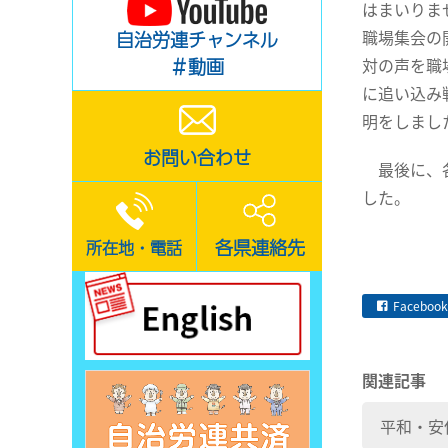
はまいりま
職場集会の
自治労連チャンネル
対の声を職
＃動画
に追い込み
明をしまし
お問い合わせ
最後に、各
した。
各県連絡先
所在地・電話
Facebook
関連記事
平和・安