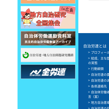
自治労連とは
プロフィー
結成、主な
の実態
行動綱領
自治労連の
自治労連の
各県連絡先
自治体労働
言（案）
地方自治憲
自治労連の