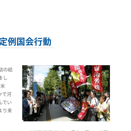
定例国会行動
談の結
まし
訪米
かで河
んでい
より来