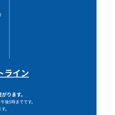
用
トライン
0
繋がります。
ら午後5時までです。
ます。