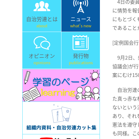
4日の委員
に情勢を報
自治労連とは
ニュース
にもとづく
about
what's new
であること
[定例国会行
オピニオン
発行物
9月2日、
opinions
publications
協議会)が
案にむけ1
自治労連の
た真っ赤な
ないという
あり、それ
憲法を遵守
も同様。こ