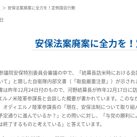
ス
安保法案廃案に全力を！定例国会行動
7日
安保法案廃案に全力を！
参議院安保特別委員会審議の中で、「統幕長訪米時における会
いて」と題した自衛隊内部文書（「取扱厳重注意」）が示され
書は昨年12月24日付のもので、河野統幕長が昨年12月17日に
エルノ米陸軍参謀長と会談した概要が書かれています。このな
、オディエルノ陸軍参謀長の「現在、安保法制について取り組
予定通りに進んでいるか？」との問いに対し、「与党の勝利に
は終了するものと考えている」と答えています。