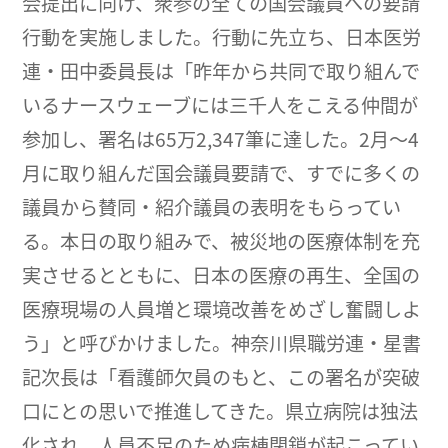
会提出に向け、衆参の全ての国会議員への要請
行動を実施しました。行動に先立ち、日本医労
連・田中委員長は「昨年から共同で取り組んで
いるナースウェーブには三千人をこえる仲間が
参加し、署名は65万2,347筆に達した。2月～4
月に取り組んだ国会議員要請で、すでに多くの
議員から賛同・紹介議員の表明をもらってい
る。本日の取り組みで、被災地の医療体制を充
実させるとともに、日本の医療の再生、全国の
医療現場の人員増と環境改善をめざし奮闘しよ
う」と呼びかけました。神奈川県職労連・星書
記次長は「看護師欠員のもと、この署名が突破
口にとの思いで推進してきた。県立病院は独法
化され、人員不足のため病棟閉鎖が起こってい