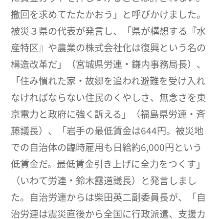
撤回を求めてたたかおう」と呼びかけました。
被災３県の代表が発言し、「県が構想する『水
産特区』や農業の株式会社化は復興という名の
構造改革だ」（宮城県労連・鎌内事務局長）、
「住み慣れた家・故郷を追われ避難を受け入れ
なければならない住民のくやしさ、無念さを東
京電力と政府に強く訴える」（福島県労連・斉
藤議長）、「岩手の最低賃金は644円。被災地
での自治体の臨時雇用も日給約6,000円という
低賃金だ。最低賃金引き上げに全力をつくす」
（いわて労連・鈴木露道議長）と発言しまし
た。自治労連からは柴田英二副委員長が、「自
治労連は震災直後から全国に行政派遣、支援カ