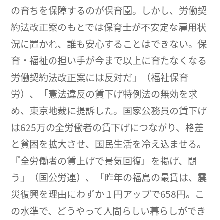
の育ちを保障するのが保育園。しかし、労働契
約法改正案のもとでは保育士が不安定な雇用状
況に置かれ、誰も安心することはできない。保
育・福祉の担い手が今まで以上に育たなくなる
労働契約法改正案には反対だ」（福祉保育
労）、「憲法違反の賃下げ特例法の無効を求
め、東京地裁に提訴した。国家公務員の賃下げ
は625万の全労働者の賃下げにつながり、格差
と貧困を拡大させ、国民生活を冷え込ませる。
『全労働者の賃上げで景気回復』を掲げ、闘
う」（国公労連）、「昨年の福島の最賃は、震
災復興を理由にわずか１円アップで658円。こ
の水準で、どうやって人間らしい暮らしができ