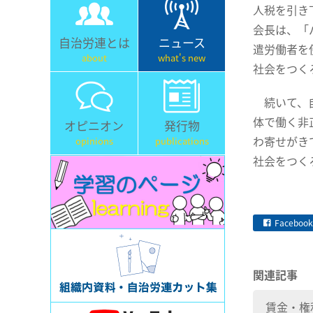
人税を引き
会長は、「
自治労連とは
ニュース
遣労働者を
about
what's new
社会をつく
続いて、自
体で働く非
オピニオン
発行物
わ寄せがき
opinions
publications
社会をつく
Facebook
関連記事
賃金・権