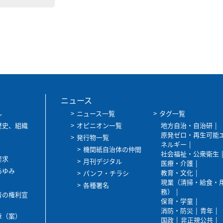
ニュース
ル
ニュース一覧
タグ一覧
歴史、組織
オピニオン一覧
地方自治・自治研
原発ゼロ・再生可能
発行物一覧
ネルギー
機関紙自治体の仲間
社会福祉・公衆衛生
要求
月刊デジタル
医療・介護
あゆみ
教育・文化
パンフ・チラシ
現業（清掃・給食・
各種署名
務）
者の権利宣
保育・学童
消防・防災
青年
章（案）
国政
非正規公共