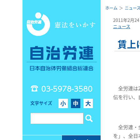
ホーム
ニュー
2011年2月2
ニュース
賃上
03-5978-3580
全労連は2
伝を行い、
小
中
大
文字サイズ
全労連・全
を」、全日