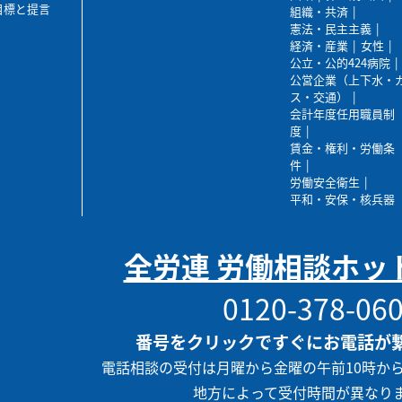
目標と提言
組織・共済
憲法・民主主義
経済・産業
女性
公立・公的424病院
公営企業（上下水・
ス・交通）
会計年度任用職員制
度
賃金・権利・労働条
件
労働安全衛生
平和・安保・核兵器
全労連 労働相談ホッ
0120-378-06
番号をクリックですぐにお電話が
電話相談の受付は月曜から金曜の午前10時か
地方によって受付時間が異なり