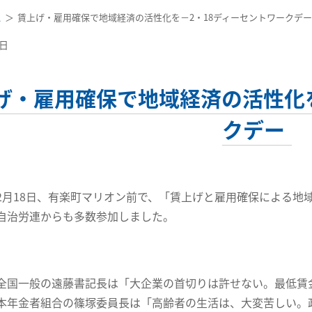
ス
賃上げ・雇用確保で地域経済の活性化を－2・18ディーセントワークデー
4日
げ・雇用確保で地域経済の活性化を
クデー
月18日、有楽町マリオン前で、「賃上げと雇用確保による地
自治労連からも多数参加しました。
国一般の遠藤書記長は「大企業の首切りは許せない。最低賃
本年金者組合の篠塚委員長は「高齢者の生活は、大変苦しい。