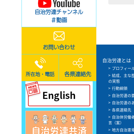
自治労連チャンネル
＃動画
お問い合わせ
自治労連とは
プロフィー
各県連絡先
所在地・電話
結成、主な
の実態
行動綱領
自治労連の
自治労連の
各県連絡先
自治体労働
言（案）
地方自治憲