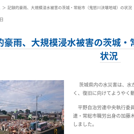
ス
記録的豪雨、大規模浸水被害の茨城・常総市（鬼怒川決壊地域）の状況
7日
的豪雨、大規模浸水被害の茨城・
状況
茨城県内の水災害
は、水
く、復旧に向けてようやく
平野自治労連中央執行委員
連・常総市職労出身の加藤
しました。