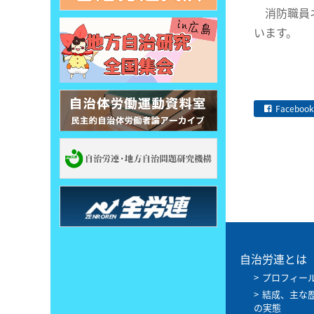
消防職員ネ
います。
Facebook
自治労連とは
プロフィー
結成、主な
の実態