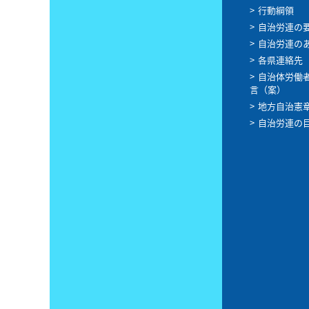
行動綱領
自治労連の
自治労連の
各県連絡先
自治体労働
言（案）
地方自治憲
自治労連の