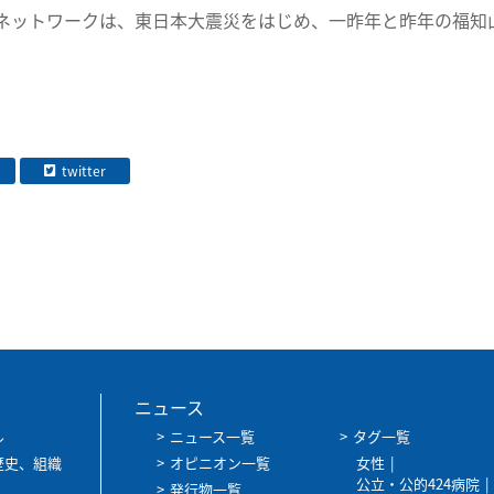
ットワークは、東日本大震災をはじめ、一昨年と昨年の福知
twitter
ニュース
ル
ニュース一覧
タグ一覧
歴史、組織
オピニオン一覧
女性
公立・公的424病院
発行物一覧