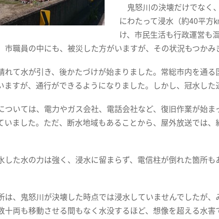
鬼怒川の決壊だけでなく、
にわたって浸水（約40平方
け、市民生活も行政運営も
、市職員の中にも、被災した方がいますが、その状況もつかみ
れて水が引き、後かたづけが始まりました。常総市内を通る国道
いますが、通行ができるようになりました。しかし、冠水した
ついては、電力やガス会社、電話会社など、復旧作業が始ま
ていました。ただ、断水地域もあることから、屋外放送では、
した水の力は強く、浸水に留まらず、電信柱が倒れた箇所も
は、鬼怒川が決壊した時点では浸水していませんでしたが、
数十両も移動させる間もなく水没するほど、想像を超える水害