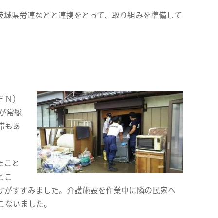
茨城県労連などと連携をとって、取り組みを準備して
ＦＮ）
が常総
滞もあ
たこと
とこ
けがすすみました。介護施設を作業中に隣の民家へ
こないました。