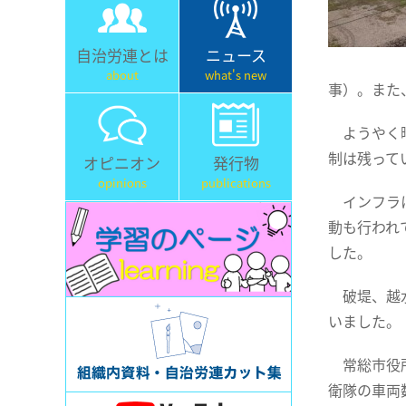
自治労連とは
ニュース
about
what's new
事）。また
ようやく晴
制は残って
オピニオン
発行物
opinions
publications
インフラに
動も行われ
した。
破堤、越水
いました。
常総市役所
衛隊の車両