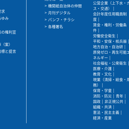
公営企業（上下水・
機関紙自治体の仲間
ス・交通）
要求
月刊デジタル
会計年度任用職員制
あゆみ
度
パンフ・チラシ
賃金・権利・労働条
各種署名
件
者の権利宣
労働安全衛生
平和・安保・核兵器
章（案）
地方自治・自治研
目標と提言
原発ゼロ・再生可能
ネルギー
社会福祉・公衆衛生
医療・介護
教育・文化
現業（清掃・給食・
務）
保育・学童
消防・防災
青年
国政
非正規公共
組織・共済
憲法・民主主義
経済・産業