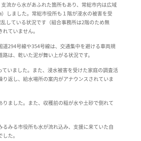
支流から水があふれた箇所もあり、常総市内は広域
㎞）しました。常総市役所も１階が浸水の被害を受
混乱している状況です（組合事務所は2階のため無
きれていません。
294号線や354号線は、交通集中を避ける車両規
道路は、乾いた泥が舞い上がる状況です。
っていました。また、浸水被害を受けた家庭の調査活
繰り返し、給水場所の案内がアナウンスされていま
ありました。また、収穫前の稲が水や土砂で倒れて
みるみる市役所も水が流れ込み、支援に来ていた自
でした。