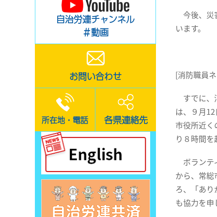
今後、災害
自治労連チャンネル
います。
＃動画
[消防職員
お問い合わせ
すでに、消
は、９月1
各県連絡先
所在地・電話
市役所近く
り８時間を
ボランティ
から、常総
ろ、「あり
も協力を申