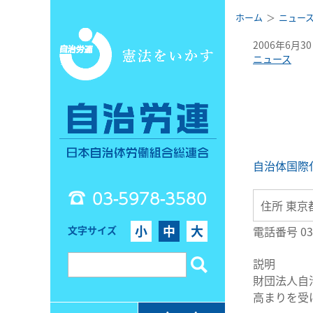
ホーム
ニュー
2006年6月3
ニュース
自治体国際
03-5978-3580
住所 東京
小
中
大
文字サイズ
電話番号 03
説明
財団法人自治体国
高まりを受