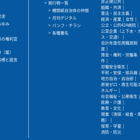
非正規公共
発行物一覧
組織・共済
機関紙自治体の仲間
憲法・民主主義
要求
月刊デジタル
経済・産業
女性
あゆみ
公立・公的424病院
パンフ・チラシ
公営企業（上下水・
各種署名
ス・交通）
者の権利宣
会計年度任用職員制
度
章（案）
賃金・権利・労働条
目標と提言
件
労働安全衛生
平和・安保・核兵器
地方自治・自治研
原発ゼロ・再生可能
ネルギー
社会福祉・公衆衛生
医療・介護
教育・文化
現業（清掃・給食・
務）
保育・学童
消防・防災