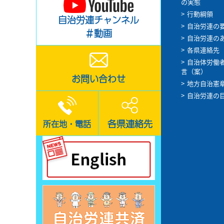
の実態
行動綱領
自治労連チャンネル
自治労連の
＃動画
自治労連の
各県連絡先
自治体労働
言（案）
お問い合わせ
地方自治憲
自治労連の
各県連絡先
所在地・電話