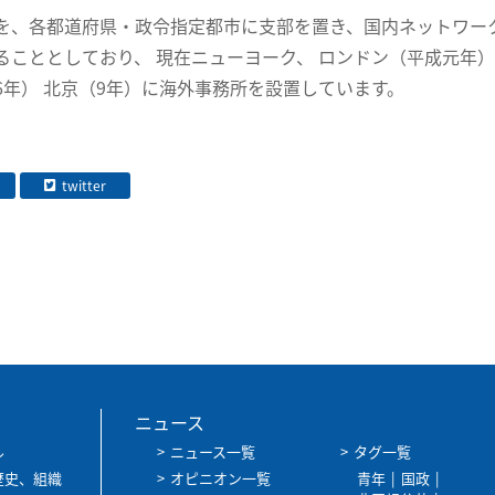
を、各都道府県・政令指定都市に支部を置き、国内ネットワー
ることとしており、 現在ニューヨーク、 ロンドン（平成元年）
6年） 北京（9年）に海外事務所を設置しています。
twitter
ニュース
ル
ニュース一覧
タグ一覧
歴史、組織
オピニオン一覧
青年
国政