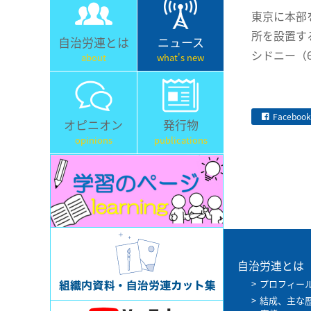
東京に本部
所を設置す
自治労連とは
ニュース
シドニー（
about
what's new
Facebook
オピニオン
発行物
opinions
publications
自治労連とは
プロフィー
結成、主な