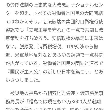
の労働法制の歴史的な大改悪。ナショナルセン
ターを超え、すべての労働者と国民の大同団結
ではねかえそう。憲法破壊の集団的自衛権行使
容認でも『立憲主義を守れ』の一点で共闘し改
憲策動を打ち破ろう。安倍政権の暴走に未来は
ない。脱原発、消費税増税、TPP交渉から撤
退、米軍基地反対などあらゆる課題で一点共闘
が広がっている。労働者と国民の団結と連帯で
『国民が主人公』の新しい日本を築こう」とあ
いさつしました。
被災地の福島から相双地方労連・渡辺勝美事
務局長が「福島では現在も13万3000人が避難
生活を余儀なくされています。除染も遅れ10％