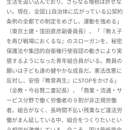
生活を追い込んでおり、さらなる増税は許せな
い。現在、全国11自治体に広がっている公契約
条例の全都での制定をめざし、運動を強める」
（東京土建・窪田直彦副委員長）、「『教え子
を再び戦場におくるな』のスローガンを、秘密
保護法や集団的自衛権行使容認の動きにより実
感するようになった青年組合員がいる。教員の
願いは子ども達の健やかな成長だ。憲法改悪に
反対し、安倍『教育再生』にSTOPをかける」
（全教・今谷賢二書記長）、「商業・流通・サ
ービス分野で働く労働者の９割が非正規労働
者。組合がなく、長時間不払い残業など違法労
働がまん延している中、組合をつくりたいとい
う相談が激増している。今こそ、国は最低賃金