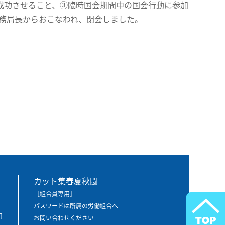
成功させること、③臨時国会期間中の国会行動に参加
事務局長からおこなわれ、閉会しました。
カット集春夏秋闘
［組合員専用］
パスワードは所属の労働組合へ
用
お問い合わせください