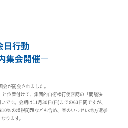
会日行動
内集会開催―
時国会が開会されました。
」と位置付けて、集団的自衛権行使容認の「閣議決
です。会期は11月30日(日)までの63日間ですが、
税10％の増税問題なども含め、春のいっせい地方選挙
となります。