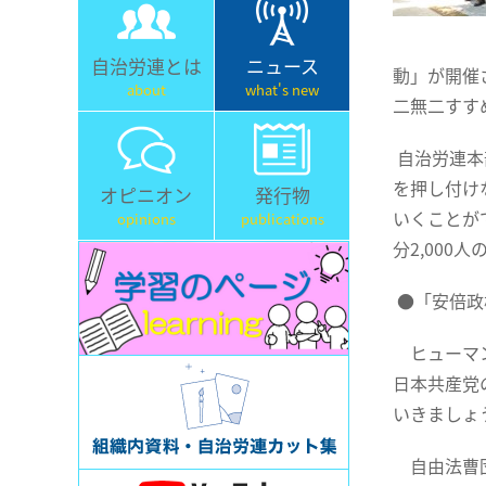
自治労連とは
ニュース
動」が開催
about
what's new
二無二すす
自治労連本
を押し付け
オピニオン
発行物
いくことが
opinions
publications
分2,00
●「安倍政
ヒューマン
日本共産党
いきましょ
自由法曹団