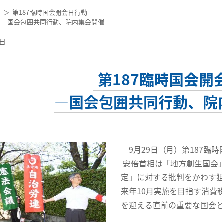
ス
第187臨時国会開会日行動
―国会包囲共同行動、院内集会開催―
7日
第187臨時国会開
―国会包囲共同行動、院
9月29日（月）第187臨
安倍首相は「地方創生国会
定」に対する批判をかわす狙い
来年10月実施を目指す消費
を迎える直前の重要な国会