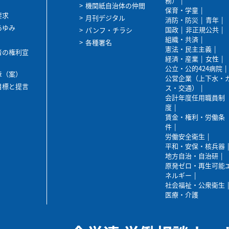
務）
機関紙自治体の仲間
保育・学童
要求
月刊デジタル
消防・防災
青年
あゆみ
国政
非正規公共
パンフ・チラシ
組織・共済
各種署名
憲法・民主主義
者の権利宣
経済・産業
女性
公立・公的424病院
章（案）
公営企業（上下水・
目標と提言
ス・交通）
会計年度任用職員制
度
賃金・権利・労働条
件
労働安全衛生
平和・安保・核兵器
地方自治・自治研
原発ゼロ・再生可能
ネルギー
社会福祉・公衆衛生
医療・介護