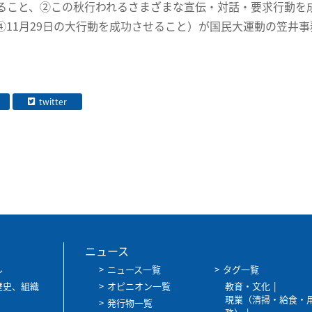
ること、②この秋行われるさまざまな宣伝・対話・要求行動を
④11月29日の大行動を成功させること）が国民大運動の笠井
twitter
ニュース
ル
ニュース一覧
タグ一覧
歴史、組織
オピニオン一覧
教育・文化
現業（清掃・給食・
発行物一覧