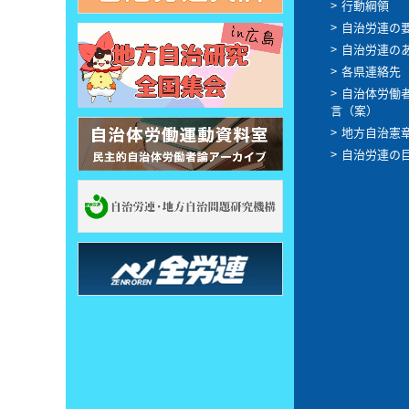
行動綱領
自治労連の
自治労連の
各県連絡先
自治体労働
言（案）
地方自治憲
自治労連の