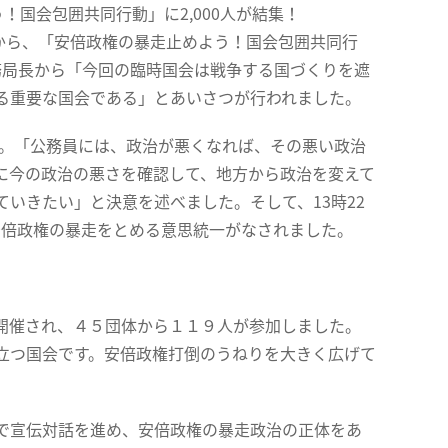
！国会包囲共同行動」に2,000人が結集！
から、「安倍政権の暴走止めよう！国会包囲共同行
事務局長から「今回の臨時国会は戦争する国づくりを遮
る重要な国会である」とあいさつが行われました。
。「公務員には、政治が悪くなれば、その悪い政治
に今の政治の悪さを確認して、地方から政治を変えて
いきたい」と決意を述べました。そして、13時22
、安倍政権の暴走をとめる意思統一がなされました。
開催され、４５団体から１１９人が参加しました。
立つ国会です。安倍政権打倒のうねりを大きく広げて
で宣伝対話を進め、安倍政権の暴走政治の正体をあ