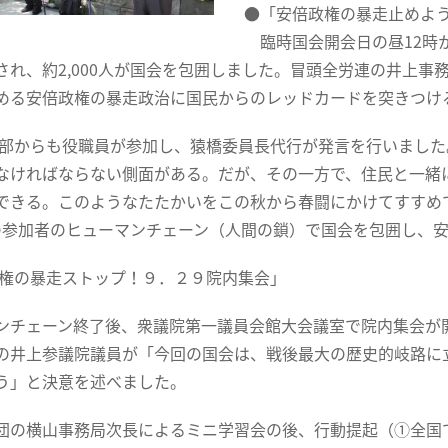
●「安倍政権の暴走止めよう
臨時国会開会日の昼12時
され、約2,000人が国会を包囲しました。冒頭全労連の井上
める安倍政権の暴走政治に国民からのレッドカードを突きつけ
部からも役職員が参加し、猿橋委員長代行が発言を行いました
なければならない側面がある。だが、その一方で、住民と一緒
できる。このようなたたかいをこの秋から春闘にかけてすすめて
0人の参加者のヒューマンチェーン（人間の鎖）で国会を包囲し
権の暴走ストップ！９．２９院内集会」
チェーン終了後、衆議院第一議員会館大会議室で院内集会が
の井上参議院議員が「今回の国会は、戦後最大の歴史的岐路に
う」と決意を述べました。
の横山事務局次長によるミニ学習会の後、行動提起（①全国