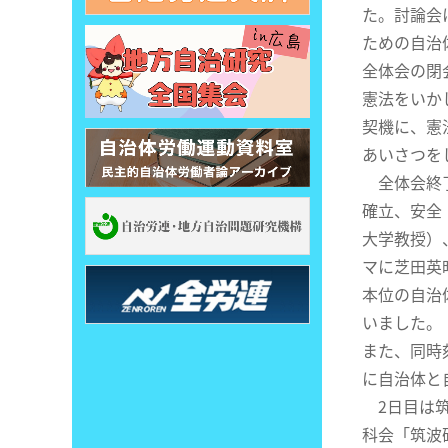
た。討論会
ための自治
全体会の閉
憲法をいか
契機に、憲
あいさつを
全体会終了
確立、安全
大学教授）
マに芝田英
本位の自治
いました。
また、同時
に自治体と
2日目は筑
科会「筑波