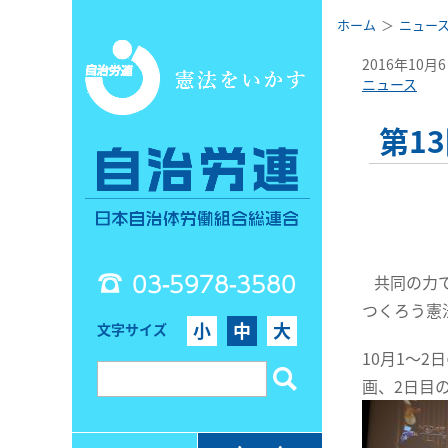
ホーム
ニュー
2016年10月
ニュース
第1
03-5978-3580
共同の力で
つくろう憲
小
中
大
文字サイズ
10月1～
画、2日目