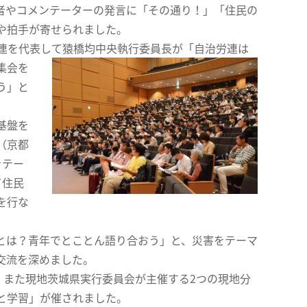
者やコメンテーターの発言に「その通り！」「住民の
や拍手が寄せられました。
労連を代表して猿橋均中央執行委員長が「自治労連は
集会を
う」と
基盤を
（京都
をテー
て住民
を行な
とは？青年でとことん語り合おう」と、災害をテーマ
、交流を深めました。
。また現地茨城県実行委員会が主催する2つの現地分
と学習」が催されました。