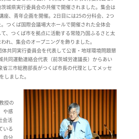
地茨城県実行委員会の共催で開催されました。集会は
講座、青年企画を開催。2日目には25の分科会、2つ
た。つくば国際会議場大ホールで開催された全体会
して、つくば市を拠点に活動する常陸乃国ふるさと太
なわれ、集会のオープニングを飾りました。
団体共同実行委員会を代表して公害・地球環境問題懇
城共同運動連絡会代表（前茨城労連議長）からあい
泉省三市総務部長がつくば市長の代理としてメッセ
援をしました。
教授の
）や感
社会活
ている
、自分