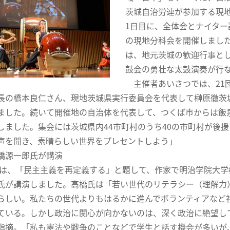
茨城自治労連が参加する現
1日目に、全体会とナイター
の現地分科会を開催しまし
は、地元茨城の歓迎行事と
鼓会の勇壮な太鼓演奏が行
主催者あいさつでは、21
長の橋本良仁さん、現地茨城県実行委員会を代表して榊原徹茨
ました。続いて開催地の自治体を代表して、つくば市からは飯
しました。集会には茨城県内44市町村のうち40の市町村が後
声を聞き、素晴らしい世界をプレセントしよう」
橋源一郎氏が講演
は、「民主主義を再定義する」と題して、作家で明治学院大学
氏が講演しました。高橋氏は「若い世代のリテラシー（理解力
らしい。私たちの世代よりもはるかに進んでボランティアなど
ている。しかし政治に関心が向かないのは、深く政治に絶望し
指摘。「私も憲法や戦争のことなどで学生と話す機会が多いが