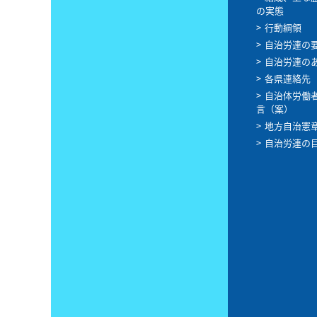
の実態
行動綱領
自治労連の
自治労連の
各県連絡先
自治体労働
言（案）
地方自治憲
自治労連の