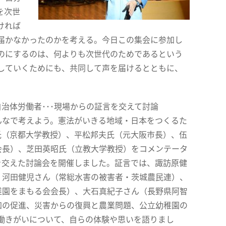
を次世
ければ
届かなかったのかを考える。今日この集会に参加し
のにするのは、何よりも次世代のためであるという
していくためにも、共同して声を届けるとともに、
治体労働者･･･現場からの証言を交えて討論
んなで考えよう。憲法がいきる地域・日本をつくるた
氏（京都大学教授）、平松邦夫氏（元大阪市長）、伍
会長）、芝田英昭氏（立教大学教授）をコメンテータ
を交えた討論会を開催しました。証言では、諏訪原健
、河田健児さん（常総水害の被害者・茨城農民連）、
稚園をまもる会会長）、大石真紀子さん（長野県阿智
加の促進、災害からの復興と農業問題、公立幼稚園の
働きがいについて、自らの体験や思いを語りまし