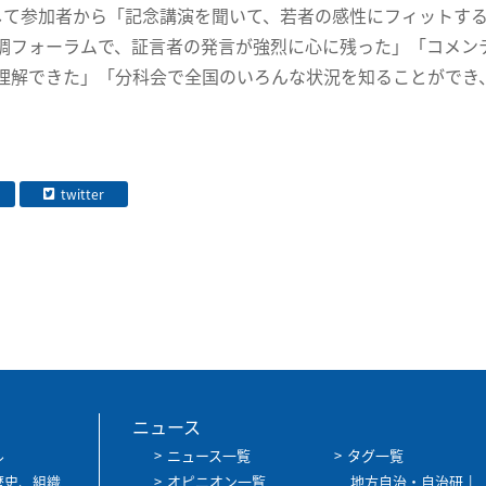
して参加者から「記念講演を聞いて、若者の感性にフィットす
調フォーラムで、証言者の発言が強烈に心に残った」「コメン
理解できた」「分科会で全国のいろんな状況を知ることができ
twitter
ニュース
ル
ニュース一覧
タグ一覧
歴史、組織
オピニオン一覧
地方自治・自治研