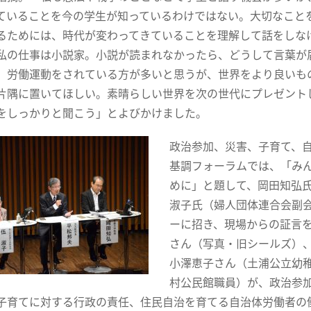
ていることを今の学生が知っているわけではない。大切なこと
るためには、時代が変わってきていることを理解して話をしな
私の仕事は小説家。小説が読まれなかったら、どうして言葉が
、労働運動をされている方が多いと思うが、世界をより良いも
片隅に置いてほしい。素晴らしい世界を次の世代にプレゼント
をしっかりと聞こう」とよびかけました。
政治参加、災害、子育て、自
基調フォーラムでは、「み
めに」と題して、岡田知弘
淑子氏（婦人団体連合会副
ーに招き、現場からの証言
さん（写真・旧シールズ）
小澤恵子さん（土浦公立幼
村公民館職員）が、政治参
子育てに対する行政の責任、住民自治を育てる自治体労働者の