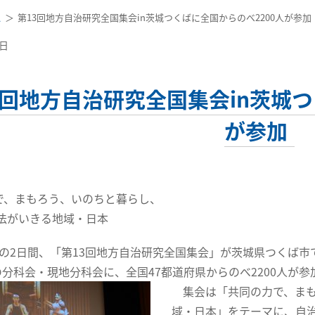
ス
第13回地方自治研究全国集会in茨城つくばに全国からのべ2200人が参加
6日
3回地方自治研究全国集会in茨城つ
が参加
、まもろう、いのちと暮らし、
法がいきる地域・日本
2日の2日間、「第13回地方自治研究全国集会」が茨城県つくば
の分科会・現地分科会に、全国47都道府県からのべ2200人が参
集会は「共同の力で、ま
域・日本」をテーマに、自治