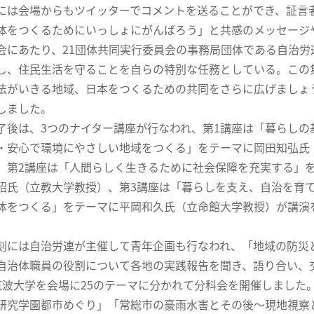
には会場からもツイッターでコメントを送ることができ、証言
体をつくるためにいっしょにがんばろう」と共感のメッセージ
会にあたり、21団体共同実行委員会の事務局団体である自治
し
、住民生活を守ることを自らの特別な任務としている。この
法がいきる地域、日本をつくるための共同をさらに広げましょ
しました。
後は、3つのナイター講座が行なわれ、第1講座は「暮らしの
・安心で環境にやさしい地域をつくる」をテーマに岡田知弘氏
、第2講座は「人間らしく生きるために社会保障を充実する」
昭氏（立教大学教授）、第3講座は「暮らしを支え、自治を育
体をつくる」をテーマに平岡和久氏（立命館大学教授）が講演
刻には自治労連が主催して青年企画も行なわれ、「地域の防災
自治体職員の役割について各地の実践報告を聞き、語り合い
波大学を会場に25のテーマに分かれて分科会を開催しました
研究学園都市めぐり」「常総市の豪雨水害とその後～現地視察