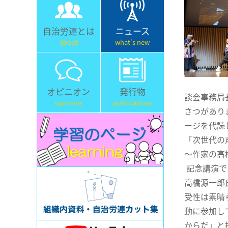
自治労連とは
ニュース
about
what's new
オピニオン
発行物
談会事務局
opinions
publications
さつがあり
ージを代読
「次世代の
～作家の高
記念講演で
高橋源一郎
受性は素晴
動に参加し
からだ」と