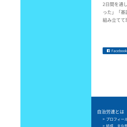
2日間を通
った」「基
組み立てて
Facebook
自治労連とは
プロフィー
結成、主な