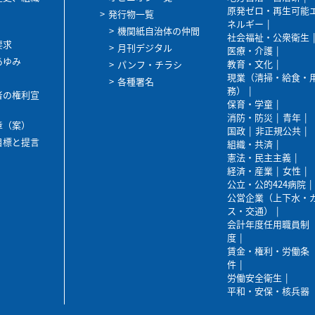
原発ゼロ・再生可能
発行物一覧
ネルギー
機関紙自治体の仲間
社会福祉・公衆衛生
要求
月刊デジタル
医療・介護
あゆみ
教育・文化
パンフ・チラシ
現業（清掃・給食・
各種署名
務）
者の権利宣
保育・学童
消防・防災
青年
章（案）
国政
非正規公共
目標と提言
組織・共済
憲法・民主主義
経済・産業
女性
公立・公的424病院
公営企業（上下水・
ス・交通）
会計年度任用職員制
度
賃金・権利・労働条
件
労働安全衛生
平和・安保・核兵器