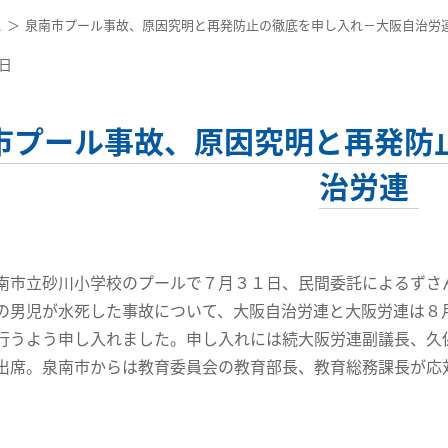
ス
泉南市プール事故、原因究明と再発防止の徹底を申し入れ－大阪自治労
8日
市プール事故、原因究明と再発防
治労連
市立砂川小学校のプールで７月３１日、民間委託によるずさ
の男児が水死した事故について、大阪自治労連と大阪労連は８
行うよう申し入れました。申し入れには続大阪労連副議長、久
出席。泉南市からは教育委員会の教育部長、教育総務課長が応