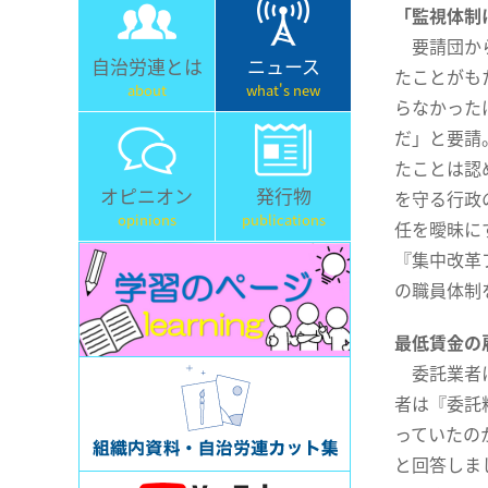
「監視体制
要請団から
自治労連とは
ニュース
たことがも
about
what's new
らなかった
だ」と要請
たことは認
オピニオン
発行物
を守る行政
opinions
publications
任を曖昧に
『集中改革
の職員体制
最低賃金の
委託業者に
者は『委託
っていたの
と回答しま