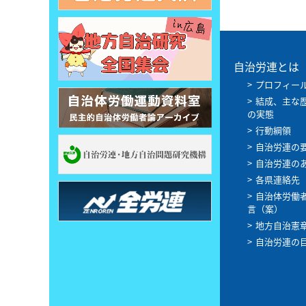
自治労連とは
プロフィー
結成、主な
の実態
行動綱領
自治労連の
自治労連の
各県連絡先
自治体労働
言（案）
地方自治憲
自治労連の