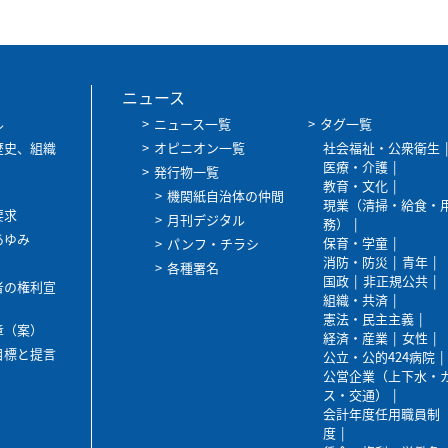
ニュース
ル
ニュース一覧
タグ一覧
歴史、組織
オピニオン一覧
社会福祉・公衆衛生
医療・介護
発行物一覧
教育・文化
機関紙自治体の仲間
現業（清掃・給食・
要求
月刊デジタル
務）
あゆみ
保育・学童
パンフ・チラシ
消防・防災
青年
各種署名
国政
非正規公共
者の権利宣
組織・共済
憲法・民主主義
章（案）
経済・産業
女性
目標と提言
公立・公的424病院
公営企業（上下水・
ス・交通）
会計年度任用職員制
度