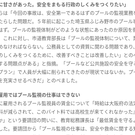
に甘さがあった。安全をまもる行政のしくみをつくりたい」
は「今回の事故は、安全第一であるはずのプールの監視業務
たらした問題だ。５年前に起こった埼玉県ふじみ野市のプール
はず。プールの監視体制がどのような状態にあったのか原因を
。これに対し、市道教育部長は「プールの監視体制について、
めなければならない。公務員としての資質に関わる問題であり
のしくみをつくるために、改善すべきことは改善したい」との
する問題点がある」と指摘。「プールなど公共施設の安全を守
プラン』で人員が大幅に削られてきたのが現状ではないか。プ
を充実させるべきだ」とのべました。
雇用ではプール監視の仕事はできない
雇用されるプール監視員の賃金について「時給は大阪府の法
料が減らされて、このバイト料では高校生が来てくれなかった
か」という要請団の問いに、教育総務課長は「最低賃金を守る
した。要請団から「プール監視の仕事は、安全や救命に関する