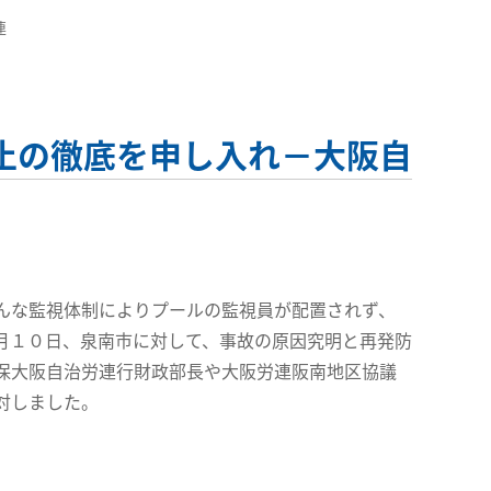
連
止の徹底を申し入れ－大阪自
んな監視体制によりプールの監視員が配置されず、
月１０日、泉南市に対して、事故の原因究明と再発防
保大阪自治労連行財政部長や大阪労連阪南地区協議
対しました。