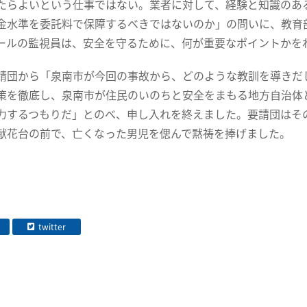
たらよいという仕事ではない。業者に対して、経験と知識のあ
金水準を委託料で保障するべきではないのか」の問いに、教育
ールの監視員は、安全を守るために、何が重要なポイントかを
団から「泉南市が今回の事故から、どのような教訓を導きだ
策を徹底し、泉南市が住民のいのちと安全をまもる地方自治体
力するつもりだ」とのべ、申し入れを終えました。要請団はそ
献花台の前で、亡くなった男児を偲んで黙祷を捧げました。
twitter