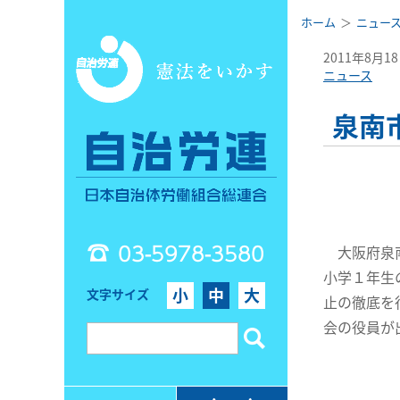
ホーム
ニュー
2011年8月1
ニュース
泉南
03-5978-3580
大阪府泉南
小学１年生
小
中
大
文字サイズ
止の徹底を
会の役員が