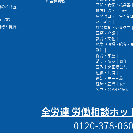
各種署名
平和・安保・核兵器
者の権利宣
地方自治・自治研
原発ゼロ・再生可能
章（案）
ネルギー
目標と提言
社会福祉・公衆衛生
医療・介護
教育・文化
現業（清掃・給食・
務）
保育・学童
消防・防災
青年
国政
非正規公共
組織・共済
憲法・民主主義
経済・産業
女性
公立・公的424病院
全労連 労働相談ホッ
0120-378-06