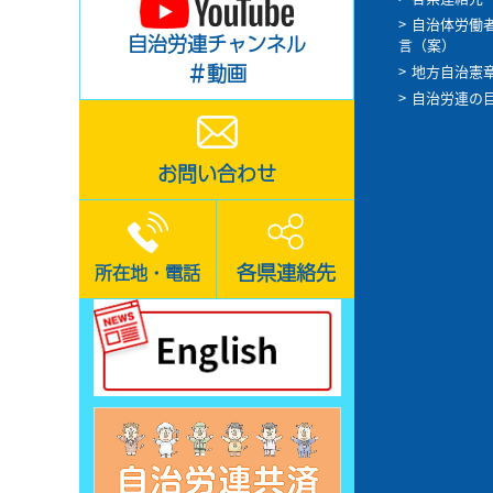
自治体労働
自治労連チャンネル
言（案）
＃動画
地方自治憲
自治労連の
お問い合わせ
各県連絡先
所在地・電話