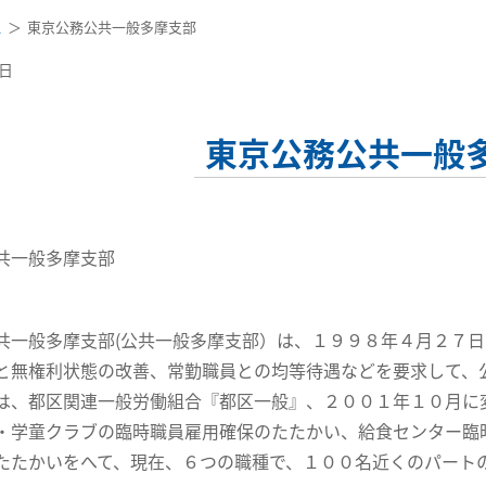
ス
東京公務公共一般多摩支部
0日
東京公務公共一般
共一般多摩支部
共一般多摩支部(公共一般多摩支部）は、１９９８年４月２７
と無権利状態の改善、常勤職員との均等待遇などを要求して、
は、都区関連一般労働組合『都区一般』、２００１年１０月に
・学童クラブの臨時職員雇用確保のたたかい、給食センター臨
たたかいをへて、現在、６つの職種で、１００名近くのパート