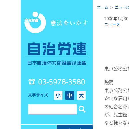
ホーム
ニュー
2006年1月3
ニュース
東京公務公
03-5978-3580
説明
東京公務公
小
中
大
文字サイズ
安定な雇用
の組合名称
が、児童館
など様々な