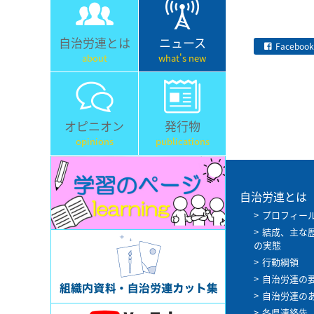
自治労連とは
ニュース
Facebook
about
what's new
オピニオン
発行物
opinions
publications
自治労連とは
プロフィー
結成、主な
の実態
行動綱領
自治労連の
自治労連の
各県連絡先