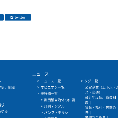
twitter
ニュース
ル
ニュース一覧
タグ一覧
歴史、組織
オピニオン一覧
公営企業（上下水・
ス・交通）
発行物一覧
会計年度任用職員制
機関紙自治体の仲間
度
要求
月刊デジタル
賃金・権利・労働条
あゆみ
件
パンフ・チラシ
労働安全衛生