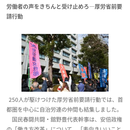
労働者の声をきちんと受け止めろ―厚労省前要
請行動
250人が駆けつけた厚労省前要請行動では、首
都圏を中心に自治労連の仲間も結集しました。
国民春闘共闘・舘野豊代表幹事は、安倍政権
の「働き方改革」について、「表向きいいこと