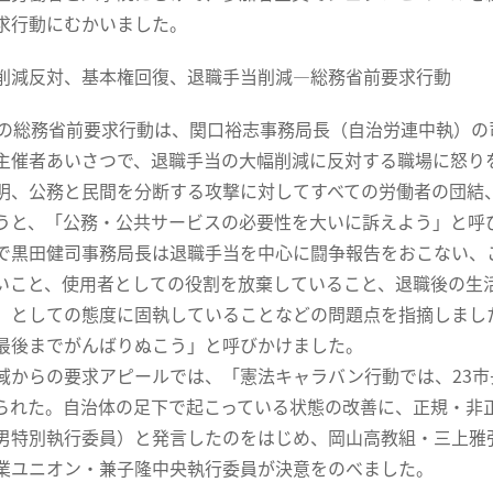
求行動にむかいました。
削減反対、基本権回復、退職手当削減―総務省前要求行動
の総務省前要求行動は、関口裕志事務局長（自治労連中執）の
主催者あいさつで、退職手当の大幅削減に反対する職場に怒り
明、公務と民間を分断する攻撃に対してすべての労働者の団結
うと、「公務・公共サービスの必要性を大いに訴えよう」と呼
黒田健司事務局長は退職手当を中心に闘争報告をおこない、
いこと、使用者としての役割を放棄していること、退職後の生
」としての態度に固執していることなどの問題点を指摘しまし
最後までがんばりぬこう」と呼びかけました。
からの要求アピールでは、「憲法キャラバン行動では、23市
られた。自治体の足下で起こっている状態の改善に、正規・非
男特別執行委員）と発言したのをはじめ、岡山高教組・三上雅
業ユニオン・兼子隆中央執行委員が決意をのべました。