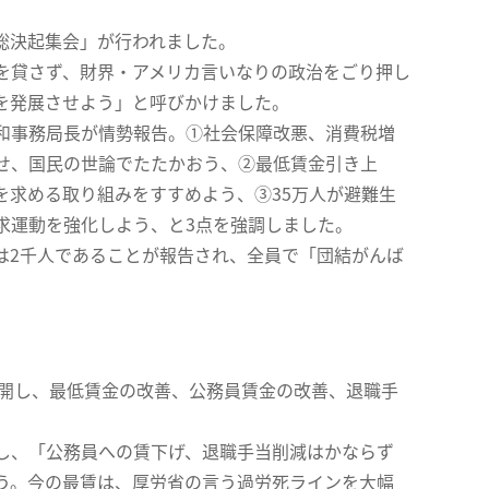
央総決起集会」が行われました。
を貸さず、財界・アメリカ言いなりの政治をごり押し
を発展させよう」と呼びかけました。
和事務局長が情勢報告。①社会保障改悪、消費税増
せ、国民の世論でたたかおう、②最低賃金引き上
を求める取り組みをすすめよう、③35万人が避難生
求運動を強化しよう、と3点を強調しました。
2千人であることが報告され、全員で「団結がんば
展開し、最低賃金の改善、公務員賃金の改善、退職手
し、「公務員への賃下げ、退職手当削減はかならず
う。今の最賃は、厚労省の言う過労死ラインを大幅