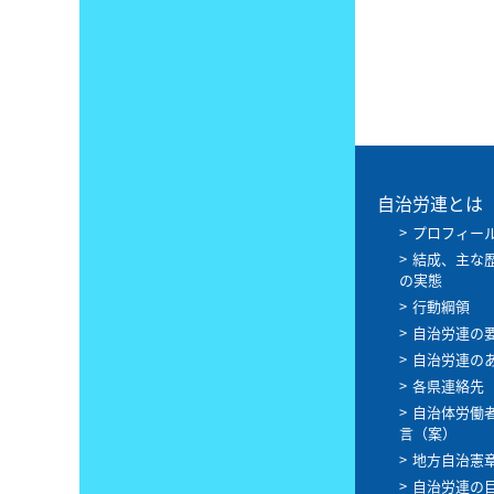
自治労連とは
プロフィー
結成、主な
の実態
行動綱領
自治労連の
自治労連の
各県連絡先
自治体労働
言（案）
地方自治憲
自治労連の