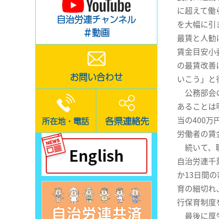
に超えて働
自治労連チャンネル
を大幅に引
＃動画
最賃と人勧
賃金目安小
の最賃改善
お問い合わせ
いこう」と
公務部会の
あることは
当の400
各県連絡先
所在地・電話
労働者の賃
続いて、職
自治労連千
か13日間
育の細切れ
行保育制度
最後に厚生