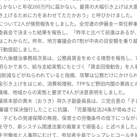
らかないと年収200万円に届かない。最賃の大幅引き上げは大
き上げるために力をあわせてたたかおう」と呼びかけました。
について2人が情勢報告をしました。全労連の伊藤圭一常任幹
委員会で決まった結果を報告し、「昨年と比べて前進はあるが
はこれからだ。昨年、地方審議会の7割が中央の目安額を乗り
行動提起しました。
九後健治事務局次長は、公務員賃金をめぐる情勢を報告し、7.
明らかであり、給与支給実態にもとづく「賃金回復勧告」を人
万円削減などがねらわれていると指摘、攻撃は公務だけにかけら
金引き上げをはじめ、消費税増税、TPPなど野田内閣の悪政と
場、地域からの実態と要求で4人が決意表明をしました。
葉県本部の黄木（おうき）祥久子副委員長は、三党合意の「子
の審議で採決強行したことに抗議、「児童福祉法24条が骨ぬき
、子どもの発達保障の無視、保育士の労働条件の低下につなが
を守り、新システム関連法案の廃案まで頑張る」と述べました
労働省と人事院にむけて、参加者全員でシュプレヒコールを