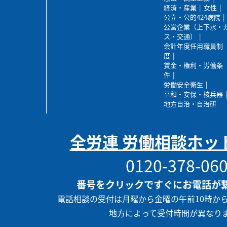
経済・産業
女性
公立・公的424病院
公営企業（上下水・
ス・交通）
会計年度任用職員制
度
賃金・権利・労働条
件
労働安全衛生
平和・安保・核兵器
地方自治・自治研
全労連 労働相談ホッ
0120-378-06
番号をクリックですぐにお電話が
電話相談の受付は月曜から金曜の午前10時か
地方によって受付時間が異なり