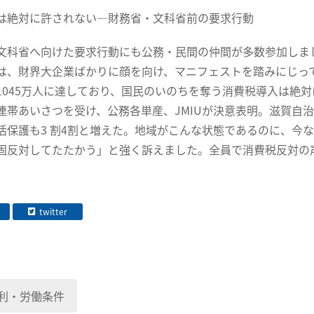
は絶対に許されない―財務省・文科省前の要求行動
科省へ向けた要求行動にも公務・民間の仲間が多数参加しま
は、財界大企業ばかりに顔を向け、マニフェストを踏みにじっ
1045万人に達しており、国民のいのちを奪う消費税導入は絶
連帯あいさつを受け、公務各単産、JMIUが決意表明。滋賀自
活保護も3 割4割と増えた。地域がこんな状態であるのに、今
固反対してたたかう」と強く訴えました。全員で消費税反対の
twitter
利・労働条件