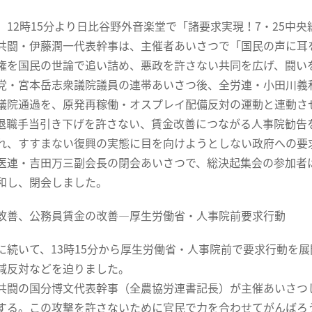
12時15分より日比谷野外音楽堂で「諸要求実現！7・25中
闘・伊藤潤一代表幹事は、主催者あいさつで「国民の声に耳
権を国民の世論で追い詰め、悪政を許さない共同を広げ、闘い
・宮本岳志衆議院議員の連帯あいさつ後、全労連・小田川義
議院通過を、原発再稼働・オスプレイ配備反対の運動と連動さ
退職手当引き下げを許さない、賃金改善につながる人事院勧告
れ、すすまない復興の実態に目を向けようとしない政府への要
連・吉田万三副会長の閉会あいさつで、総決起集会の参加者は
和し、閉会しました。
改善、公務員賃金の改善―厚生労働省・人事院前要求行動
続いて、13時15分から厚生労働省・人事院前で要求行動を
減反対などを迫りました。
闘の国分博文代表幹事（全農協労連書記長）が主催あいさつ
する。この攻撃を許さないために官民で力を合わせてがんばろ