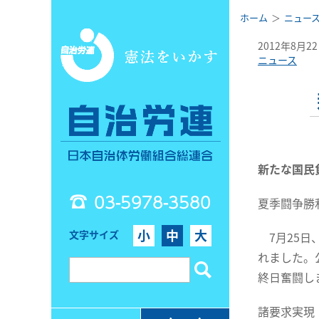
ホーム
ニュー
2012年8月2
ニュース
新たな国民
03-5978-3580
夏季闘争勝利
小
中
大
文字サイズ
7月25日
れました。
終日奮闘し
諸要求実現