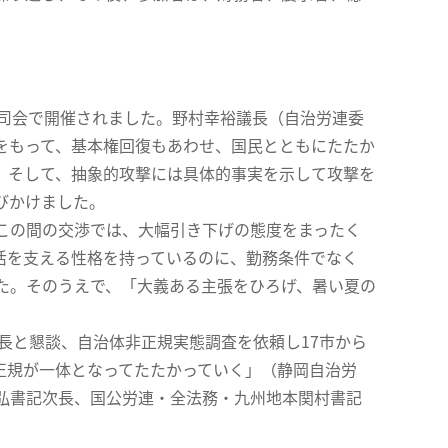
司会で開催されました。野村幸裕議長（自治労連委
をもって、基本権回復もあわせ、国民とともにたたか
、そして、抽象的攻撃には具体的事実を示して攻撃を
びかけました。
この間の交渉では、大幅引き下げの態度をまったく
活を支える性格を持っているのに、勤務条件でなく
た。そのうえで、「大義ある主張をひろげ、暑い夏の
長と懇談、自治体非正規実態調査を依頼し17市から
正規が一体となってたたかっていく」（静岡自治労
弘書記次長、国公労連・全法務・九州地本関村書記