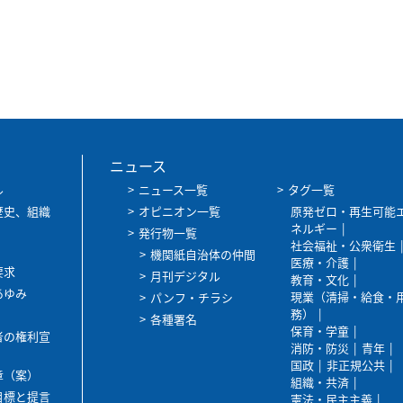
ニュース
ル
ニュース一覧
タグ一覧
歴史、組織
オピニオン一覧
原発ゼロ・再生可能
ネルギー
発行物一覧
社会福祉・公衆衛生
機関紙自治体の仲間
医療・介護
要求
月刊デジタル
教育・文化
あゆみ
現業（清掃・給食・
パンフ・チラシ
務）
各種署名
保育・学童
者の権利宣
消防・防災
青年
国政
非正規公共
章（案）
組織・共済
目標と提言
憲法・民主主義