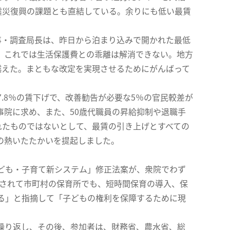
震災復興の課題とも直結している。余りにも低い最賃
事・調査局長は、昨日から泊まり込みで開かれた最低
、これでは生活保護費との乖離は解消できない。地方
越えた。まともな改定を実現させるためにがんばって
8％の賃下げで、改善勧告が必要な5％の官民較差が
事院に求め、また、50歳代職員の昇給抑制や退職手
れたものではないとして、最賃の引き上げとすべての
の熱いたたかいを提起しました。
ども・子育て新システム」修正法案が、衆院でわず
にされて市町村の保育所でも、短時間保育の導入、保
る」と指摘して「子どもの権利を保障するために現
。
繰り返し、その後、参加者は、財務省、農水省、総