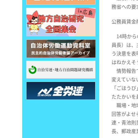
務省への要
公務員賃金
14時から
員長）は、
う決意を表
はねかえそ
情勢報告で
変えていな
「ごほうび
たたかいを
職場・地域
回答がよせ
連・青池則
長、郵政産