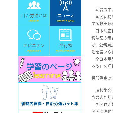
猛暑の中、
自治労連とは
ニュース
国民春闘共
about
what's new
する野田政
日本共産党
税法案の衆
げ、公務員
オピニオン
発行物
opinions
publications
活を強いら
全日本民医
ろう」を唱
最低賃金の
決起集会に
当の大幅削
国民春闘共
民間に連動