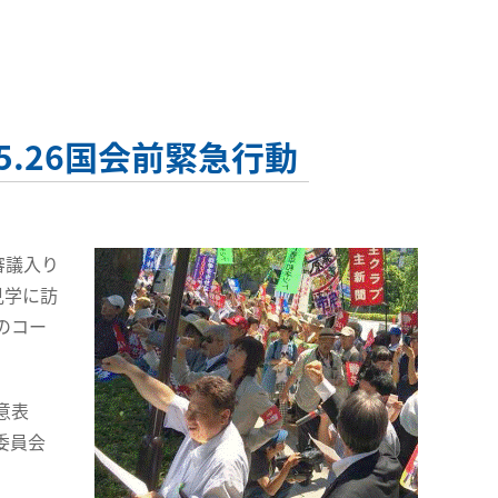
.26国会前緊急行動
審議入り
見学に訪
のコー
意表
委員会