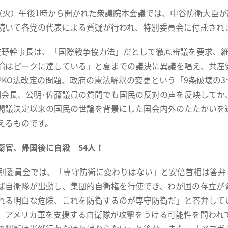
（火）午後1時から開かれた衆議院本会議では、中谷防衛大臣が
続いて各党の代表による質疑が行われ、特別委員会に付託され
野幹事長は、「国際戦争協力法」だとして徹底審議を要求、維
論はピークに達している」と夏までの議決に異議を唱え、共産
PKO法改定の問題、政府の憲法解釈の変更という「9条破壊の
調会長、公明･佐藤議員の質問でも国民の反対の声を反映して
閣議決定以来の国民の世論を背景にした国会内外のたたかいを
えるものです。
衛官、帰国後に自殺 54人！
別委員会では、「専守防衛に変わりはない」と安倍首相は答弁
ば自衛隊が出動し、集団的自衛権を行使でき、わが国の存立が
れる明白な危険、これを防衛するのが専守防衛だ」と答弁して
、アメリカ軍を支援する自衛隊が攻撃をうける可能性を問われ