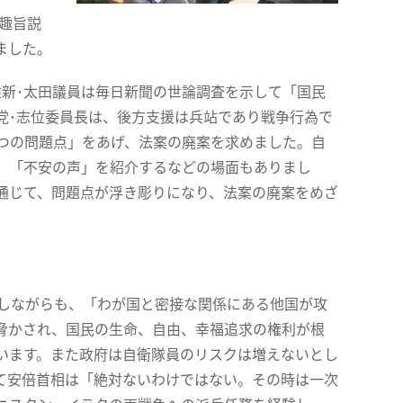
趣旨説
ました。
新･太田議員は毎日新聞の世論調査を示して「国民
党･志位委員長は、後方支援は兵站であり戦争行為で
3つの問題点」をあげ、法案の廃案を求めました。自
か、「不安の声」を紹介するなどの場面もありまし
通じて、問題点が浮き彫りになり、法案の廃案をめざ
しながらも、「わが国と密接な関係にある他国が攻
脅かされ、国民の生命、自由、幸福追求の権利が根
います。また政府は自衛隊員のリスクは増えないとし
て安倍首相は「絶対ないわけではない。その時は一次