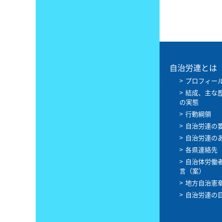
自治労連とは
プロフィー
結成、主な
の実態
行動綱領
自治労連の
自治労連の
各県連絡先
自治体労働
言（案）
地方自治憲
自治労連の