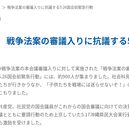
ス
戦争法案の審議入りに抗議する5.26国会前緊急行動
日
戦争法案の審議入りに抗議する5
の戦争法案の本会議審議入りに対して実施された「戦争法案の
5.26国会前緊急行動」には、約900人が集まりました。社会科
たちが行きかうなか、「子供たちを戦場には送らせないぞ！」
こもりました。
産党、社民党の国会議員がこれからの国会審議に向けての決
議とともに要請行動のため上京していた5.17沖縄県民大会実行
も激励を受けました。