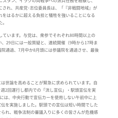
ニスタン、イラクの両戦争への派兵任務を経験し、
かにされ、共産党･志位委員長は、「『非戦闘地域』が
れをはるかに超える負担と犠牲を強いることになる
た。
ています。与党は、衆参でそれぞれ80時間以上の
い、29日には一般質疑と、連続開催（9時から17時ま
議院通過、7月中か8月頭には参議院を通過させ、最後
は世論を高めることが緊急に求められています。自
を週2回運行し都内での「流し宣伝」・駅頭宣伝を実
日には、中央行動で宣伝カーを使用しない午前中に上
宣伝を実施しました。駅頭での宣伝は短い時間でした
せられ、戦争法制の審議入りに多くの皆さんが危機感