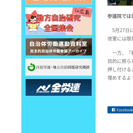
参議院では
5月27日
改憲には限
一方、「戦
目的に照ら
押し付ける
埋めするよ
Facebook