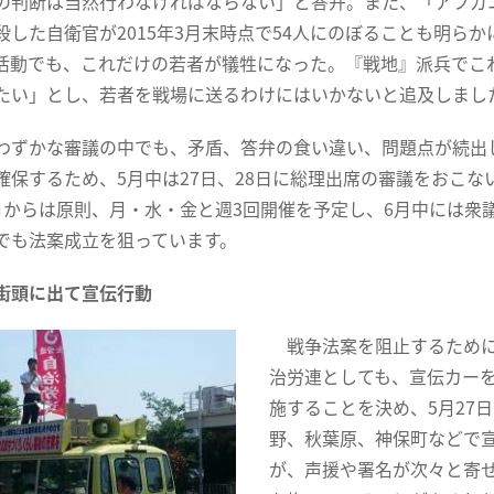
の判断は当然行わなければならない」と答弁。また、「アフガ
殺した自衛官が2015年3月末時点で54人にのぼることも明ら
活動でも、これだけの若者が犠牲になった。『戦地』派兵でこ
たい」とし、若者を戦場に送るわけにはいかないと追及しまし
ずかな審議の中でも、矛盾、答弁の食い違い、問題点が続出し
確保するため、5月中は27日、28日に総理出席の審議をおこな
月からは原則、月・水・金と週3回開催を予定し、6月中には衆
でも法案成立を狙っています。
街頭に出て宣伝行動
戦争法案を阻止するために
治労連としても、宣伝カー
施することを決め、5月27
野、秋葉原、神保町などで
が、声援や署名が次々と寄