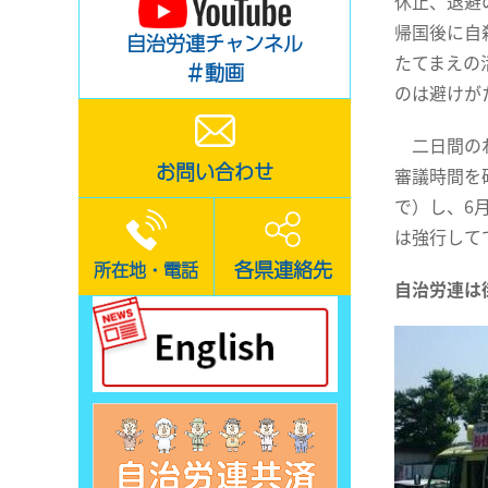
休止、退避
帰国後に自
自治労連チャンネル
たてまえの
＃動画
のは避けが
二日間のわ
お問い合わせ
審議時間を
で）し、6
は強行して
各県連絡先
所在地・電話
自治労連は