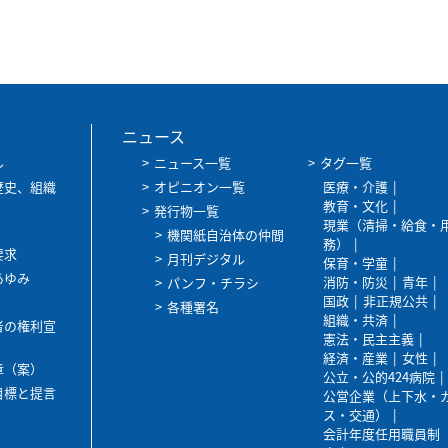
ニュース
ル
ニュース一覧
タグ一覧
歴史、組織
オピニオン一覧
医療・介護
教育・文化
発行物一覧
現業（清掃・給食・
機関紙自治体の仲間
務）
要求
月刊デジタル
保育・学童
あゆみ
消防・防災
青年
パンフ・チラシ
国政
非正規公共
各種署名
組織・共済
者の権利宣
憲法・民主主義
経済・産業
女性
章（案）
公立・公的424病院
目標と提言
公営企業（上下水・
ス・交通）
会計年度任用職員制