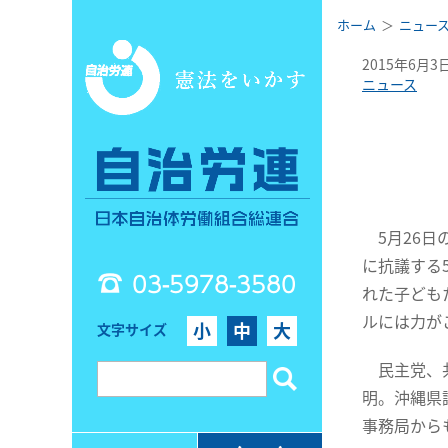
ホーム
ニュー
2015年6月3
ニュース
5月26日
に抗議する
03-5978-3580
れた子ども
ルには力が
小
中
大
文字サイズ
民主党、共
明。沖縄県
事務局から