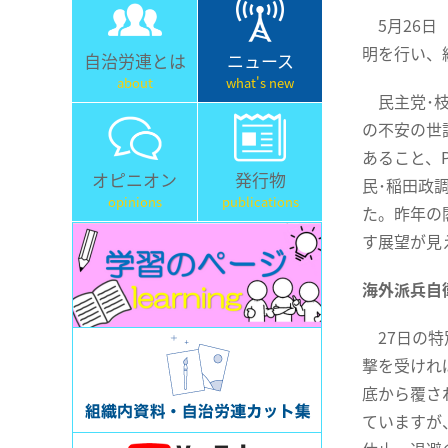
5月26日
明を行い、
自治労連とは
ニュース
about
what's new
民主党･枝
の不安の世
あること、
オピニオン
発行物
民･稲田政
opinions
publications
た。昨年の
す展望が見
海外派兵自
27日の特
撃を受けれ
底から覆さ
ていますが