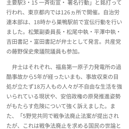
主要駅3・15 一斉街宣・ 署名行動」と銘打って
行われ、東京都内では126ヵ所で開催。自治労
連本部は、18時から巣鴨駅前で宣伝行動を行い
ました。松繁副委員長・松尾中執・平澤中執・
吉田書記・富田書記が弁士として発言。共産党
の藤野保史衆議院議員も参加。
弁士はそれぞれ、福島第一原子力発電所の過
酷事故から5年が経ったいまも、事故収束の目
処が立たず18万人もの人々が不自由な生活を強
いられている現状や、安倍政権の原発推進姿勢
がもたらす危険について強く訴えました。ま
た、「5野党共同で戦争法廃止法案が提出され
たが、これは戦争法廃止を求める国民の世論と