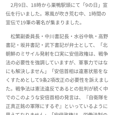
2月9日、18時から巣鴨駅頭にて「9の日」宣
伝を行いました。寒風が吹き荒む中、1時間の
宣伝で19筆の署名が集まりました。
松繁副委員長・中川書記長・水谷中執・高野
書記・坂井書記・武下書記が弁士として、「北
朝鮮のミサイル発射を口実に安倍政権は、戦争
法の必要性を強調していますが、軍事力ではな
にも解決しません」「安倍首相は違憲状態をな
くすためとして9条2項改正の必要性を訴えまし
た。戦争法は憲法違反であるとの批判が続く中
でのこのような安倍首相の発言は、『自衛隊を
正真正銘の軍隊にするぞ』といっているように
思えてなりません」「安倍政権は、労働法制の