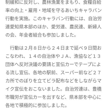
制緩和に反対し、農林漁業をまもり、食糧自給
率の向上・雇用・地域を守るあいちキャラバン
行動を実施。このキャラバン行動には、自治労
連愛知県本部のほか、愛労連、農民連、新婦人
の会、年金者組合も参加しました。
行動は２月８日から２４日まで延べ９日間お
こなわれ、１４の自治体やＪＡ、漁協など１３
団体へ反対決議の要請と宣伝カーでテープによ
る流し宣伝、各地の駅前、スーパー前など２７
カ所でのぼりを立てビラ配布などをしながらマ
イク宣伝をおこないました。自治労連は、豊橋
市職労が宣伝カーを出すなど、県本部を中心に
各地で積極的に参加しました。