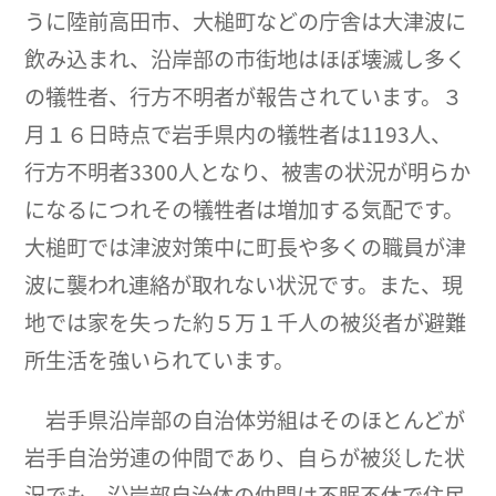
うに陸前高田市、大槌町などの庁舎は大津波に
飲み込まれ、沿岸部の市街地はほぼ壊滅し多く
の犠牲者、行方不明者が報告されています。３
月１６日時点で岩手県内の犠牲者は1193人、
行方不明者3300人となり、被害の状況が明らか
になるにつれその犠牲者は増加する気配です。
大槌町では津波対策中に町長や多くの職員が津
波に襲われ連絡が取れない状況です。また、現
地では家を失った約５万１千人の被災者が避難
所生活を強いられています。
岩手県沿岸部の自治体労組はそのほとんどが
岩手自治労連の仲間であり、自らが被災した状
況でも、沿岸部自治体の仲間は不眠不休で住民