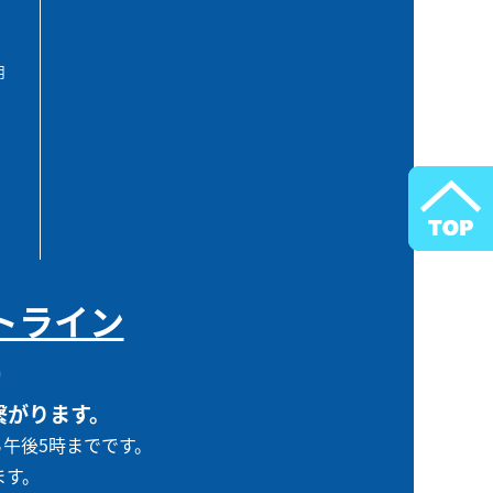
用
トライン
0
繋がります。
ら午後5時までです。
ます。