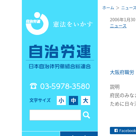
ホーム
ニュー
2006年1月3
ニュース
大阪府職労
03-5978-3580
説明
府民のみな
小
中
大
文字サイズ
ために日々
Facebook