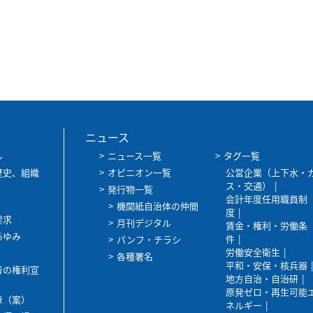
ニュース
ル
ニュース一覧
タグ一覧
歴史、組織
オピニオン一覧
公営企業（上下水・
ス・交通）
発行物一覧
会計年度任用職員制
機関紙自治体の仲間
度
要求
月刊デジタル
賃金・権利・労働条
あゆみ
件
パンフ・チラシ
労働安全衛生
各種署名
平和・安保・核兵器
者の権利宣
地方自治・自治研
原発ゼロ・再生可能
章（案）
ネルギー