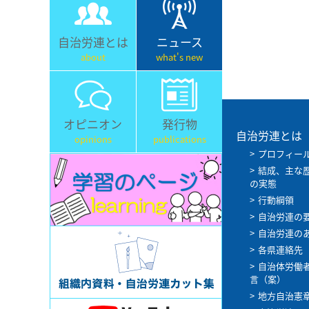
自治労連とは
ニュース
about
what's new
オピニオン
発行物
自治労連とは
opinions
publications
プロフィー
結成、主な
の実態
行動綱領
自治労連の
自治労連の
各県連絡先
自治体労働
言（案）
地方自治憲