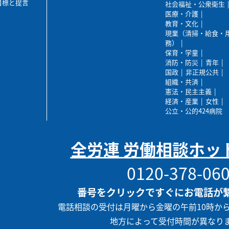
目標と提言
社会福祉・公衆衛生
医療・介護
教育・文化
現業（清掃・給食・
務）
保育・学童
消防・防災
青年
国政
非正規公共
組織・共済
憲法・民主主義
経済・産業
女性
公立・公的424病院
全労連 労働相談ホッ
0120-378-06
番号をクリックですぐにお電話が
電話相談の受付は月曜から金曜の午前10時か
地方によって受付時間が異なり