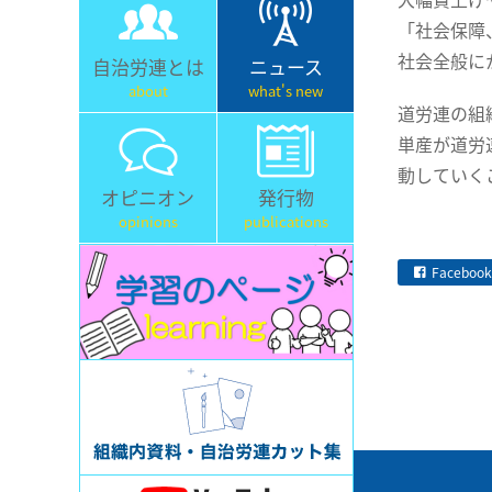
「社会保障
社会全般に
自治労連とは
ニュース
about
what's new
道労連の組
単産が道労
動していく
オピニオン
発行物
opinions
publications
Facebook