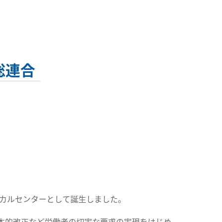
総連合
ーカルセンターとして誕生しました。
本的改正など労働者の切実な要求の実現をはじめ、