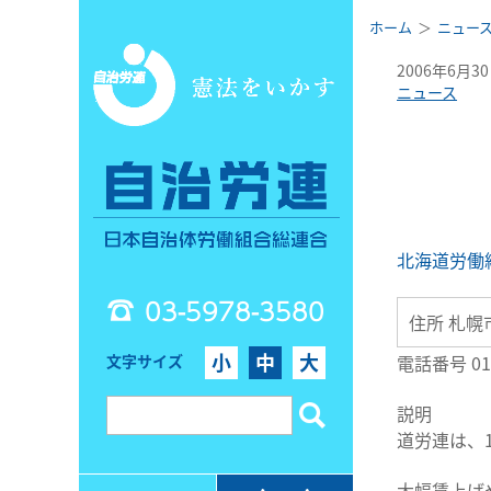
ホーム
ニュー
2006年6月3
ニュース
北海道労働
03-5978-3580
住所 札幌
小
中
大
文字サイズ
電話番号 011
説明
道労連は、
大幅賃上げ