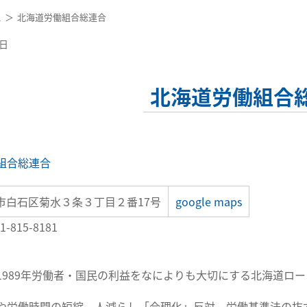
ス
北海道労働組合総連合
0日
北海道労働組合
組合総連合
市白石区菊水３条３丁目２番17号
google maps
-815-8181
1989年労働者・国民の利益をなによりも大切にする北海道ロ
や労働時間の短縮、人減らし「合理化」反対、労働基準法の抜