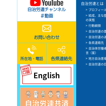
自治労連とは
自治労連チャンネル
プロフィー
＃動画
結成、主な
の実態
行動綱領
自治労連の
お問い合わせ
自治労連の
各県連絡先
自治体労働
言（案）
各県連絡先
所在地・電話
地方自治憲
自治労連の