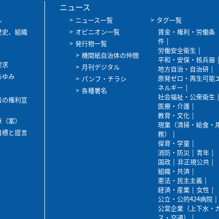
ニュース
ル
ニュース一覧
タグ一覧
歴史、組織
オピニオン一覧
賃金・権利・労働条
件
発行物一覧
労働安全衛生
機関紙自治体の仲間
平和・安保・核兵器
要求
月刊デジタル
地方自治・自治研
あゆみ
原発ゼロ・再生可能
パンフ・チラシ
ネルギー
各種署名
社会福祉・公衆衛生
者の権利宣
医療・介護
教育・文化
章（案）
現業（清掃・給食・
目標と提言
務）
保育・学童
消防・防災
青年
国政
非正規公共
組織・共済
憲法・民主主義
経済・産業
女性
公立・公的424病院
公営企業（上下水・
ス・交通）