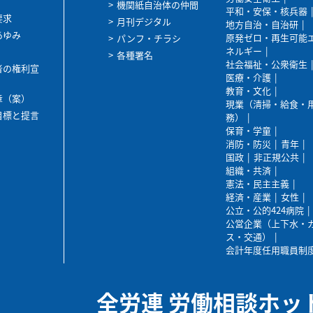
機関紙自治体の仲間
平和・安保・核兵器
要求
月刊デジタル
地方自治・自治研
あゆみ
原発ゼロ・再生可能
パンフ・チラシ
ネルギー
各種署名
社会福祉・公衆衛生
者の権利宣
医療・介護
教育・文化
章（案）
現業（清掃・給食・
目標と提言
務）
保育・学童
消防・防災
青年
国政
非正規公共
組織・共済
憲法・民主主義
経済・産業
女性
公立・公的424病院
公営企業（上下水・
ス・交通）
会計年度任用職員制
全労連 労働相談ホッ