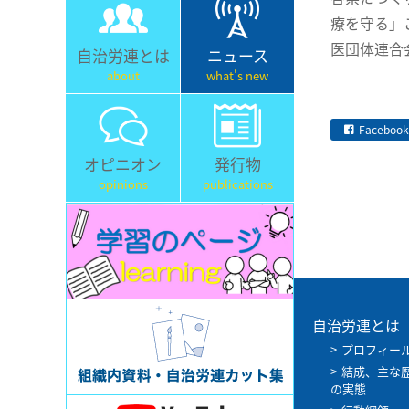
療を守る」
医団体連合
自治労連とは
ニュース
about
what's new
Facebook
オピニオン
発行物
opinions
publications
自治労連とは
プロフィー
結成、主な
の実態