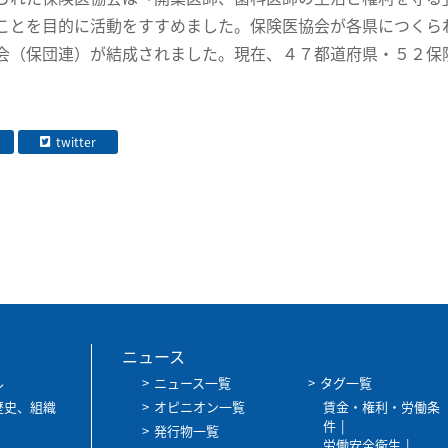
ことを目的に活動をすすめました。保険医協会が各県につくら
会（保団連）が結成されました。現在、４７都道府県・５２保
twitter
ニュース
ル
ニュース一覧
タグ一覧
歴史、組織
オピニオン一覧
賃金・権利・労働条
件
発行物一覧
労働安全衛生