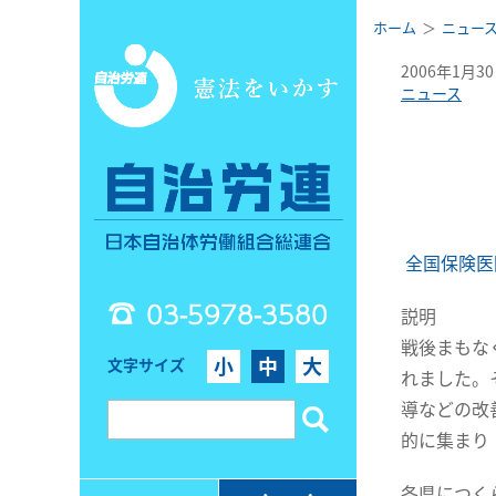
ホーム
ニュー
2006年1月3
ニュース
全国保険医
03-5978-3580
説明
戦後まもな
小
中
大
文字サイズ
れました。
導などの改
的に集まり
各県につく