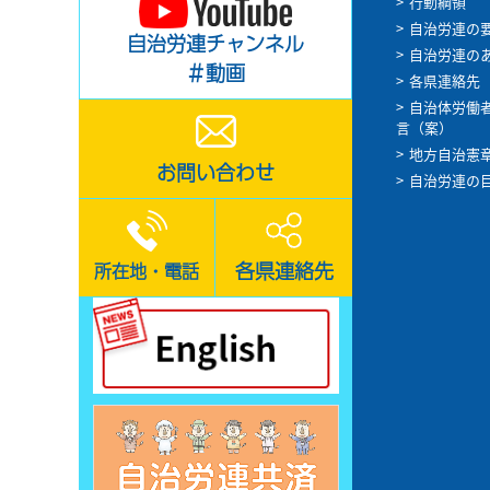
行動綱領
自治労連の
自治労連チャンネル
自治労連の
＃動画
各県連絡先
自治体労働
言（案）
地方自治憲
お問い合わせ
自治労連の
各県連絡先
所在地・電話