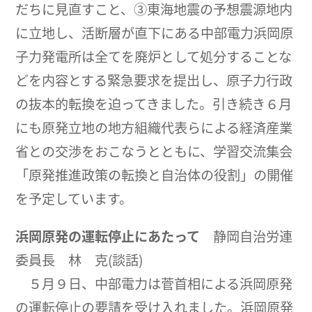
だちに見直すこと、③東海地震の予想震源地内
に立地し、活断層が直下にある中部電力浜岡原
子力発電所は全てを廃炉として処分することな
どを内容とする緊急要求を提出し、原子力行政
の抜本的転換を迫ってきました。引き続き６月
にも原発立地の地方組織代表らによる経済産業
省との交渉をおこなうとともに、学習交流集会
「原発推進政策の転換と自治体の役割」の開催
を予定しています。
浜岡原発の運転停止にあたって
静岡自治労連
委員長 林 克(談話)
５月９日、中部電力は菅首相による浜岡原発
の運転停止の要請を受け入れました。浜岡原発