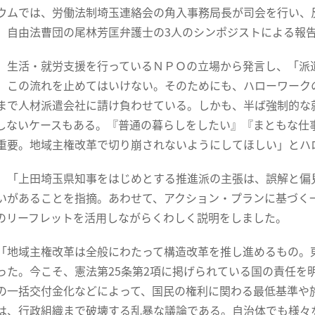
ムでは、労働法制埼玉連絡会の角入事務局長が司会を行い、
、自由法曹団の尾林芳匡弁護士の3人のシンポジストによる報
生活・就労支援を行っているＮＰＯの立場から発言し、「派
、この流れを止めてはいけない。そのためにも、ハローワーク
まで人材派遣会社に請け負わせている。しかも、半ば強制的な
しないケースもある。『普通の暮らしをしたい』『まともな仕
重要。地域主権改革で切り崩されないようにしてほしい」とハ
「上田埼玉県知事をはじめとする推進派の主張は、誤解と偏
いがあることを指摘。あわせて、アクション・プランに基づく
のリーフレットを活用しながらくわしく説明をしました。
地域主権改革は全般にわたって構造改革を推し進めるもの。
った。今こそ、憲法第25条第2項に掲げられている国の責任を
の一括交付金化などによって、国民の権利に関わる最低基準や
は、行政組織まで破壊する乱暴な議論である。自治体でも様々