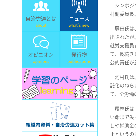
シンポジウ
村副委員長
自治労連とは
ニュース
about
what's new
藤田氏は、
出されたが
就労支援員
て、長続き
オピニオン
発行物
opinions
publications
公的責任が
河村氏は、
託化のねら
て、全労働
尾林氏は「
い命まで失
しや補助金
止というの