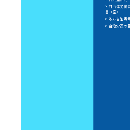
自治体労働
言（案）
地方自治憲
自治労連の