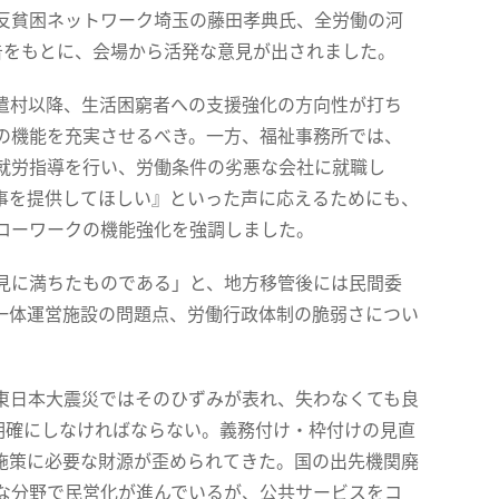
反貧困ネットワーク埼玉の藤田孝典氏、全労働の河
告をもとに、会場から活発な意見が出されました。
遣村以降、生活困窮者への支援強化の方向性が打ち
の機能を充実させるべき。一方、福祉事務所では、
就労指導を行い、労働条件の劣悪な会社に就職し
事を提供してほしい』といった声に応えるためにも、
ローワークの機能強化を強調しました。
見に満ちたものである」と、地方移管後には民間委
一体運営施設の問題点、労働行政体制の脆弱さについ
東日本大震災ではそのひずみが表れ、失わなくても良
明確にしなければならない。義務付け・枠付けの見直
施策に必要な財源が歪められてきた。国の出先機関廃
な分野で民営化が進んでいるが、公共サービスをコ