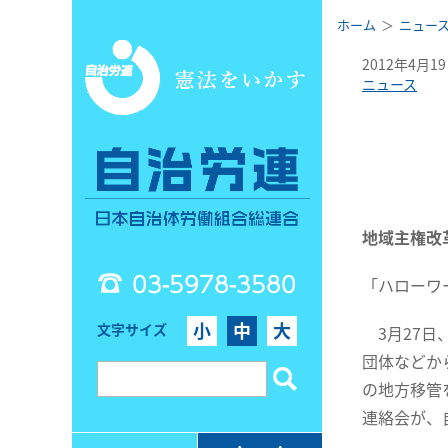
ホーム
ニュー
2012年4月1
ニュース
地域主権改
03-5978-3580
「ハローワ
小
中
大
文字サイズ
3月27日
団体などか
の地方移管
連絡会が、