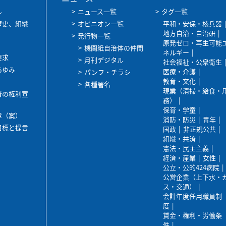
ル
ニュース一覧
タグ一覧
歴史、組織
オピニオン一覧
平和・安保・核兵器
地方自治・自治研
発行物一覧
原発ゼロ・再生可能
機関紙自治体の仲間
ネルギー
要求
月刊デジタル
社会福祉・公衆衛生
あゆみ
医療・介護
パンフ・チラシ
教育・文化
各種署名
現業（清掃・給食・
者の権利宣
務）
保育・学童
章（案）
消防・防災
青年
目標と提言
国政
非正規公共
組織・共済
憲法・民主主義
経済・産業
女性
公立・公的424病院
公営企業（上下水・
ス・交通）
会計年度任用職員制
度
賃金・権利・労働条
件