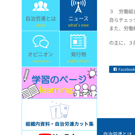
３ 労働組
自治労連とは
ニュース
自らチェッ
about
what's new
また、労働
の主に、３
オピニオン
発行物
opinions
publications
Facebook
自治労連とは