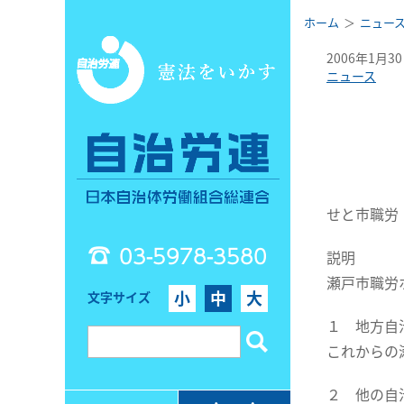
ホーム
ニュー
2006年1月3
ニュース
せと市職労
03-5978-3580
説明
瀬戸市職労
小
中
大
文字サイズ
１ 地方自
これからの
２ 他の自