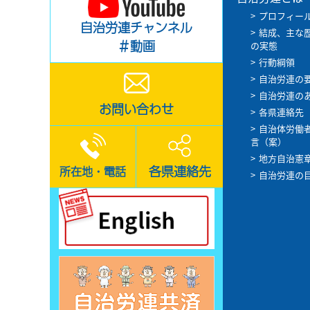
プロフィー
自治労連チャンネル
結成、主な
＃動画
の実態
行動綱領
自治労連の
自治労連の
お問い合わせ
各県連絡先
自治体労働
言（案）
地方自治憲
各県連絡先
所在地・電話
自治労連の