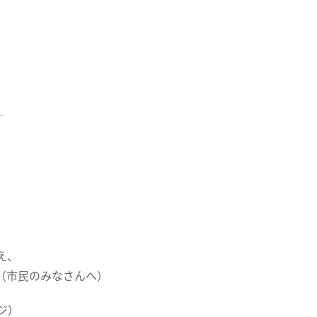
え、
（市民のみなさんへ）
ジ）