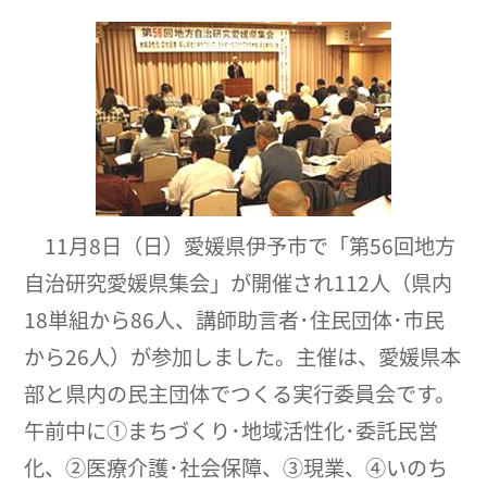
11月8日（日）愛媛県伊予市で「第56回地方
自治研究愛媛県集会」が開催され112人（県内
18単組から86人、講師助言者･住民団体･市民
から26人）が参加しました。主催は、愛媛県本
部と県内の民主団体でつくる実行委員会です。
午前中に①まちづくり･地域活性化･委託民営
化、②医療介護･社会保障、③現業、④いのち