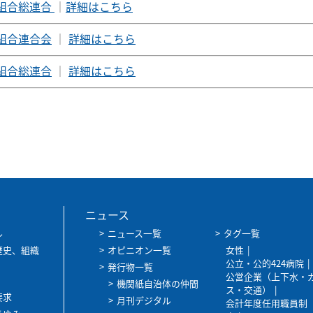
組合総連合
｜
詳細はこちら
組合連合会
｜
詳細はこちら
組合総連合
｜
詳細はこちら
ニュース
ル
ニュース一覧
タグ一覧
歴史、組織
オピニオン一覧
女性
公立・公的424病院
発行物一覧
公営企業（上下水・
機関紙自治体の仲間
ス・交通）
要求
月刊デジタル
会計年度任用職員制