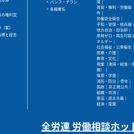
あゆみ
度
パンフ・チラシ
賃金・権利・労働条
各種署名
件
者の権利宣
労働安全衛生
平和・安保・核兵器
章（案）
地方自治・自治研
目標と提言
原発ゼロ・再生可能
ネルギー
社会福祉・公衆衛生
医療・介護
教育・文化
現業（清掃・給食・
務）
保育・学童
消防・防災
青年
国政
非正規公共
組織・共済
憲法・民主主義
経済・産業
全労連 労働相談ホッ