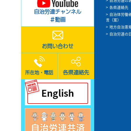
自治労連の
各県連絡先
自治労連チャンネル
自治体労働
＃動画
言（案）
地方自治憲
自治労連の
お問い合わせ
各県連絡先
所在地・電話