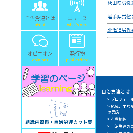
秋田県労働
岩手県労働
自治労連とは
ニュース
about
what's new
北海道労働
オピニオン
発行物
opinions
publications
自治労連とは
プロフィー
結成、主な
の実態
行動綱領
自治労連の