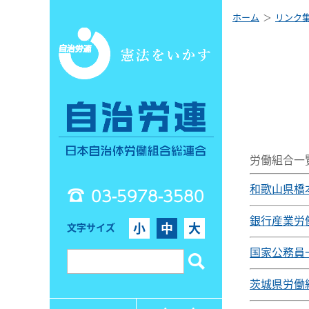
ホーム
リンク
労働組合一
和歌山県橋
03-5978-3580
銀行産業労
小
中
大
文字サイズ
国家公務員
茨城県労働