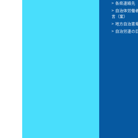
各県連絡先
自治体労働
言（案）
地方自治憲
自治労連の