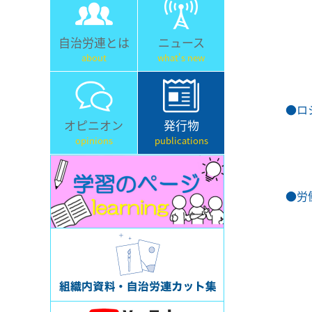
自治労連とは
ニュース
about
what's new
●ロシア
オピニオン
発行物
opinions
publications
●労