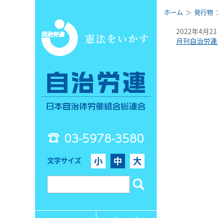
ホーム
発行物
2022年4月2
月刊自治労連
03-5978-3580
小
中
大
文字サイズ