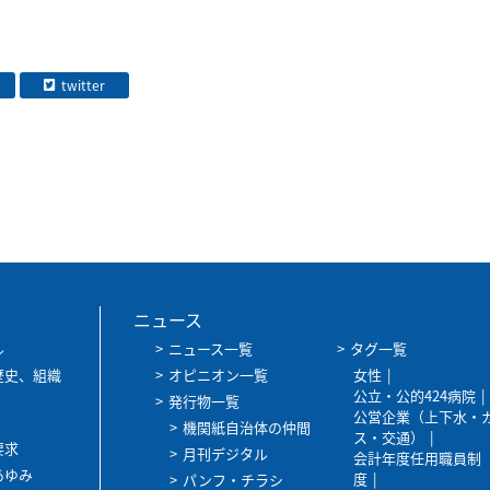
twitter
ニュース
ル
ニュース一覧
タグ一覧
歴史、組織
オピニオン一覧
女性
公立・公的424病院
発行物一覧
公営企業（上下水・
機関紙自治体の仲間
ス・交通）
要求
月刊デジタル
会計年度任用職員制
あゆみ
度
パンフ・チラシ