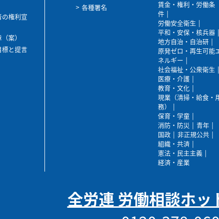
賃金・権利・労働条
各種署名
件
者の権利宣
労働安全衛生
平和・安保・核兵器
章（案）
地方自治・自治研
目標と提言
原発ゼロ・再生可能
ネルギー
社会福祉・公衆衛生
医療・介護
教育・文化
現業（清掃・給食・
務）
保育・学童
消防・防災
青年
国政
非正規公共
組織・共済
憲法・民主主義
経済・産業
全労連 労働相談ホッ