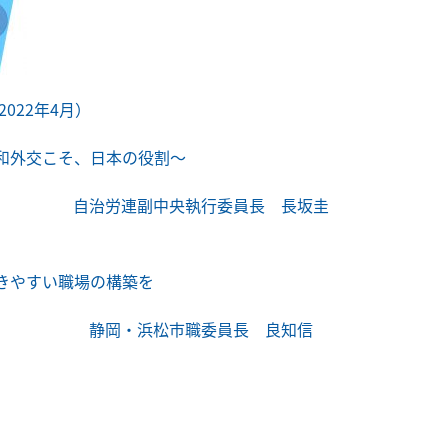
022年4月）
和外交こそ、日本の役割～
連
副中央執行委員長
長坂圭
きやすい職場の構築を
職委員長
良知信