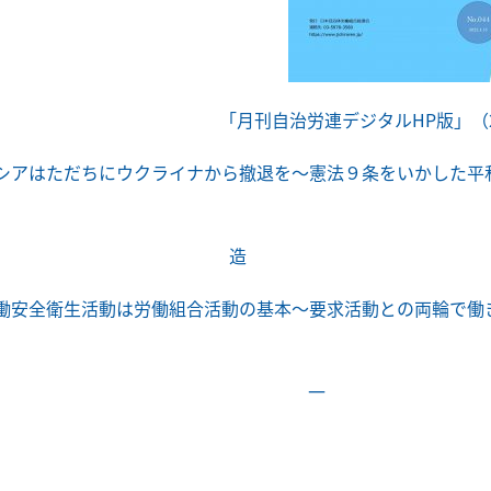
「月刊自治労連デジタルHP版」（2
はただちにウクライナから撤退を
～憲法９条をいかした平
自治労
造
働安全衛生活動は労働組合活動の基本～要求活動との両輪で働
静岡・浜松市
一