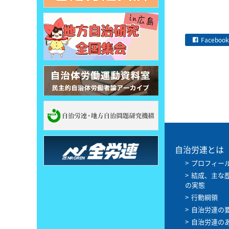
Facebook
自治労連とは
プロフィー
結成、主な
の実態
行動綱領
自治労連の
自治労連の