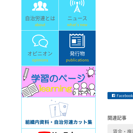
自治労連とは
ニュース
about
what's new
オピニオン
発行物
opinions
publications
Facebook
関連記事
賃金・権