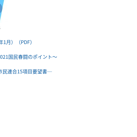
s
年1月）（PDF）
021国民春闘のポイント～
民連合15項目要望書─