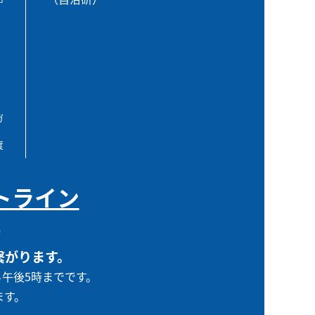
ガ
度
トライン
0
繋がります。
ら午後5時までです。
ます。