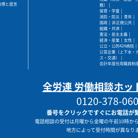
目標と提言
務）
保育・学童
消防・防災
青年
国政
非正規公共
組織・共済
憲法・民主主義
経済・産業
女性
公立・公的424病院
公営企業（上下水・
ス・交通）
会計年度任用職員制
全労連 労働相談ホッ
0120-378-06
番号をクリックですぐにお電話が
電話相談の受付は月曜から金曜の午前10時か
地方によって受付時間が異なり