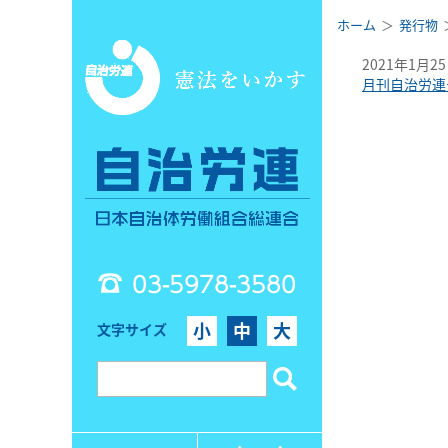
ホーム
発行物
2021年1月2
月刊自治労連
03-5978-3580
小
中
大
文字サイズ