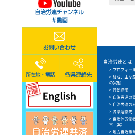
自治労連チャンネル
＃動画
お問い合わせ
自治労連とは
プロフィー
各県連絡先
所在地・電話
結成、主な
の実態
行動綱領
自治労連の
自治労連の
各県連絡先
自治体労働
言（案）
地方自治憲