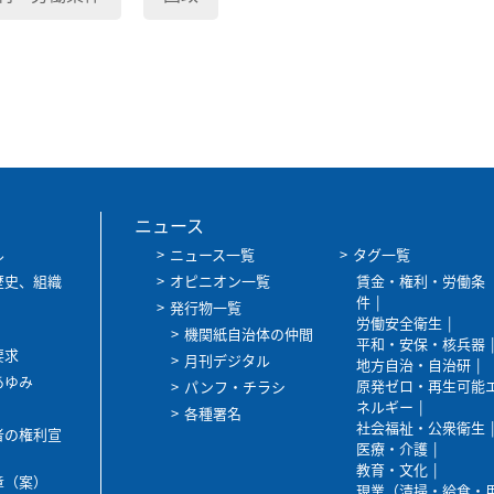
ニュース
ル
ニュース一覧
タグ一覧
歴史、組織
オピニオン一覧
賃金・権利・労働条
件
発行物一覧
労働安全衛生
機関紙自治体の仲間
平和・安保・核兵器
要求
月刊デジタル
地方自治・自治研
あゆみ
原発ゼロ・再生可能
パンフ・チラシ
ネルギー
各種署名
社会福祉・公衆衛生
者の権利宣
医療・介護
教育・文化
章（案）
現業（清掃・給食・