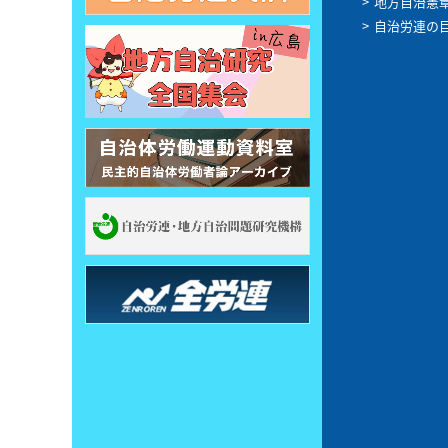
地方自治憲
自治労連の