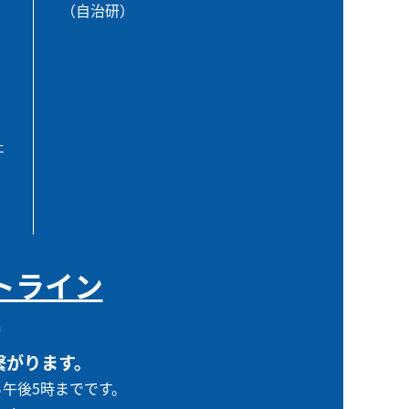
（自治研）
エ
トライン
0
繋がります。
ら午後5時までです。