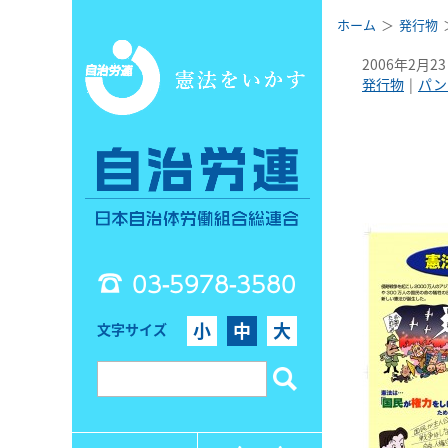
ホーム
発行物
2006年2月2
発行物
パン
03-5978-3580
小
中
大
文字サイズ