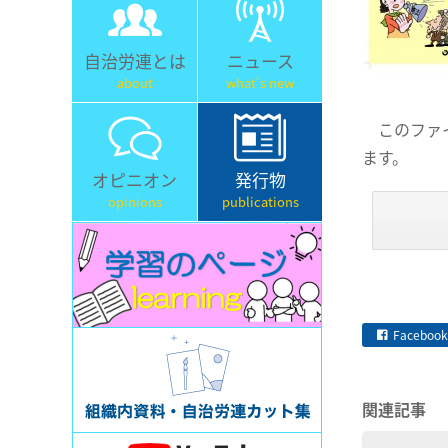
自治労連とは
ニュース
about
what's new
このファイル
ます。
オピニオン
発行物
opinions
publications
Facebook
関連記事