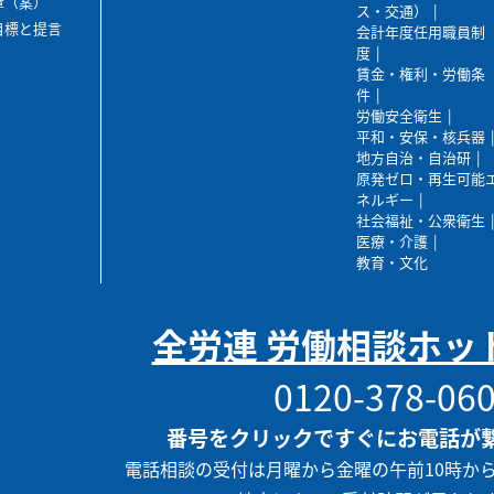
章（案）
ス・交通）
目標と提言
会計年度任用職員制
度
賃金・権利・労働条
件
労働安全衛生
平和・安保・核兵器
地方自治・自治研
原発ゼロ・再生可能
ネルギー
社会福祉・公衆衛生
医療・介護
教育・文化
全労連 労働相談ホッ
0120-378-06
番号をクリックですぐにお電話が
電話相談の受付は月曜から金曜の午前10時か