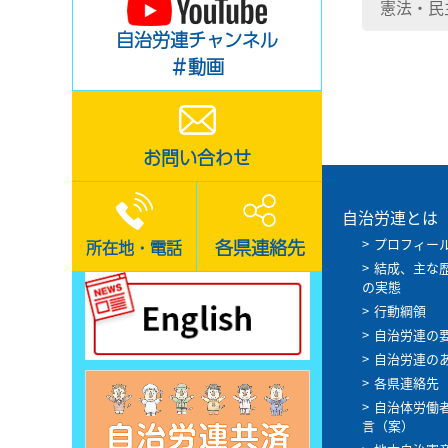
憲法・民
自治労連チャンネル
＃動画
お問い合わせ
自治労連とは
プロフィー
各県連絡先
所在地・電話
結成、主な
の実態
行動綱領
自治労連の
自治労連の
各県連絡先
自治体労働
言（案）