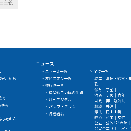
主主義
ニュース
ル
ニュース一覧
タグ一覧
歴史、組織
オピニオン一覧
現業（清掃・給食・
務）
発行物一覧
保育・学童
機関紙自治体の仲間
消防・防災
青年
要求
月刊デジタル
国政
非正規公共
あゆみ
組織・共済
パンフ・チラシ
憲法・民主主義
各種署名
経済・産業
女性
者の権利宣
公立・公的424病院
公営企業（上下水・